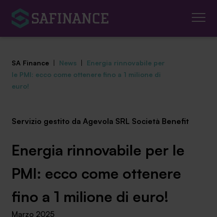
SA Finance
|
News
|
Energia rinnovabile per
le PMI: ecco come ottenere fino a 1 milione di
euro!
Mediazione Creditizia
Servizio gestito da Agevola SRL Società Benefit
Finanza Agevolata
Energia rinnovabile per le
Centro studi
PMI: ecco come ottenere
News ed eventi
fino a 1 milione di euro!
Chi siamo
Marzo 2025