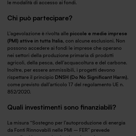
le modalità di accesso ai fondi.
Chi può partecipare?
L’agevolazione è rivolta alle
piccole e medie imprese
SA Finance Mediazione Creditizia Srl, società di mediazione creditizia iscritta
(PMI) attive in tutta Italia
, con alcune esclusioni. Non
all'Oam n.M336
possono accedere ai fondi le imprese che operano
nei settori della produzione primaria di prodotti
agricoli, della pesca, dell’acquacoltura e del carbone.
Inoltre, per essere ammissibili, i progetti devono
rispettare il principio
DNSH (Do No Significant Harm)
,
come previsto dall’articolo 17 del regolamento UE n.
852/2020.
Quali investimenti sono finanziabili?
La misura “Sostegno per l’autoproduzione di energia
da Fonti Rinnovabili nelle PMI – FER” prevede