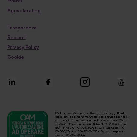
Eventi
Agevolarating
Trasparenza
Reclami
Privacy Policy
Cookie
SA Finance Mediazione Creditizia Srl soggetta alla
direzione e coordinamento del socio unico Leonardo
srl, società di mediazione creditizia iscritta all'Oam
n.M336 - Sede legale: via SS Trinità 3, 25032 Chiari
(BS) - P.iva / CF 03705930984 - Capitale Sociale €
50.000,00 i.v. - REA BS 556113 - Registro Imprese
Brescia 03705930984