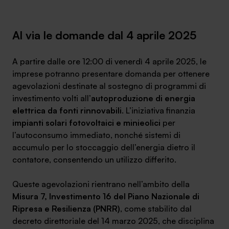
Ambassador
Al via le domande dal 4 aprile 2025
Contatti
Lavora con noi
A partire dalle ore 12:00 di venerdì 4 aprile 2025, le
imprese potranno presentare domanda per ottenere
agevolazioni destinate al sostegno di programmi di
investimento volti all’
autoproduzione di energia
elettrica da fonti rinnovabili
. L’iniziativa finanzia
impianti solari fotovoltaici e minieolici
per
l’autoconsumo immediato, nonché sistemi di
accumulo per lo stoccaggio dell’energia dietro il
contatore, consentendo un utilizzo differito.
+030.3540104
Queste agevolazioni rientrano nell’ambito della
Misura 7, Investimento 16 del Piano Nazionale di
Ripresa e Resilienza (PNRR)
, come stabilito dal
info@safinance.it
decreto direttoriale del 14 marzo 2025, che disciplina