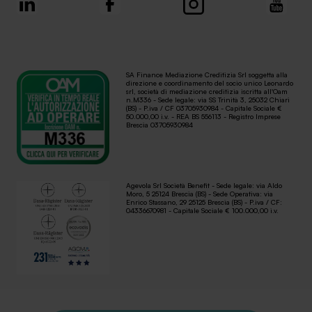
SA Finance Mediazione Creditizia Srl soggetta alla
direzione e coordinamento del socio unico Leonardo
srl, società di mediazione creditizia iscritta all'Oam
n.M336 - Sede legale: via SS Trinità 3, 25032 Chiari
(BS) - P.iva / CF 03705930984 - Capitale Sociale €
50.000,00 i.v. - REA BS 556113 - Registro Imprese
Brescia 03705930984
Agevola Srl Società Benefit - Sede legale: via Aldo
Moro, 5 25124 Brescia (BS) - Sede Operativa: via
Enrico Stassano, 29 25125 Brescia (BS) - P.iva / CF:
04336670981 - Capitale Sociale € 100.000,00 i.v.