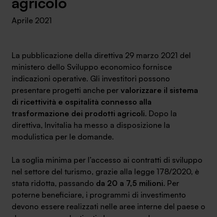
agricolo
Ambassador
Aprile 2021
Contatti
La pubblicazione della direttiva 29 marzo 2021 del
Lavora con noi
ministero dello Sviluppo economico fornisce
indicazioni operative. Gli investitori possono
presentare progetti anche per
valorizzare il sistema
di ricettività e ospitalità connesso alla
trasformazione dei prodotti agricoli
. Dopo la
direttiva, Invitalia ha messo a disposizione la
modulistica per le domande.
La soglia minima per l’accesso ai contratti di sviluppo
+030.3540104
nel settore del turismo, grazie alla legge 178/2020, è
stata ridotta, passando
da 20 a 7,5 milioni
. Per
poterne beneficiare, i programmi di investimento
info@safinance.it
devono essere realizzati
nelle aree interne del paese
o