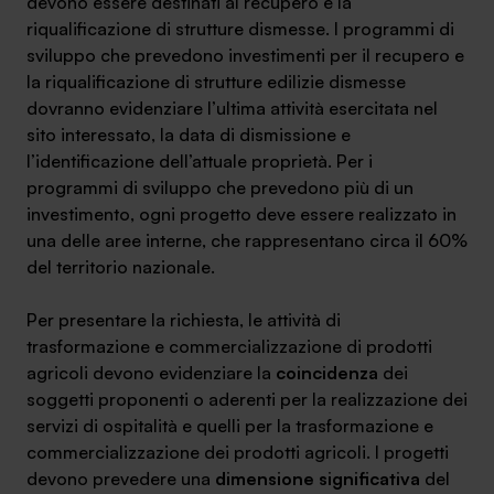
devono essere
destinati al recupero e la
riqualificazione di strutture dismesse.
I programmi di
sviluppo che prevedono investimenti per il recupero e
la riqualificazione di strutture edilizie dismesse
dovranno evidenziare l’ultima attività esercitata nel
SA Finance Mediazione Creditizia Srl, società di mediazione creditizia iscritta
sito interessato, la data di dismissione e
all'Oam n.M336
l’identificazione dell’attuale proprietà. Per i
programmi di sviluppo che prevedono più di un
investimento, ogni progetto deve essere realizzato in
una delle aree interne,
che rappresentano circa il 60%
del territorio nazionale.
Per presentare la richiesta, le attività di
trasformazione e commercializzazione di prodotti
agricoli devono evidenziare la
coincidenza
dei
soggetti proponenti o aderenti per la realizzazione dei
servizi di ospitalità e quelli per la trasformazione e
commercializzazione dei prodotti agricoli. I progetti
devono prevedere una
dimensione significativa
del