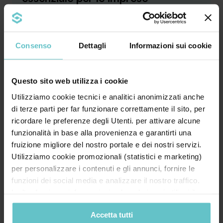
Consenso
Dettagli
Informazioni sui cookie
Bando, contributo a fondo perduto, leasing,
credito d’imposta, rendicontazione… Il
Questo sito web utilizza i cookie
linguaggio ...
Utilizziamo cookie tecnici e analitici anonimizzati anche
di terze parti per far funzionare correttamente il sito, per
Approfondisci
ricordare le preferenze degli Utenti. per attivare alcune
funzionalità in base alla provenienza e garantirti una
fruizione migliore del nostro portale e dei nostri servizi.
Utilizziamo cookie promozionali (statistici e marketing)
News
per personalizzare i contenuti e gli annunci, fornire le
Luglio 2026
funzioni dei social media e analizzare il nostro traffico.
Inoltre forniamo informazioni sul modo in cui utilizzi il
Quanto ne sai
nostro sito ai nostri partner che si occupano di analisi dei
sull’iperammortamento? Scoprilo
Accetta tutti
dati web, pubblicità e social media, i quali potrebbero
ora con il nostro quiz estivo