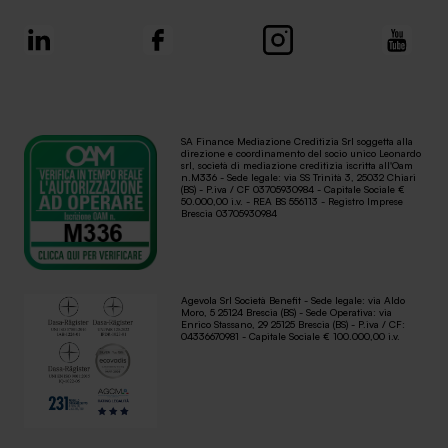
SA Finance Mediazione Creditizia Srl soggetta alla
direzione e coordinamento del socio unico Leonardo
srl, società di mediazione creditizia iscritta all'Oam
n.M336 - Sede legale: via SS Trinità 3, 25032 Chiari
(BS) - P.iva / CF 03705930984 - Capitale Sociale €
50.000,00 i.v. - REA BS 556113 - Registro Imprese
Brescia 03705930984
Agevola Srl Società Benefit - Sede legale: via Aldo
Moro, 5 25124 Brescia (BS) - Sede Operativa: via
Enrico Stassano, 29 25125 Brescia (BS) - P.iva / CF:
04336670981 - Capitale Sociale € 100.000,00 i.v.