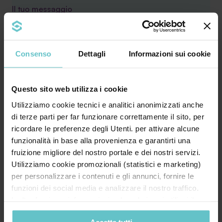
Il tuo messaggio
Consenso
Dettagli
Informazioni sui cookie
Questo sito web utilizza i cookie
Utilizziamo cookie tecnici e analitici anonimizzati anche
di terze parti per far funzionare correttamente il sito, per
* Acconsento al trattamento dei miei dati
ricordare le preferenze degli Utenti. per attivare alcune
personali secondo quanto specificato nell'
funzionalità in base alla provenienza e garantirti una
informativa
fruizione migliore del nostro portale e dei nostri servizi.
Utilizziamo cookie promozionali (statistici e marketing)
per personalizzare i contenuti e gli annunci, fornire le
Desidero inoltre ricevere la Newsletter di
funzioni dei social media e analizzare il nostro traffico.
Agevola Srl sulla finanza agevolata e acconsento
Inoltre forniamo informazioni sul modo in cui utilizzi il
al trattamento secondo quanto specificato
nostro sito ai nostri partner che si occupano di analisi dei