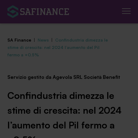
SA Finance
|
News
|
Confindustria dimezza le
stime di crescita: nel 2024 l’aumento del Pil
fermo a +0,5%
Mediazione Creditizia
Servizio gestito da Agevola SRL Società Benefit
Finanza Agevolata
Confindustria dimezza le
Centro studi
stime di crescita: nel 2024
News ed eventi
l’aumento del Pil fermo a
Chi siamo