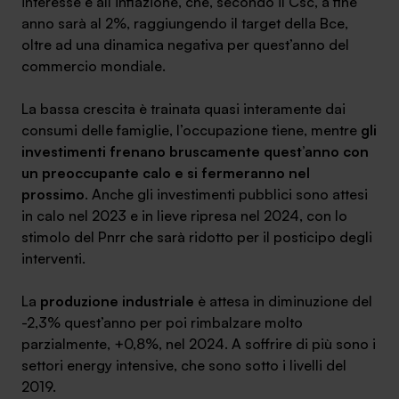
interesse e all’inflazione, che, secondo il Csc, a fine
anno sarà al 2%, raggiungendo il target della Bce,
oltre ad una dinamica negativa per quest’anno del
commercio mondiale.
SA Finance Mediazione Creditizia Srl, società di mediazione creditizia iscritta
La bassa crescita è trainata quasi interamente dai
all'Oam n.M336
consumi delle famiglie, l’occupazione tiene, mentre
gli
investimenti frenano bruscamente quest’anno con
un preoccupante calo e si fermeranno nel
prossimo
. Anche gli investimenti pubblici sono attesi
in calo nel 2023 e in lieve ripresa nel 2024, con lo
stimolo del Pnrr che sarà ridotto per il posticipo degli
interventi.
La
produzione industriale
è attesa in diminuzione del
-2,3% quest’anno per poi rimbalzare molto
parzialmente, +0,8%, nel 2024. A soffrire di più sono i
settori energy intensive, che sono sotto i livelli del
2019.