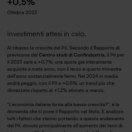
+0,5%
Ambassador
Ottobre 2023
Contatti
Investimenti attesi in calo.
Lavora con noi
Al ribasso la crescita del Pil. Secondo il Rapporto di
previsione del
Centro studi di Confindustria
, il Pil per
il 2023 sarà a +0,7%, una quota già interamente
acquisita a metà anno, con il terzo e quarto trimestre
dell’anno sostanzialmente fermi. Nel 2024 in media
andrà peggio, con il Pil a +0,5%, un trend più che
dimezzato rispetto al +1,2% stimato a marzo.
+030.3540104
“L’economia italiana torna alla bassa crescita?”, è la
domanda che si pone il Rapporto nel titolo. E analizza
tutti i fattori che stanno portando a questo andamento
info@safinance.it
del Pil, dovuto principalmente all’aumento dei tassi di