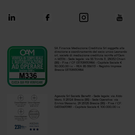
SA Finance Mediazione Creditizia Srl soggetta alla
direzione e coordinamento del socio unico Leonardo
srl, società di mediazione creditizia iscritta all'Oam
n.M336 - Sede legale: via SS Trinità 3, 25032 Chiari
(BS) - P.iva / CF 03705930984 - Capitale Sociale €
50.000,00 i.v. - REA BS 556113 - Registro Imprese
Brescia 03705930984
Agevola Srl Società Benefit - Sede legale: via Aldo
Moro, 5 25124 Brescia (BS) - Sede Operativa: via
Enrico Stassano, 29 25125 Brescia (BS) - P.iva / CF:
04336670981 - Capitale Sociale € 100.000,00 i.v.