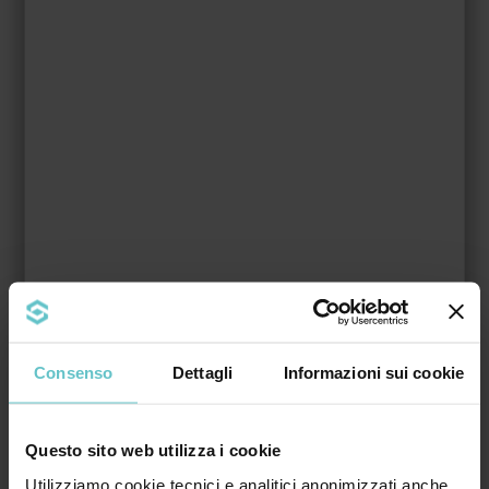
SIMEST e per tutti i movimenti in entrata e uscita
attinenti il finanziamento ai fini di ammissibilità delle
spese sostenute durante il periodo di realizzazione
dell’iniziativa finanziata.
Termini di presentazione delle domande:
dalle ore
9.30 del 28 ottobre 2021 fino ad esaurimento
fondi.
[sace] [simest] [cassa depositi e prestiti]
[internazionalizzazione] [penetrazione commerciale]
[nuovi mercati] [finanziamenti]
Consenso
Dettagli
Informazioni sui cookie
Riferimento di legge:
D.M. 07/09/2016 e
s.m.i.
Questo sito web utilizza i cookie
Utilizziamo cookie tecnici e analitici anonimizzati anche