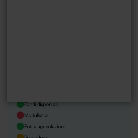
Scopri
D.L. 19_02.03.2024 art. 38
Credito d'imposta transizione 5.0
Fondi disponibili
Modulistica
Entità agevolazioni
Procedura