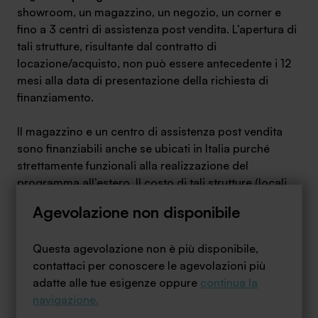
showroom, un magazzino, un negozio, un corner e
fino a 3 centri di assistenza post vendita. L’apertura di
tali strutture, risultante dal contratto di
locazione/acquisto, non può essere antecedente i 12
mesi alla data di presentazione della richiesta di
finanziamento.
Il magazzino e un centro di assistenza post vendita
sono finanziabili anche se ubicati in Italia purché
strettamente funzionali alla realizzazione del
programma all’estero. Il costo di tali strutture (locali,
allestimento e gestione)
non deve superare il 30%
Agevolazione non disponibile
delle spese di cui al punto 1.
Le spese del punto 1 devono essere almeno pari al
Questa agevolazione non è più disponibile,
50% del totale delle spese dei punti 1 e 2.
contattaci per conoscere le agevolazioni più
È consentita una
compensazione
tra gli importi delle
adatte alle tue esigenze oppure
continua la
singole voci di spesa fino ad un massimo del 30%,
navigazione.
fermo restando l’ammontare totale del programma.