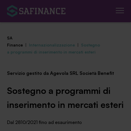
SA
Finance
|
Internazionalizzazione
|
Sostegno
a programmi di inserimento in mercati esteri
Mediazione Creditizia
Servizio gestito da Agevola SRL Società Benefit
Finanza Agevolata
Sostegno a programmi di
Centro studi
inserimento in mercati esteri
News ed eventi
Dal 2810/2021 fino ad esaurimento
Chi siamo