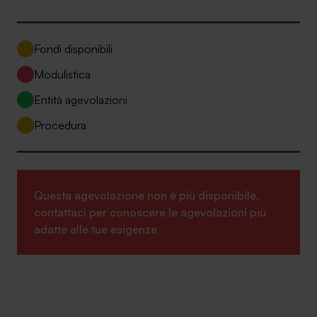
Ambassador
Contatti
Fondi disponibili
Modulistica
Lavora con noi
Entità agevolazioni
Procedura
Questa agevolazione non è più disponibile,
contattaci per conoscere le agevolazioni più
adatte alle tue esigenze
+030.3540104
info@safinance.it