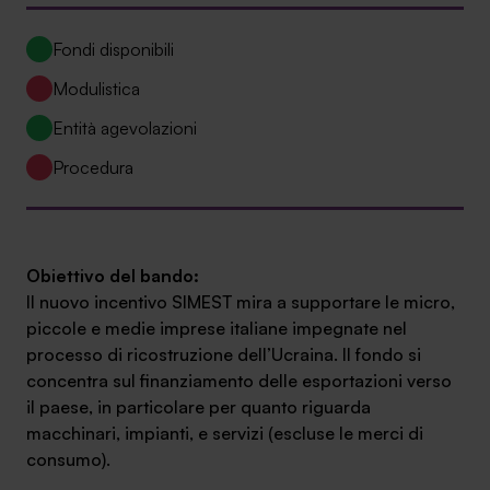
Ambassador
Fondi disponibili
Contatti
Modulistica
Lavora con noi
Entità agevolazioni
Procedura
Obiettivo del bando:
Il nuovo incentivo SIMEST mira a supportare le micro,
piccole e medie imprese italiane impegnate nel
processo di ricostruzione dell’Ucraina. Il fondo si
+030.3540104
concentra sul finanziamento delle esportazioni verso
il paese, in particolare per quanto riguarda
macchinari, impianti, e servizi (escluse le merci di
info@safinance.it
consumo).