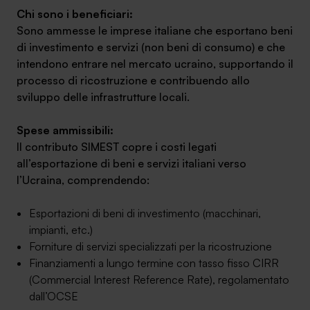
Chi sono i beneficiari:
Sono ammesse le imprese italiane che esportano beni
di investimento e servizi (non beni di consumo) e che
intendono entrare nel mercato ucraino, supportando il
processo di ricostruzione e contribuendo allo
SA Finance Mediazione Creditizia Srl, società di mediazione creditizia iscritta
sviluppo delle infrastrutture locali.
all'Oam n.M336
Spese ammissibili:
Il contributo SIMEST copre i costi legati
all’esportazione di beni e servizi italiani verso
l’Ucraina, comprendendo:
Esportazioni di beni di investimento (macchinari,
impianti, etc.)
Forniture di servizi specializzati per la ricostruzione
Finanziamenti a lungo termine con tasso fisso CIRR
(Commercial Interest Reference Rate), regolamentato
dall’OCSE