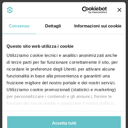
Consenso
Dettagli
Informazioni sui cookie
Agevolazioni
Questo sito web utilizza i cookie
Con un sistema di monitoraggio
Utilizziamo cookie tecnici e analitici anonimizzati anche
continuativo svolto dal nostro Centro Studi
di terze parti per far funzionare correttamente il sito, per
siamo in grado di offrire l'elenco strutturato
ricordare le preferenze degli Utenti. per attivare alcune
delle agevolazioni finanziarie Europee,
funzionalità in base alla provenienza e garantirti una
Nazionali, Regionali, Provinciali e locali.
fruizione migliore del nostro portale e dei nostri servizi.
Utilizziamo cookie promozionali (statistici e marketing)
per personalizzare i contenuti e gli annunci, fornire le
funzioni dei social media e analizzare il nostro traffico.
Guarda tutte le agevolazioni
Inoltre forniamo informazioni sul modo in cui utilizzi il
nostro sito ai nostri partner che si occupano di analisi dei
Accetta tutti
dati web, pubblicità e social media, i quali potrebbero