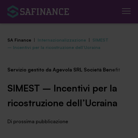
SA Finance
|
Internazionalizzazione
|
SIMEST
– Incentivi per la ricostruzione dell’Ucraina
Servizio gestito da Agevola SRL Società Benefit
Mediazione Creditizia
Finanza Agevolata
SIMEST – Incentivi per la
Centro studi
ricostruzione dell’Ucraina
News ed eventi
Di prossima pubblicazione
Chi siamo