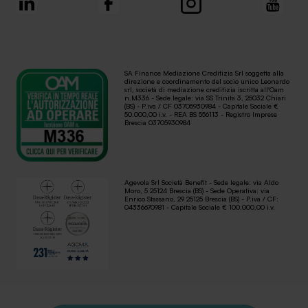
SA Finance Mediazione Creditizia Srl soggetta alla
direzione e coordinamento del socio unico Leonardo
srl, società di mediazione creditizia iscritta all'Oam
n.M336 - Sede legale: via SS Trinità 3, 25032 Chiari
(BS) - P.iva / CF 03705930984 - Capitale Sociale €
50.000,00 i.v. - REA BS 556113 - Registro Imprese
Brescia 03705930984
Agevola Srl Società Benefit - Sede legale: via Aldo
Moro, 5 25124 Brescia (BS) - Sede Operativa: via
Enrico Stassano, 29 25125 Brescia (BS) - P.iva / CF:
04336670981 - Capitale Sociale € 100.000,00 i.v.