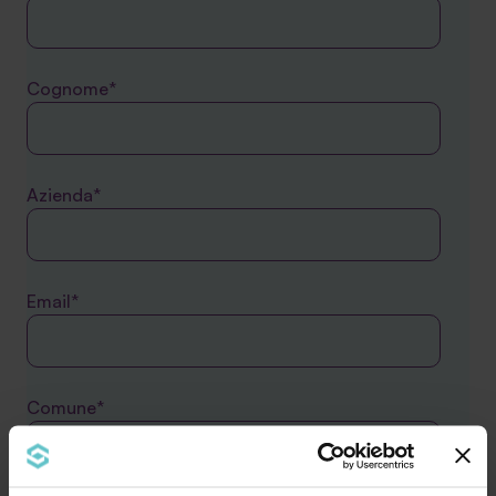
Cognome*
Azienda*
Email*
Comune*