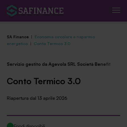
SA Finance
|
Economia circolare e risparmio
energetico
|
Conto Termico 3.0
Servizio gestito da Agevola SRL Società Benefit
Mediazione Creditizia
Finanza Agevolata
Conto Termico 3.0
Centro studi
Riapertura dal 13 aprile 2026
News ed eventi
Chi siamo
Fondi disponibili