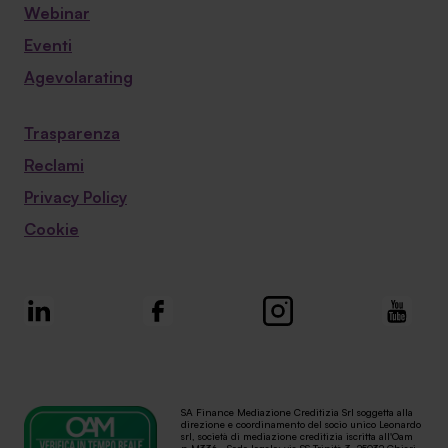
Webinar
Eventi
Agevolarating
Trasparenza
Reclami
Privacy Policy
Cookie
SA Finance Mediazione Creditizia Srl soggetta alla
direzione e coordinamento del socio unico Leonardo
srl, società di mediazione creditizia iscritta all'Oam
n.M336 - Sede legale: via SS Trinità 3, 25032 Chiari