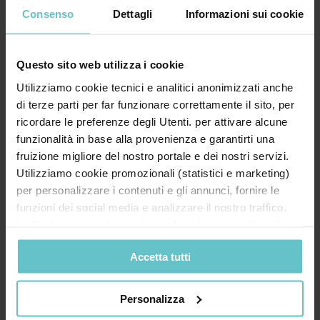
Telefono*
Consenso
Dettagli
Informazioni sui cookie
Questo sito web utilizza i cookie
Il tuo messaggio
Utilizziamo cookie tecnici e analitici anonimizzati anche
di terze parti per far funzionare correttamente il sito, per
ricordare le preferenze degli Utenti. per attivare alcune
funzionalità in base alla provenienza e garantirti una
fruizione migliore del nostro portale e dei nostri servizi.
Utilizziamo cookie promozionali (statistici e marketing)
per personalizzare i contenuti e gli annunci, fornire le
funzioni dei social media e analizzare il nostro traffico.
Inoltre forniamo informazioni sul modo in cui utilizzi il
nostro sito ai nostri partner che si occupano di analisi dei
Accetta tutti
dati web, pubblicità e social media, i quali potrebbero
* Acconsento al trattamento dei miei dati
combinarle con altre informazioni che hai fornito loro o
personali secondo quanto specificato nell'
che hanno raccolto in base al tuo utilizzo dei loro servizi.
Personalizza
informativa
Cliccando su “PERSONALIZZA“ potrai scegliere quali