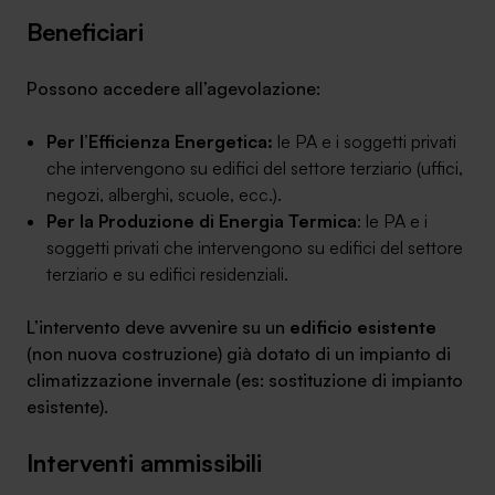
Beneficiari
Possono accedere all’agevolazione:
SA Finance Mediazione Creditizia Srl, società di mediazione creditizia iscritta
Per l’Efficienza Energetica:
le PA e i soggetti privati
all'Oam n.M336
che intervengono su edifici del settore terziario (uffici,
negozi, alberghi, scuole, ecc.).
Per la Produzione di Energia Termica
: le PA e i
soggetti privati che intervengono su edifici del settore
terziario e su edifici residenziali.
L’intervento deve avvenire su un
edificio esistente
(non nuova costruzione) già dotato di un impianto di
climatizzazione invernale (es: sostituzione di impianto
esistente).
Interventi ammissibili