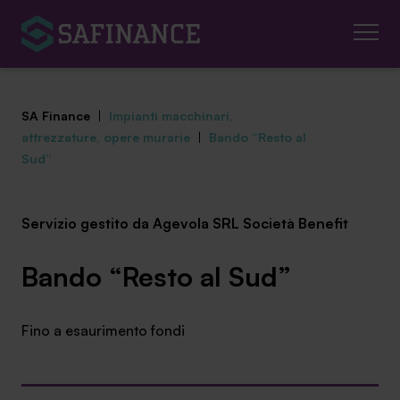
SA Finance
|
Impianti macchinari,
attrezzature, opere murarie
|
Bando “Resto al
Sud”
Mediazione Creditizia
Servizio gestito da Agevola SRL Società Benefit
Finanza Agevolata
Bando “Resto al Sud”
Centro studi
Fino a esaurimento fondi
News ed eventi
Chi siamo