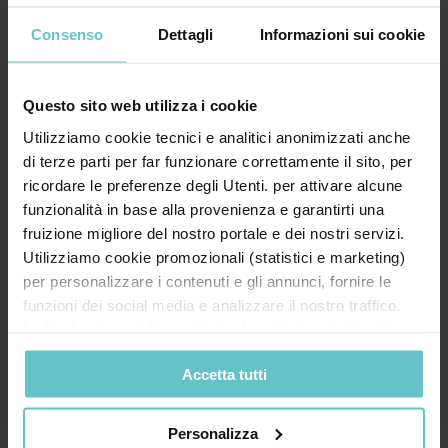
Consenso
Dettagli
Informazioni sui cookie
Telefono*
Questo sito web utilizza i cookie
Utilizziamo cookie tecnici e analitici anonimizzati anche
Il tuo messaggio
di terze parti per far funzionare correttamente il sito, per
ricordare le preferenze degli Utenti. per attivare alcune
funzionalità in base alla provenienza e garantirti una
fruizione migliore del nostro portale e dei nostri servizi.
Utilizziamo cookie promozionali (statistici e marketing)
per personalizzare i contenuti e gli annunci, fornire le
funzioni dei social media e analizzare il nostro traffico.
Inoltre forniamo informazioni sul modo in cui utilizzi il
nostro sito ai nostri partner che si occupano di analisi dei
Accetta tutti
dati web, pubblicità e social media, i quali potrebbero
combinarle con altre informazioni che hai fornito loro o
* Acconsento al trattamento dei miei dati
che hanno raccolto in base al tuo utilizzo dei loro servizi.
personali secondo quanto specificato nell'
Personalizza