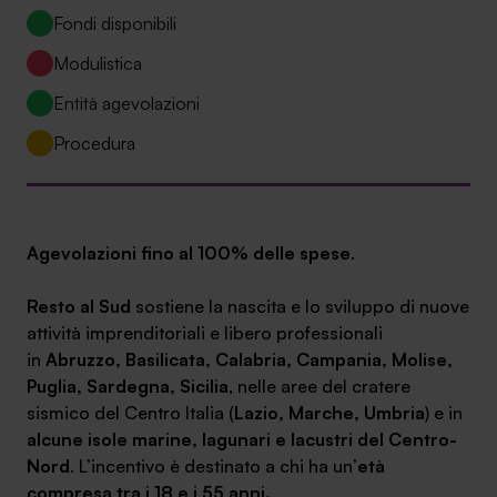
Ambassador
Fondi disponibili
Modulistica
Contatti
Entità agevolazioni
Lavora con noi
Procedura
Agevolazioni fino al 100% delle spese
.
Resto al Sud
sostiene la nascita e lo sviluppo di nuove
attività imprenditoriali e libero professionali
in
Abruzzo, Basilicata, Calabria, Campania, Molise,
+030.3540104
Puglia, Sardegna, Sicilia
, nelle aree del cratere
sismico del Centro Italia (
Lazio, Marche, Umbria
) e in
alcune isole marine, lagunari e lacustri del Centro-
info@safinance.it
Nord
. L’incentivo è destinato a chi ha un’
età
compresa tra i 18 e i 55 anni.