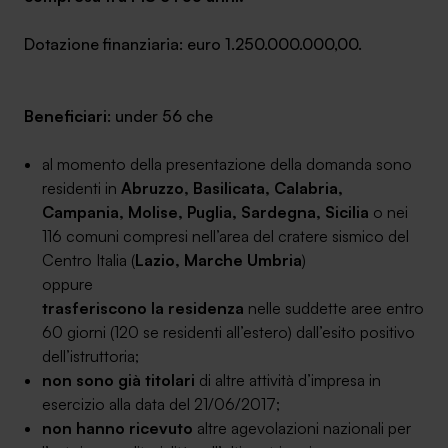
Dotazione finanziaria: euro 1.250.000.000,00.
Beneficiari
: under 56 che
SA Finance Mediazione Creditizia Srl, società di mediazione creditizia iscritta
all'Oam n.M336
al momento della presentazione della domanda sono
residenti in
Abruzzo, Basilicata, Calabria,
Campania, Molise, Puglia, Sardegna, Sicilia
o nei
116 comuni compresi nell’area del cratere sismico del
Centro Italia (
Lazio, Marche Umbria
)
oppure
trasferiscono la residenza
nelle suddette aree entro
60 giorni (120 se residenti all’estero) dall’esito positivo
dell’istruttoria;
non sono già titolari
di altre attività d’impresa in
esercizio alla data del 21/06/2017;
non hanno ricevuto
altre agevolazioni nazionali per