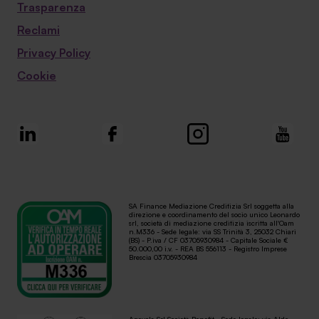
Trasparenza
Reclami
Privacy Policy
Cookie
SA Finance Mediazione Creditizia Srl soggetta alla
direzione e coordinamento del socio unico Leonardo
srl, società di mediazione creditizia iscritta all'Oam
n.M336 - Sede legale: via SS Trinità 3, 25032 Chiari
(BS) - P.iva / CF 03705930984 - Capitale Sociale €
50.000,00 i.v. - REA BS 556113 - Registro Imprese
Brescia 03705930984
Agevola Srl Società Benefit - Sede legale: via Aldo