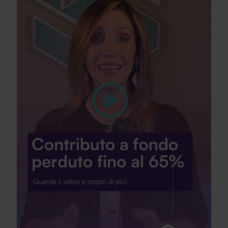
SA Finance Mediazione Creditizia Srl, società di mediazione creditizia iscritta
all'Oam n.M336