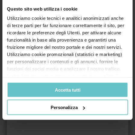
Questo sito web utilizza i cookie
Utilizziamo cookie tecnici e analitici anonimizzati anche
Riferimento di legge:
Bando ISI Inail 2025
di terze parti per far funzionare correttamente il sito, per
ricordare le preferenze degli Utenti. per attivare alcune
funzionalità in base alla provenienza e garantirti una
Vuoi maggiori informazioni per questa
fruizione migliore del nostro portale e dei nostri servizi.
Utilizziamo cookie promozionali (statistici e marketing)
agevolazione?
per personalizzare i contenuti e gli annunci, fornire le
funzioni dei social media e analizzare il nostro traffico.
Compila il modulo sottostante, un nostro esperto ti
Inoltre forniamo informazioni sul modo in cui utilizzi il
contatterà entro 24h
nostro sito ai nostri partner che si occupano di analisi dei
Accetta tutti
dati web, pubblicità e social media, i quali potrebbero
Nome*
combinarle con altre informazioni che hai fornito loro o
che hanno raccolto in base al tuo utilizzo dei loro servizi.
Personalizza
Cliccando su “PERSONALIZZA“ potrai scegliere quali
cookie potranno essere implementati ad esclusione di
Cognome*
quelli tecnici che sono necessari per il funzionamento del
sito. Cliccando su “ACCETTA TUTTI” invece accetterai di