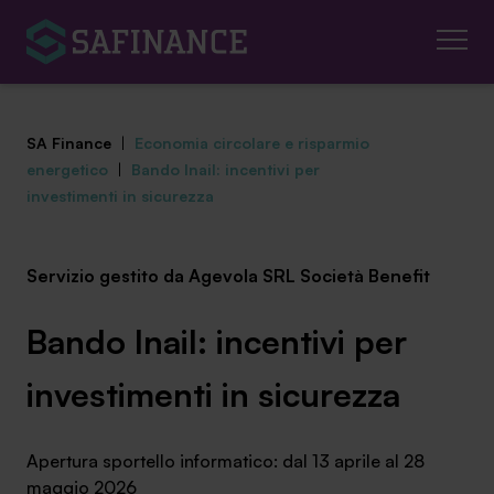
SA Finance
|
Economia circolare e risparmio
energetico
|
Bando Inail: incentivi per
investimenti in sicurezza
Mediazione Creditizia
Servizio gestito da Agevola SRL Società Benefit
Finanza Agevolata
Bando Inail: incentivi per
Centro studi
investimenti in sicurezza
News ed eventi
Apertura sportello informatico: dal 13 aprile al 28
Chi siamo
maggio 2026