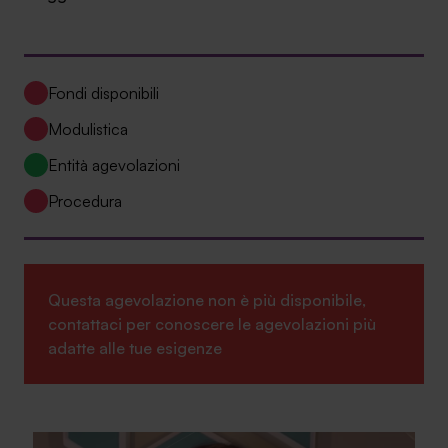
Ambassador
Contatti
Fondi disponibili
Lavora con noi
Modulistica
Entità agevolazioni
Procedura
Questa agevolazione non è più disponibile,
contattaci per conoscere le agevolazioni più
+030.3540104
adatte alle tue esigenze
info@safinance.it