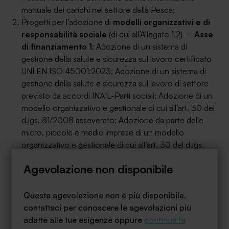
manuale dei carichi nel settore della Pesca;
Progetti per l’adozione di
modelli organizzativi e di
responsabilità sociale
(di cui all’Allegato 1.2) –
Asse
di finanziamento 1
: Adozione di un sistema di
gestione della salute e sicurezza sul lavoro certificato
UNI EN ISO 45001:2023; Adozione di un sistema di
gestione della salute e sicurezza sul lavoro di settore
previsto da accordi INAIL-Parti sociali; Adozione di un
modello organizzativo e gestionale di cui all’art. 30 del
d.lgs. 81/2008 asseverato; Adozione da parte delle
micro, piccole e medie imprese di un modello
organizzativo e gestionale di cui all’art. 30 del d.lgs.
81/2008 secondo le procedure semplificate di cui al
Agevolazione non disponibile
d.m. 13/2/2014, non asseverato;
Progetti per la
riduzione dei rischi infortunistici
(di
cui all’Allegato 2) –
Asse di finanziamento 2
;
Questa agevolazione non è più disponibile,
Riduzione del rischio di caduta dall’alto mediante
contattaci per conoscere le agevolazioni più
l’installazione di ancoraggi fissati permanentemente;
adatte alle tue esigenze oppure
continua la