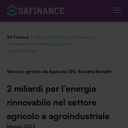
SA Finance
|
News
|
2 miliardi per l’energia
rinnovabile nel settore agricolo e
agroindustriale
Mediazione Creditizia
Servizio gestito da Agevola SRL Società Benefit
Finanza Agevolata
2 miliardi per l’energia
Centro studi
rinnovabile nel settore
News ed eventi
agricolo e agroindustriale
Chi siamo
Maggio 2023