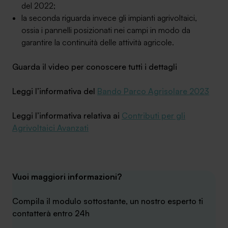
del 2022;
la seconda riguarda invece gli impianti agrivoltaici,
ossia i pannelli posizionati nei campi in modo da
garantire la continuità delle attività agricole.
SA Finance Mediazione Creditizia Srl, società di mediazione creditizia iscritta
Guarda il video per conoscere tutti i dettagli
all'Oam n.M336
Leggi l’informativa del
Bando Parco Agrisolare 2023
Leggi l’informativa relativa ai
Contributi per gli
Agrivoltaici Avanzati
Vuoi maggiori informazioni?
Compila il modulo sottostante, un nostro esperto ti
contatterà entro 24h