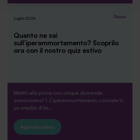
implementare tutti i cookie. Chiudendo questo banner
verranno installati i soli cookie necessari al
News
funzionamento del sito. Per tutte le informazioni complete
Luglio 2026
ti invitiamo a consultare le "Informazioni sui Cookie" qui
sopra.
Quanto ne sai
sull’iperammortamento? Scoprilo
ora con il nostro quiz estivo
Mettiti alla prova con cinque domande,
cominciamo! 1. L’iperammortamento consiste in
un credito d’im...
Approfondisci