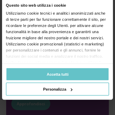
Questo sito web utilizza i cookie
Utilizziamo cookie tecnici e analitici anonimizzati anche
News
di terze parti per far funzionare correttamente il sito, per
Luglio 2026
ricordare le preferenze degli Utenti. per attivare alcune
funzionalità in base alla provenienza e garantirti una
Finanza agevolata: il dizionario
fruizione migliore del nostro portale e dei nostri servizi.
essenziale per le imprese
Utilizziamo cookie promozionali (statistici e marketing)
per personalizzare i contenuti e gli annunci, fornire le
funzioni dei social media e analizzare il nostro traffico.
Inoltre forniamo informazioni sul modo in cui utilizzi il
nostro sito ai nostri partner che si occupano di analisi dei
Accetta tutti
dati web, pubblicità e social media, i quali potrebbero
Bando, contributo a fondo perduto, leasing,
combinarle con altre informazioni che hai fornito loro o
credito d’imposta, rendicontazione… Il
che hanno raccolto in base al tuo utilizzo dei loro servizi.
linguaggio ...
Personalizza
Cliccando su “PERSONALIZZA“ potrai scegliere quali
cookie potranno essere implementati ad esclusione di
Approfondisci
quelli tecnici che sono necessari per il funzionamento del
sito. Cliccando su “ACCETTA TUTTI” invece accetterai di