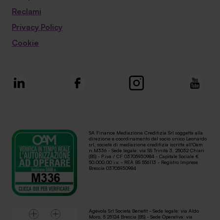
Reclami
Privacy Policy
Cookie
SA Finance Mediazione Creditizia Srl soggetta alla
direzione e coordinamento del socio unico Leonardo
srl, società di mediazione creditizia iscritta all'Oam
n.M336 - Sede legale: via SS Trinità 3, 25032 Chiari
(BS) - P.iva / CF 03705930984 - Capitale Sociale €
50.000,00 i.v. - REA BS 556113 - Registro Imprese
Brescia 03705930984
Agevola Srl Società Benefit - Sede legale: via Aldo
Moro, 5 25124 Brescia (BS) - Sede Operativa: via