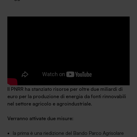
Ambassador
Contatti
Lavora con noi
Il PNRR ha stanziato risorse per oltre due miliardi di
euro per la produzione di energia da fonti rinnovabili
nel settore agricolo e agroindustriale.
+030.3540104
Verranno attivate due misure:
info@safinance.it
la prima è una riedizione del Bando Parco Agrisolare