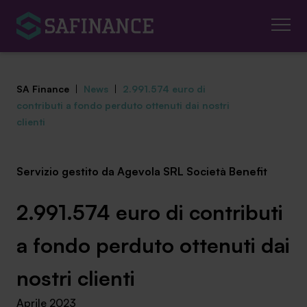
SA Finance
|
News
|
2.991.574 euro di
contributi a fondo perduto ottenuti dai nostri
clienti
Mediazione Creditizia
Servizio gestito da Agevola SRL Società Benefit
Finanza Agevolata
2.991.574 euro di contributi
Centro studi
a fondo perduto ottenuti dai
News ed eventi
nostri clienti
Chi siamo
Aprile 2023