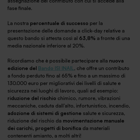
assegnazione del contributo con cui si accede alla
fase finale.
La nostra
percentuale di successo
per la
presentazione delle domande a click-day relative a
SA Finance Mediazione Creditizia Srl, società di mediazione creditizia iscritta
questo bando si attesta così al
63,8%
a fronte di una
all'Oam n.M336
media nazionale inferiore al 20%.
Ricordiamo che è possibile partecipare alla
nuova
edizione del
Bando ISI INAIL
, che offre un contributo
a fondo perduto fino al 65% e fino a un massimo di
130.000 euro per migliorativi dei livelli di salute e
sicurezza nei luoghi di lavoro, quali ad esempio:
riduzione del rischio
chimico, rumore, vibrazioni
meccaniche, caduta dall’alto, infortunistico, incendio,
adozione di sistemi di gestione
salute e sicurezza,
riduzione del rischio da
movimentazione manuale
dei carichi,
progetti di bonifica
da materiali
contenenti amianto, a molti altri!