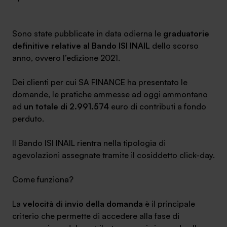
Ambassador
Sono state pubblicate in data odierna le
graduatorie
Contatti
definitive relative al Bando ISI INAIL
dello scorso
anno, ovvero l’edizione 2021.
Lavora con noi
Dei clienti per cui SA FINANCE ha presentato le
domande, le pratiche ammesse ad oggi ammontano
ad
un totale di 2.991.574
euro di contributi a fondo
perduto.
Il Bando ISI INAIL rientra nella tipologia di
agevolazioni assegnate tramite il cosiddetto click-day.
+030.3540104
Come funziona?
La
velocità di invio della domanda
è il principale
info@safinance.it
criterio che permette di accedere alla fase di