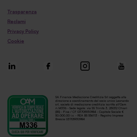
Trasparenza
Reclami
Privacy Policy
Cookie
SA Finance Mediazione Creditizia Srl soggetta alla
direzione e coordinamento del socio unico Leonardo
srl, società di mediazione creditizia iscritta all'Oam
n.M336 - Sede legale: via SS Trinità 3, 25032 Chiari
(BS) - P.iva / CF 03705930984 - Capitale Sociale €
50.000,00 i.v. - REA BS 556113 - Registro Imprese
Brescia 03705930984