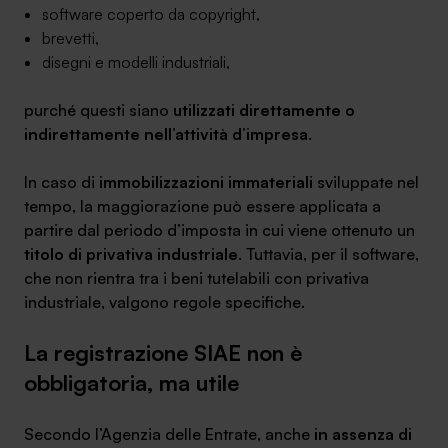
software coperto da copyright,
brevetti,
disegni e modelli industriali,
purché questi siano
utilizzati direttamente o
SA Finance Mediazione Creditizia Srl, società di mediazione creditizia iscritta
indirettamente nell’attività d’impresa
.
all'Oam n.M336
In caso di
immobilizzazioni immateriali
sviluppate nel
tempo, la maggiorazione può essere applicata a
partire dal periodo d’imposta in cui viene ottenuto un
titolo di privativa industriale
. Tuttavia, per il software,
che non rientra tra i beni tutelabili con privativa
industriale, valgono regole specifiche.
La registrazione SIAE non è
obbligatoria, ma utile
Secondo l’Agenzia delle Entrate, anche
in assenza di