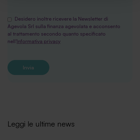
implementare tutti i cookie. Chiudendo questo banner
verranno installati i soli cookie necessari al
Desidero inoltre ricevere la Newsletter di
funzionamento del sito. Per tutte le informazioni complete
Agevola Srl sulla finanza agevolata e acconsento
ti invitiamo a consultare le "Informazioni sui Cookie" qui
al trattamento secondo quanto specificato
sopra.
nell'
Informativa privacy
Leggi le ultime news