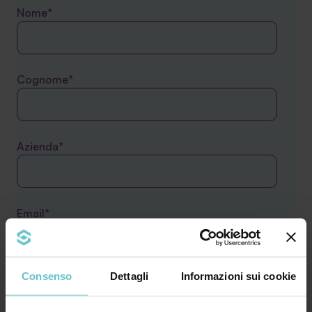
Nome*
Cognome*
Azienda*
Email*
Consenso
Dettagli
Informazioni sui cookie
Comune*