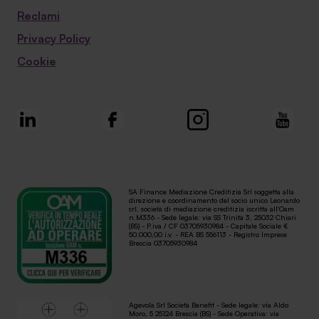
Reclami
Privacy Policy
Cookie
SA Finance Mediazione Creditizia Srl soggetta alla
direzione e coordinamento del socio unico Leonardo
srl, società di mediazione creditizia iscritta all'Oam
n.M336 - Sede legale: via SS Trinità 3, 25032 Chiari
(BS) - P.iva / CF 03705930984 - Capitale Sociale €
50.000,00 i.v. - REA BS 556113 - Registro Imprese
Brescia 03705930984
Agevola Srl Società Benefit - Sede legale: via Aldo
Moro, 5 25124 Brescia (BS) - Sede Operativa: via