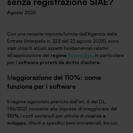
senza registrazione SIAE?
Ambassador
Agosto 2025
Contatti
Con una recente risposta fornita dall’Agenzia delle
Lavora con noi
Entrate (interpello n. 223 del 22 agosto 2025), sono
stati chiariti alcuni aspetti fondamentali relativi
all’applicazione del
regime
Patent Box
, in particolare
per i
software protetti da diritto d’autore
.
M
aggiorazione del 110%: come
funziona per i software
Il regime agevolato previsto dall’art. 6 del D.L.
+030.3540104
146/2021 consente alle imprese di maggiorare del
110%
i costi sostenuti per attività di
ricerca e
sviluppo
, riferiti a specifici beni immateriali, tra cui:
info@safinance.it