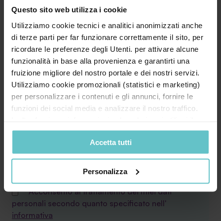
Questo sito web utilizza i cookie
Telefono*
Utilizziamo cookie tecnici e analitici anonimizzati anche
di terze parti per far funzionare correttamente il sito, per
ricordare le preferenze degli Utenti. per attivare alcune
funzionalità in base alla provenienza e garantirti una
Il tuo messaggio
fruizione migliore del nostro portale e dei nostri servizi.
Utilizziamo cookie promozionali (statistici e marketing)
per personalizzare i contenuti e gli annunci, fornire le
funzioni dei social media e analizzare il nostro traffico.
Inoltre forniamo informazioni sul modo in cui utilizzi il
nostro sito ai nostri partner che si occupano di analisi dei
Accetta tutti
dati web, pubblicità e social media, i quali potrebbero
combinarle con altre informazioni che hai fornito loro o
che hanno raccolto in base al tuo utilizzo dei loro servizi.
Personalizza
Cliccando su “PERSONALIZZA“ potrai scegliere quali
* Acconsento al trattamento dei miei dati
cookie potranno essere implementati ad esclusione di
personali secondo quanto specificato nell'
quelli tecnici che sono necessari per il funzionamento del
informativa
sito. Cliccando su “ACCETTA TUTTI” invece accetterai di