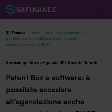
SA Finance
|
News
|
Patent Box e software: è
possibile accedere all’agevolazione anche
senza registrazione SIAE?
Mediazione Creditizia
Servizio gestito da Agevola SRL Società Benefit
Finanza Agevolata
Patent Box e software: è
Centro studi
possibile accedere
News ed eventi
all’agevolazione anche
Chi siamo