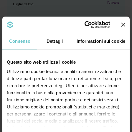
News
Luglio 2026
Finanza agevolata: il dizionario
essenziale per le imprese
Consenso
Dettagli
Informazioni sui cookie
Questo sito web utilizza i cookie
Bando, contributo a fondo perduto, leasing,
Utilizziamo cookie tecnici e analitici anonimizzati anche
credito d’imposta, rendicontazione… Il
di terze parti per far funzionare correttamente il sito, per
linguaggio ...
ricordare le preferenze degli Utenti. per attivare alcune
funzionalità in base alla provenienza e garantirti una
Approfondisci
fruizione migliore del nostro portale e dei nostri servizi.
Utilizziamo cookie promozionali (statistici e marketing)
per personalizzare i contenuti e gli annunci, fornire le
funzioni dei social media e analizzare il nostro traffico.
News
Inoltre forniamo informazioni sul modo in cui utilizzi il
Luglio 2026