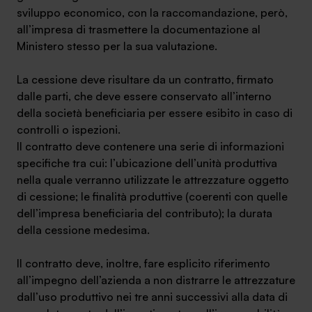
sviluppo economico, con la raccomandazione, però,
Ambassador
all’impresa di trasmettere la documentazione al
Ministero stesso per la sua valutazione.
Contatti
La cessione deve risultare da un contratto, firmato
Lavora con noi
dalle parti, che deve essere conservato all’interno
della società beneficiaria per essere esibito in caso di
controlli o ispezioni.
Il contratto deve contenere una serie di informazioni
specifiche tra cui: l’ubicazione dell’unità produttiva
nella quale verranno utilizzate le attrezzature oggetto
di cessione; le finalità produttive (coerenti con quelle
dell’impresa beneficiaria del contributo); la durata
della cessione medesima.
+030.3540104
Il contratto deve, inoltre, fare esplicito riferimento
all’impegno dell’azienda a non distrarre le attrezzature
info@safinance.it
dall’uso produttivo nei tre anni successivi alla data di