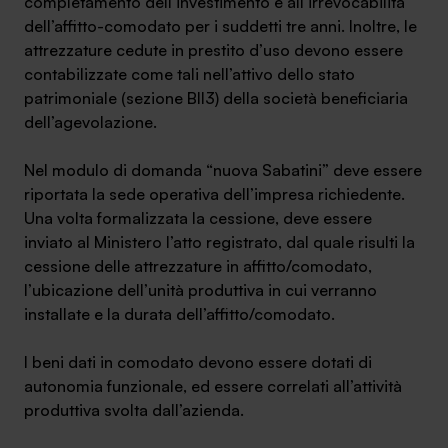
completamento dell’investimento e all’irrevocabilità
dell’affitto-comodato per i suddetti tre anni. Inoltre, le
attrezzature cedute in prestito d’uso devono essere
contabilizzate come tali nell’attivo dello stato
patrimoniale (sezione BII3) della società beneficiaria
SA Finance Mediazione Creditizia Srl, società di mediazione creditizia iscritta
dell’agevolazione.
all'Oam n.M336
Nel modulo di domanda “nuova Sabatini” deve essere
riportata la sede operativa dell’impresa richiedente.
Una volta formalizzata la cessione, deve essere
inviato al Ministero l’atto registrato, dal quale risulti la
cessione delle attrezzature in affitto/comodato,
l’ubicazione dell’unità produttiva in cui verranno
installate e la durata dell’affitto/comodato.
I beni dati in comodato devono essere dotati di
autonomia funzionale, ed essere correlati all’attività
produttiva svolta dall’azienda.