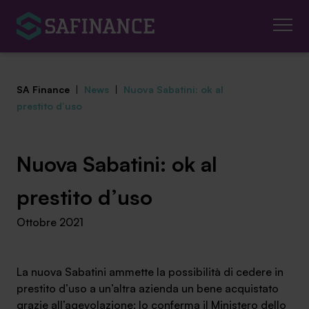
SA Finance
|
News
|
Nuova Sabatini: ok al
prestito d’uso
Mediazione Creditizia
Nuova Sabatini: ok al
Finanza Agevolata
prestito d’uso
Ottobre 2021
Centro studi
News ed eventi
La nuova Sabatini ammette la possibilità di cedere in
prestito d’uso a un’altra azienda un bene acquistato
Chi siamo
grazie all’agevolazione: lo conferma il Ministero dello