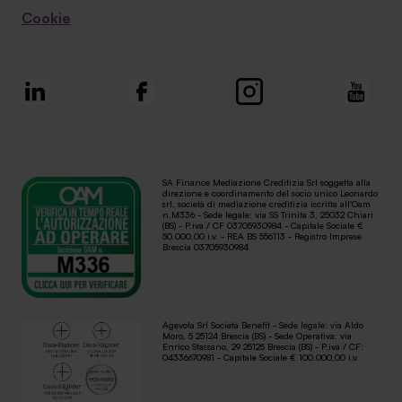
Cookie
SA Finance Mediazione Creditizia Srl soggetta alla
direzione e coordinamento del socio unico Leonardo
srl, società di mediazione creditizia iscritta all'Oam
n.M336 - Sede legale: via SS Trinità 3, 25032 Chiari
(BS) - P.iva / CF 03705930984 - Capitale Sociale €
50.000,00 i.v. - REA BS 556113 - Registro Imprese
Brescia 03705930984
Agevola Srl Società Benefit - Sede legale: via Aldo
Moro, 5 25124 Brescia (BS) - Sede Operativa: via
Enrico Stassano, 29 25125 Brescia (BS) - P.iva / CF:
04336670981 - Capitale Sociale € 100.000,00 i.v.