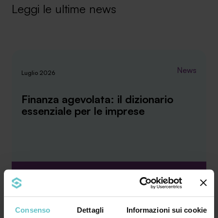
Leggi le ultime news
News
Luglio 2026
Finanza agevolata: il dizionario
essenziale per le imprese
Bando, contributo a fondo perduto, leasing,
credito d’imposta, rendicontazione… Il
linguaggio ...
Consenso
Dettagli
Informazioni sui cookie