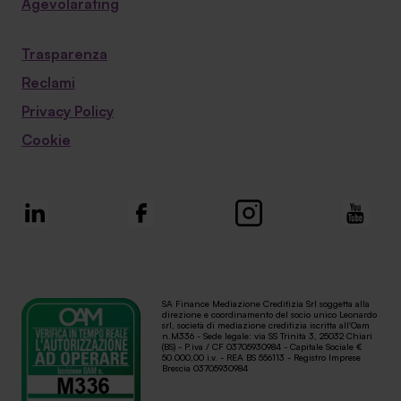
Agevolarating
Trasparenza
Reclami
Privacy Policy
Cookie
SA Finance Mediazione Creditizia Srl soggetta alla
direzione e coordinamento del socio unico Leonardo
srl, società di mediazione creditizia iscritta all'Oam
n.M336 - Sede legale: via SS Trinità 3, 25032 Chiari
(BS) - P.iva / CF 03705930984 - Capitale Sociale €
50.000,00 i.v. - REA BS 556113 - Registro Imprese
Brescia 03705930984