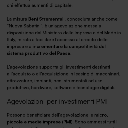
chi effettua aumenti di capitale.
Ambassador
La misura
Beni Strumentali
, conosciuta anche come
Contatti
“Nuova Sabatini”, è un’agevolazione messa a
disposizione dal Ministero delle Imprese e del Made in
Lavora con noi
Italy, mirata a facilitare l’accesso al credito delle
imprese e a
incrementare la competitività del
sistema produttivo del Paese
.
L’agevolazione supporta gli investimenti destinati
all’acquisto o all’acquisizione in leasing di macchinari,
attrezzature, impianti, beni strumentali ad uso
produttivo, hardware, software e tecnologie digitali.
+030.3540104
Agevolazioni per investimenti PMI
Possono beneficiare dell’agevolazione le
micro,
info@safinance.it
piccole e medie imprese (PMI)
. Sono ammessi tutti i