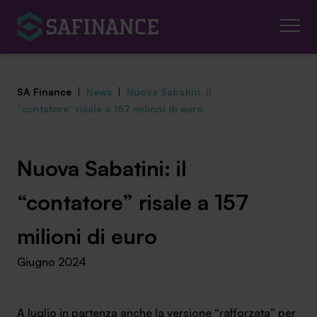
SA Finance
|
News
|
Nuova Sabatini: il
“contatore” risale a 157 milioni di euro
Mediazione Creditizia
Nuova Sabatini: il
Finanza Agevolata
“contatore” risale a 157
Centro studi
milioni di euro
Giugno 2024
News ed eventi
Chi siamo
A luglio in partenza anche la versione “rafforzata” per