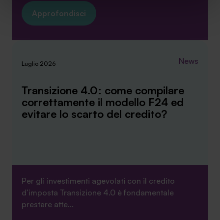
sito. Cliccando su “ACCETTA TUTTI” invece accetterai di
Approfondisci
implementare tutti i cookie. Chiudendo questo banner
verranno installati i soli cookie necessari al
funzionamento del sito. Per tutte le informazioni complete
ti invitiamo a consultare le "Informazioni sui Cookie" qui
News
Luglio 2026
sopra.
Transizione 4.0: come compilare
correttamente il modello F24 ed
evitare lo scarto del credito?
Per gli investimenti agevolati con il credito
d’imposta Transizione 4.0 è fondamentale
prestare atte...