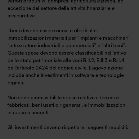
settori produttivi, compresi agricoltura e pesca, ad
eccezione del settore delle attività finanziarie e
assicurative.
I beni devono essere nuovi e riferiti alle
SA Finance Mediazione Creditizia Srl, società di mediazione creditizia iscritta
immobilizzazioni materiali per “impianti e macchinari”,
all'Oam n.M336
“attrezzature industriali e commerciali” e “altri beni”.
Queste spese devono essere classificabili nell’attivo
dello stato patrimoniale alle voci B.II.2, B.II.3 e B.II.4
dell’articolo 2424 del codice civile. L’agevolazione
include anche investimenti in software e tecnologie
digitali.
Non sono ammissibili le spese relative a terreni e
fabbricati, beni usati o rigenerati, e immobilizzazioni
in corso e acconti.
Gli investimenti devono rispettare i seguenti requisiti: