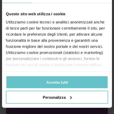
Approfondisci
Questo sito web utilizza i cookie
Utilizziamo cookie tecnici e analitici anonimizzati anche
di terze parti per far funzionare correttamente il sito, per
News
Luglio 2026
ricordare le preferenze degli Utenti. per attivare alcune
funzionalità in base alla provenienza e garantirti una
Quanto ne sai
fruizione migliore del nostro portale e dei nostri servizi.
sull’iperammortamento? Scoprilo
Utilizziamo cookie promozionali (statistici e marketing)
ora con il nostro quiz estivo
per personalizzare i contenuti e gli annunci, fornire le
funzioni dei social media e analizzare il nostro traffico.
Inoltre forniamo informazioni sul modo in cui utilizzi il
nostro sito ai nostri partner che si occupano di analisi dei
Accetta tutti
dati web, pubblicità e social media, i quali potrebbero
combinarle con altre informazioni che hai fornito loro o
Mettiti alla prova con cinque domande,
che hanno raccolto in base al tuo utilizzo dei loro servizi.
Personalizza
cominciamo! 1. L’iperammortamento consiste in
Cliccando su “PERSONALIZZA“ potrai scegliere quali
un credito d’im...
cookie potranno essere implementati ad esclusione di
quelli tecnici che sono necessari per il funzionamento del