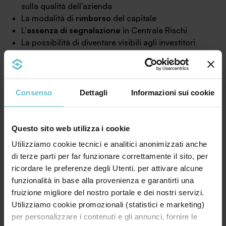
sulla qualità dell’azienda
La modalità di
rimborso
del capitale
L’
assenza di segnalazione
in Centrale Rischi
La possibilità di diventare visibili agli investitori
attraverso la quotazione in Borsa.
In conclusione, l’
emissione di minibond rappresenta
una risorsa importante
per le aziende ben strutturate,
Consenso
Dettagli
Informazioni sui cookie
in forte crescita e che desiderano
accedere a
finanziamenti significativi
diversi dalle tradizionali
fonti bancarie. È fondamentale considerare
Questo sito web utilizza i cookie
attentamente
i costi associati all’emissione di
Utilizziamo cookie tecnici e analitici anonimizzati anche
minibond
e valutare se l’opportunità di accesso ai
di terze parti per far funzionare correttamente il sito, per
capitali offerta compensi i costi sostenuti.
ricordare le preferenze degli Utenti. per attivare alcune
funzionalità in base alla provenienza e garantirti una
fruizione migliore del nostro portale e dei nostri servizi.
Utilizziamo cookie promozionali (statistici e marketing)
Riassumiamo qui le domande più frequenti relative a
per personalizzare i contenuti e gli annunci, fornire le
questo servizio: