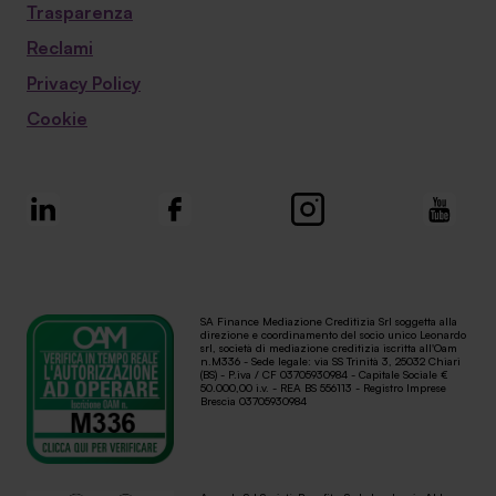
Trasparenza
Reclami
Privacy Policy
Cookie
SA Finance Mediazione Creditizia Srl soggetta alla
direzione e coordinamento del socio unico Leonardo
srl, società di mediazione creditizia iscritta all'Oam
n.M336 - Sede legale: via SS Trinità 3, 25032 Chiari
(BS) - P.iva / CF 03705930984 - Capitale Sociale €
50.000,00 i.v. - REA BS 556113 - Registro Imprese
Brescia 03705930984