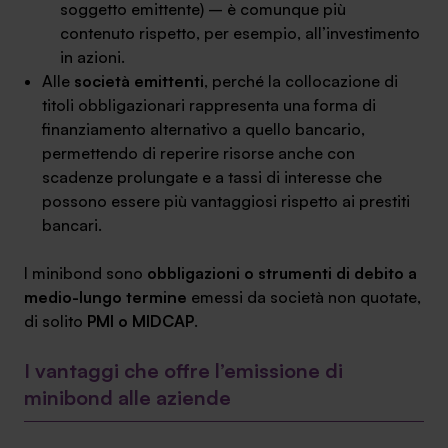
soggetto emittente) – è comunque più
contenuto rispetto, per esempio, all’investimento
in azioni.
Alle
società emittenti
, perché la collocazione di
titoli obbligazionari rappresenta una forma di
SA Finance Mediazione Creditizia Srl, società di mediazione creditizia iscritta
finanziamento alternativo a quello bancario,
all'Oam n.M336
permettendo di reperire risorse anche con
scadenze prolungate e a tassi di interesse che
possono essere più vantaggiosi rispetto ai prestiti
bancari.
I minibond sono
obbligazioni o strumenti di debito a
medio-lungo termine
emessi da società non quotate,
di solito
PMI o MIDCAP
.
I vantaggi che offre l’emissione di
minibond alle aziende