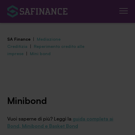
SA Finance
|
Mediazione
Creditizia
|
Reperimento credito alle
imprese
|
Mini bond
Mediazione Creditizia
Finanza Agevolata
Centro studi
Minibond
News ed eventi
Vuoi saperne di più? Leggi la
guida completa ai
Bond, Minibond e Basket Bond
Chi siamo