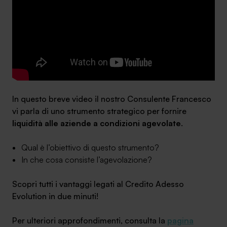
Ambassador
Contatti
Lavora con noi
In questo breve video il nostro Consulente Francesco
vi parla di uno strumento strategico per fornire
liquidità alle aziende a condizioni agevolate
.
Qual è l’obiettivo di questo strumento?
In che cosa consiste l’agevolazione?
+030.3540104
Scopri tutti i vantaggi legati al Credito Adesso
Evolution in due minuti!
info@safinance.it
Per ulteriori approfondimenti, consulta la
pagina