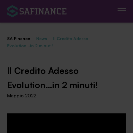
SA Finance
|
News
|
Il Credito Adesso
Evolution…in 2 minuti!
Mediazione Creditizia
Il Credito Adesso
Finanza Agevolata
Evolution…in 2 minuti!
Maggio 2022
Centro studi
News ed eventi
Chi siamo