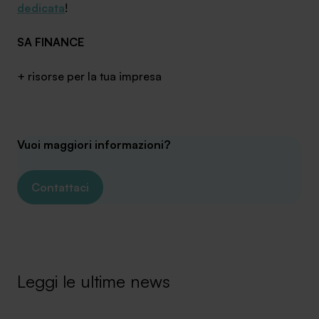
dedicata
!
SA FINANCE
+ risorse per la tua impresa
SA Finance Mediazione Creditizia Srl, società di mediazione creditizia iscritta
all'Oam n.M336
Vuoi maggiori informazioni?
Contattaci
Leggi le ultime news