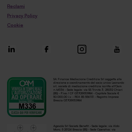
Reclami
Privacy Policy
Cookie
SA Finance Mediazione Creditizia Srl soggetta alla
direzione e coordinamento del socio unico Leonardo
srl, società di mediazione creditizia iscritta all'Oam
n.M336 - Sede legale: via SS Trinità 3, 25032 Chiari
(BS) - P.iva / CF 03705930984 - Capitale Sociale €
50.000,00 i.v. - REA BS 556113 - Registro Imprese
Brescia 03705930984
Agevola Srl Società Benefit - Sede legale: via Aldo
Moro, 5 25124 Brescia (BS) - Sede Operativa: via