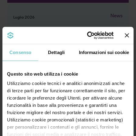
News
Luglio 2026
Quanto ne sai
sull’iperammortamento? Scoprilo
ora con il nostro quiz estivo
Consenso
Dettagli
Informazioni sui cookie
Questo sito web utilizza i cookie
Utilizziamo cookie tecnici e analitici anonimizzati anche
Mettiti alla prova con cinque domande,
di terze parti per far funzionare correttamente il sito, per
cominciamo! 1. L’iperammortamento consiste in
ricordare le preferenze degli Utenti. per attivare alcune
un credito d’im...
funzionalità in base alla provenienza e garantirti una
fruizione migliore del nostro portale e dei nostri servizi.
Utilizziamo cookie promozionali (statistici e marketing)
Approfondisci
per personalizzare i contenuti e gli annunci, fornire le
funzioni dei social media e analizzare il nostro traffico.