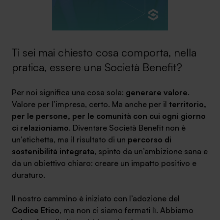
Ti sei mai chiesto cosa comporta, nella
SA Finance Mediazione Creditizia Srl, società di mediazione creditizia iscritta
pratica, essere una Società Benefit?
all'Oam n.M336
Per noi significa una cosa sola:
generare valore
.
Valore per l’impresa, certo. Ma anche per il
territorio,
per le persone, per le comunità con cui ogni giorno
ci relazioniamo
. Diventare Società Benefit non è
un’etichetta, ma il risultato di un
percorso di
sostenibilità integrata
, spinto da un’ambizione sana e
da un obiettivo chiaro: creare un impatto positivo e
duraturo.
Il nostro cammino è iniziato con l’adozione del
Codice Etico
, ma non ci siamo fermati lì. Abbiamo