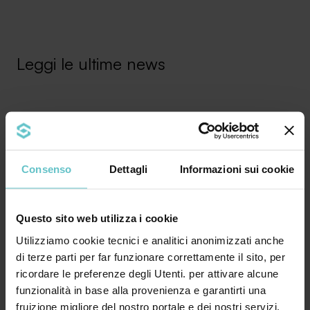
Leggi le ultime news
News
Luglio 2026
Consenso
Dettagli
Informazioni sui cookie
Finanza agevolata: il dizionario
essenziale per le imprese
Questo sito web utilizza i cookie
Utilizziamo cookie tecnici e analitici anonimizzati anche
di terze parti per far funzionare correttamente il sito, per
ricordare le preferenze degli Utenti. per attivare alcune
funzionalità in base alla provenienza e garantirti una
Bando, contributo a fondo perduto, leasing,
fruizione migliore del nostro portale e dei nostri servizi.