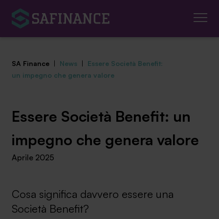
SA Finance
|
News
|
Essere Società Benefit:
un impegno che genera valore
Mediazione Creditizia
Essere Società Benefit: un
Finanza Agevolata
impegno che genera valore
Aprile 2025
Centro studi
News ed eventi
Cosa significa davvero essere una
Chi siamo
Società Benefit?