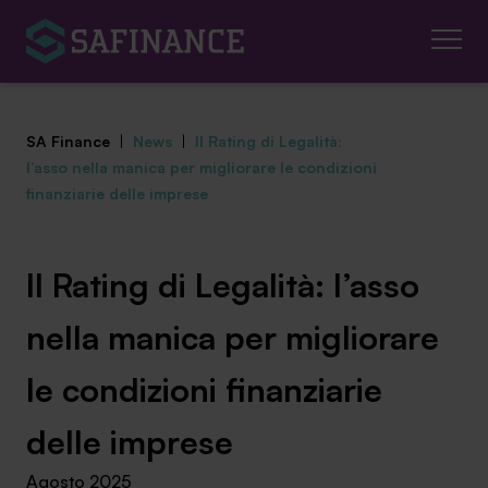
SA Finance
|
News
|
Il Rating di Legalità:
l’asso nella manica per migliorare le condizioni
finanziarie delle imprese
Mediazione Creditizia
Il Rating di Legalità: l’asso
Finanza Agevolata
nella manica per migliorare
Centro studi
le condizioni finanziarie
News ed eventi
delle imprese
Chi siamo
Agosto 2025