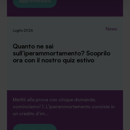
Approfondisci
sito. Cliccando su “ACCETTA TUTTI” invece accetterai di
implementare tutti i cookie. Chiudendo questo banner
verranno installati i soli cookie necessari al
funzionamento del sito. Per tutte le informazioni complete
News
Luglio 2026
ti invitiamo a consultare le "Informazioni sui Cookie" qui
sopra.
Quanto ne sai
sull’iperammortamento? Scoprilo
ora con il nostro quiz estivo
Mettiti alla prova con cinque domande,
cominciamo! 1. L’iperammortamento consiste in
un credito d’im...