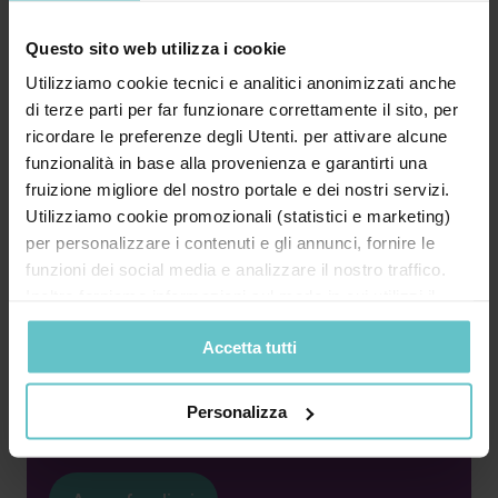
Questo sito web utilizza i cookie
Utilizziamo cookie tecnici e analitici anonimizzati anche
di terze parti per far funzionare correttamente il sito, per
News
ricordare le preferenze degli Utenti. per attivare alcune
Luglio 2026
funzionalità in base alla provenienza e garantirti una
fruizione migliore del nostro portale e dei nostri servizi.
Finanza agevolata: il dizionario
Utilizziamo cookie promozionali (statistici e marketing)
essenziale per le imprese
per personalizzare i contenuti e gli annunci, fornire le
funzioni dei social media e analizzare il nostro traffico.
Inoltre forniamo informazioni sul modo in cui utilizzi il
nostro sito ai nostri partner che si occupano di analisi dei
Accetta tutti
dati web, pubblicità e social media, i quali potrebbero
combinarle con altre informazioni che hai fornito loro o
Bando, contributo a fondo perduto, leasing,
che hanno raccolto in base al tuo utilizzo dei loro servizi.
credito d’imposta, rendicontazione… Il
Personalizza
Cliccando su “PERSONALIZZA“ potrai scegliere quali
linguaggio ...
cookie potranno essere implementati ad esclusione di
quelli tecnici che sono necessari per il funzionamento del