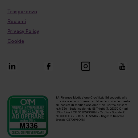
Trasparenza
Reclami
Privacy Policy
Cookie
SA Finance Mediazione Creditizia Srl soggetta alla
direzione e coordinamento del socio unico Leonardo
srl, società di mediazione creditizia iscritta all'Oam
n.M336 - Sede legale: via SS Trinità 3, 25032 Chiari
(BS) - P.iva / CF 03705930984 - Capitale Sociale €
50.000,00 i.v. - REA BS 556113 - Registro Imprese
Brescia 03705930984