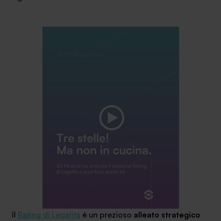
Ambassador
Contatti
Lavora con noi
+030.3540104
info@safinance.it
Il
Rating di Legalità
è un prezioso
alleato strategico