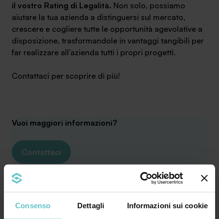
il vostro Rating di Legalità.
Non solo, possiamo
aiutare la tua azienda a distinguersi sul mercato,
crescere e cogliere tutte le opportunità agevolative a
disposizione, trasformandole in vantaggi tangibili per
far realizzare all’azienda tutti i propri progetti.
Contattaci per scoprire di più!
Vuoi maggiori informazioni?
Contattaci
Consenso
Dettagli
Informazioni sui cookie
Leggi le ultime news