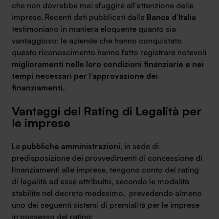
che non dovrebbe mai sfuggire all’attenzione delle
imprese. Recenti dati pubblicati dalla
Banca d’Italia
testimoniano in maniera eloquente quanto sia
vantaggioso: le aziende che hanno conquistato
questo riconoscimento hanno fatto registrare notevoli
SA Finance Mediazione Creditizia Srl, società di mediazione creditizia iscritta
miglioramenti nelle loro condizioni finanziarie e nei
all'Oam n.M336
tempi necessari per l’approvazione dei
finanziamenti.
Vantaggi del Rating di Legalità per
le imprese
Le
pubbliche amministrazioni
, in sede di
predisposizione dei provvedimenti di concessione di
finanziamenti alle imprese, tengono conto del rating
di legalità ad esse attribuito, secondo le modalità
stabilite nel decreto medesimo, prevedendo almeno
uno dei seguenti sistemi di premialità per le imprese
in possesso del rating: