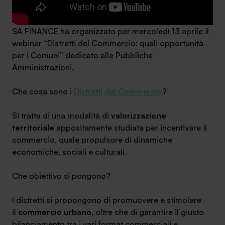
SA FINANCE ha organizzato per mercoledì 13 aprile il
webinar “Distretti del Commercio: quali opportunità
per i Comuni” dedicato alle Pubbliche
SA Finance Mediazione Creditizia Srl, società di mediazione creditizia iscritta
Amministrazioni.
all'Oam n.M336
Che cosa sono i
Distretti del Commercio
?
Si tratta di una modalità di
valorizzazione
territoriale
appositamente studiata per incentivare il
commercio, quale propulsore di dinamiche
economiche, sociali e culturali.
Che obiettivo si pongono?
I distretti si propongono di promuovere e stimolare
il
commercio urbano
, oltre che di garantire il giusto
bilanciamento tra i vari format commerciali e