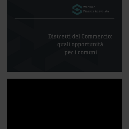
Ambassador
Contatti
Lavora con noi
+030.3540104
info@safinance.it