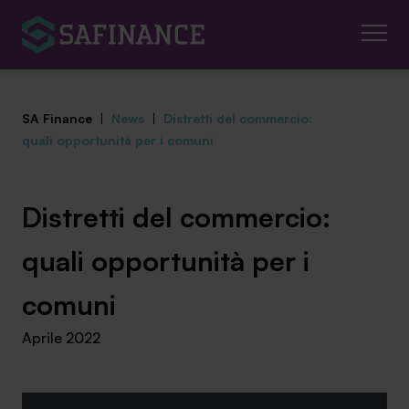
SA Finance
|
News
|
Distretti del commercio:
quali opportunità per i comuni
Mediazione Creditizia
Distretti del commercio:
Finanza Agevolata
quali opportunità per i
Centro studi
comuni
Aprile 2022
News ed eventi
Chi siamo