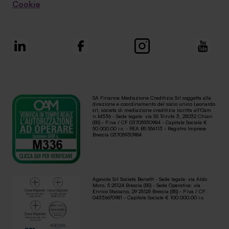
Cookie
SA Finance Mediazione Creditizia Srl soggetta alla
direzione e coordinamento del socio unico Leonardo
srl, società di mediazione creditizia iscritta all'Oam
n.M336 - Sede legale: via SS Trinità 3, 25032 Chiari
(BS) - P.iva / CF 03705930984 - Capitale Sociale €
50.000,00 i.v. - REA BS 556113 - Registro Imprese
Brescia 03705930984
Agevola Srl Società Benefit - Sede legale: via Aldo
Moro, 5 25124 Brescia (BS) - Sede Operativa: via
Enrico Stassano, 29 25125 Brescia (BS) - P.iva / CF:
04336670981 - Capitale Sociale € 100.000,00 i.v.