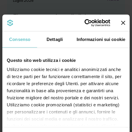
Luglio 2026
Finanza agevolata: il dizionario
essenziale per le imprese
Consenso
Dettagli
Informazioni sui cookie
Questo sito web utilizza i cookie
Bando, contributo a fondo perduto, leasing,
Utilizziamo cookie tecnici e analitici anonimizzati anche
credito d’imposta, rendicontazione… Il
di terze parti per far funzionare correttamente il sito, per
linguaggio ...
ricordare le preferenze degli Utenti. per attivare alcune
funzionalità in base alla provenienza e garantirti una
Approfondisci
fruizione migliore del nostro portale e dei nostri servizi.
Utilizziamo cookie promozionali (statistici e marketing)
per personalizzare i contenuti e gli annunci, fornire le
funzioni dei social media e analizzare il nostro traffico.
News
Inoltre forniamo informazioni sul modo in cui utilizzi il
Luglio 2026