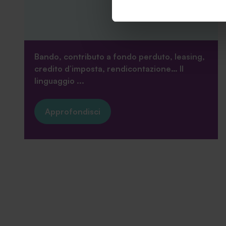
informazioni complete ti invi
Bando, contributo a fondo perduto, leasing,
credito d’imposta, rendicontazione… Il
linguaggio ...
Approfondisci