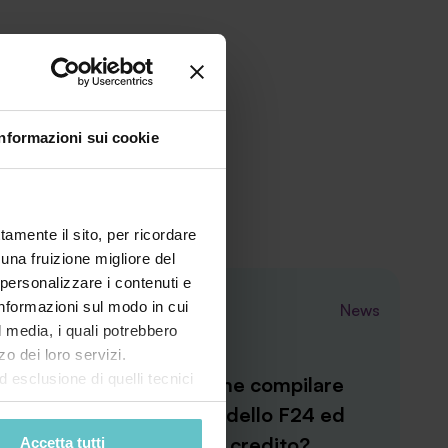
Informazioni sui cookie
tamente il sito, per ricordare
 una fruizione migliore del
 personalizzare i contenuti e
 informazioni sul modo in cui
News
Luglio 2026
al media, i quali potrebbero
o dei loro servizi.
esclusione di quelli tecnici
Transizione 4.0: come compilare
terai di implementare tutti i
correttamente il modello F24 ed
l sito. Per tutte le
evitare lo scarto del credito?
Accetta tutti