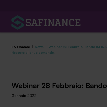
SA Finance
|
News
|
Webinar 28 Febbraio: Bando ISI INAI
risposte alle tue domande.
Mediazione Creditizia
Webinar 28 Febbraio: Bando I
Finanza Agevolata
Gennaio 2022
Centro studi