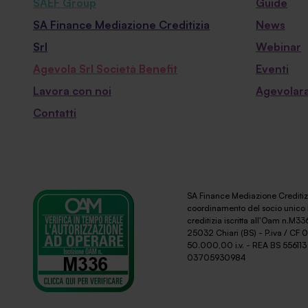
SAEF Group
Guide
SA Finance Mediazione Creditizia
News
Srl
Webinar
Agevola Srl Società Benefit
Eventi
Lavora con noi
Agevolara
Contatti
SA Finance Mediazione Creditizi
coordinamento del socio unico 
creditizia iscritta all'Oam n.M336
25032 Chiari (BS) - P.iva / CF
50.000,00 i.v. - REA BS 556113 
03705930984