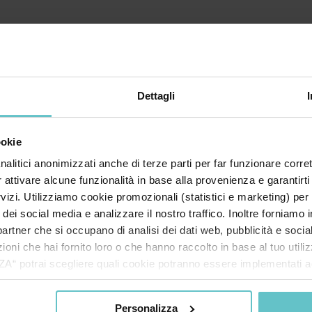
Dettagli
ookie
nalitici anonimizzati anche di terze parti per far funzionare corret
r attivare alcune funzionalità in base alla provenienza e garantirti
rvizi. Utilizziamo cookie promozionali (statistici e marketing) per
i dei social media e analizzare il nostro traffico. Inoltre forniamo
News
Luglio 2026
ri partner che si occupano di analisi dei dati web, pubblicità e soci
oni che hai fornito loro o che hanno raccolto in base al tuo utilizz
potrai scegliere quali cookie potranno essere implementati ad 
Quanto ne sai
nzionamento del sito. Cliccando su “ACCETTA TUTTI” invece accet
sull’iperammortamento? Scoprilo
er verranno installati i soli cookie necessari al funzionamento de
ora con il nostro quiz estivo
Personalizza