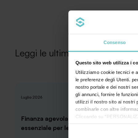
Consenso
Leggi le ultime news
Questo sito web utilizza i c
Utilizziamo cookie tecnici e a
le preferenze degli Utenti. pe
nostro portale e dei nostri se
gli annunci, fornire le funzion
News
Luglio 2026
utilizzi il nostro sito ai nost
combinarle con altre informazi
Cliccando su “PERSONALIZZA“ 
Finanza agevolata: il dizionario
che sono necessari per il fu
essenziale per le imprese
cookie. Chiudendo questo bann