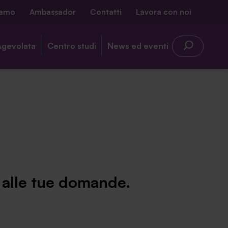
iamo
Ambassador
Contatti
Lavora con noi
Agevolata
Centro studi
News ed eventi
e alle tue domande.