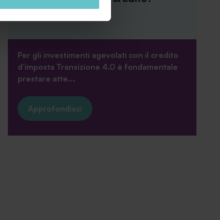
Per gli investimenti agevolati con il credito
d’imposta Transizione 4.0 è fondamentale
prestare atte...
Approfondisci