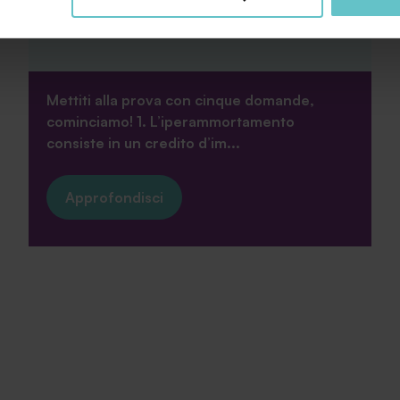
tiamo a consultare le "Informazioni sui Cookie" qui sopra.
Mettiti alla prova con cinque domande,
cominciamo! 1. L’iperammortamento
consiste in un credito d’im...
Approfondisci