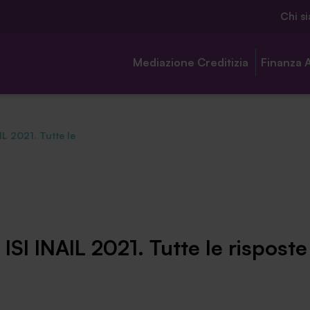
Chi s
Mediazione Creditizia
Finanza 
L 2021. Tutte le
Chi siamo
Ambassador
SI INAIL 2021. Tutte le rispost
Contatti
Lavora con noi