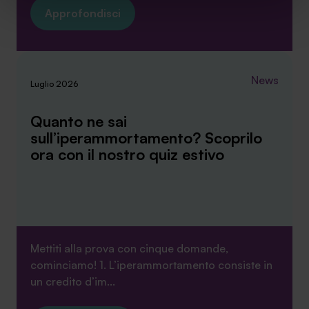
Approfondisci
sito. Cliccando su “ACCETTA TUTTI” invece accetterai di
implementare tutti i cookie. Chiudendo questo banner
verranno installati i soli cookie necessari al
funzionamento del sito. Per tutte le informazioni complete
News
ti invitiamo a consultare le "Informazioni sui Cookie" qui
Luglio 2026
sopra.
Quanto ne sai
sull’iperammortamento? Scoprilo
ora con il nostro quiz estivo
Mettiti alla prova con cinque domande,
cominciamo! 1. L’iperammortamento consiste in
un credito d’im...