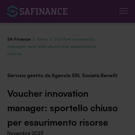
SA Finance
|
News
|
Voucher innovation
manager: sportello chiuso per esaurimento
risorse
Mediazione Creditizia
Servizio gestito da Agevola SRL Società Benefit
Finanza Agevolata
Voucher innovation
Centro studi
manager: sportello chiuso
News ed eventi
per esaurimento risorse
Chi siamo
Novembre 2023