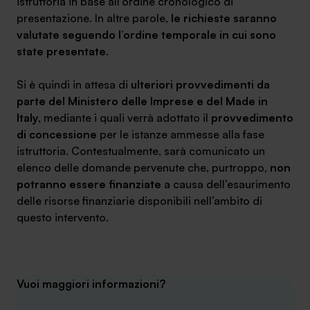
istruttoria in base all’ordine cronologico di
presentazione. In altre parole,
le richieste saranno
valutate seguendo l’ordine temporale in cui sono
state presentate
.
SA Finance Mediazione Creditizia Srl, società di mediazione creditizia iscritta
Si è quindi in attesa di
ulteriori provvedimenti da
all'Oam n.M336
parte del Ministero delle Imprese e del Made in
Italy
, mediante i quali verrà adottato il
provvedimento
di concessione
per le istanze ammesse alla fase
istruttoria. Contestualmente, sarà comunicato un
elenco delle domande pervenute che, purtroppo,
non
potranno essere finanziate
a causa dell’esaurimento
delle risorse finanziarie disponibili nell’ambito di
questo intervento.
Vuoi maggiori informazioni?