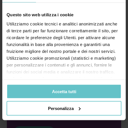
Leggi le ultime news
Questo sito web utilizza i cookie
Utilizziamo cookie tecnici e analitici anonimizzati anche
di terze parti per far funzionare correttamente il sito, per
ricordare le preferenze degli Utenti. per attivare alcune
News
Luglio 2026
funzionalità in base alla provenienza e garantirti una
fruizione migliore del nostro portale e dei nostri servizi.
Finanza agevolata: il dizionario
Utilizziamo cookie promozionali (statistici e marketing)
essenziale per le imprese
per personalizzare i contenuti e gli annunci, fornire le
funzioni dei social media e analizzare il nostro traffico.
Inoltre forniamo informazioni sul modo in cui utilizzi il
nostro sito ai nostri partner che si occupano di analisi dei
Accetta tutti
dati web, pubblicità e social media, i quali potrebbero
combinarle con altre informazioni che hai fornito loro o
Bando, contributo a fondo perduto, leasing,
che hanno raccolto in base al tuo utilizzo dei loro servizi.
Personalizza
credito d’imposta, rendicontazione… Il
Cliccando su “PERSONALIZZA“ potrai scegliere quali
linguaggio ...
cookie potranno essere implementati ad esclusione di
quelli tecnici che sono necessari per il funzionamento del