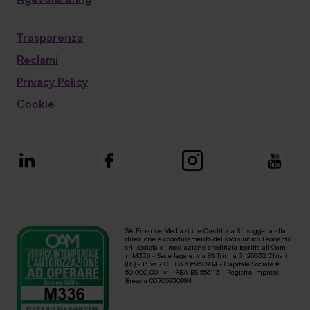
Trasparenza
Reclami
Privacy Policy
Cookie
SA Finance Mediazione Creditizia Srl soggetta alla
direzione e coordinamento del socio unico Leonardo
srl, società di mediazione creditizia iscritta all'Oam
n.M336 - Sede legale: via SS Trinità 3, 25032 Chiari
(BS) - P.iva / CF 03705930984 - Capitale Sociale €
50.000,00 i.v. - REA BS 556113 - Registro Imprese
Brescia 03705930984