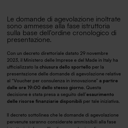
Ambassador
Le domande di agevolazione inoltrate
Contatti
sono ammesse alla fase istruttoria
sulla base dell’ordine cronologico di
Lavora con noi
presentazione.
Con un decreto direttoriale datato 29 novembre
2023, il Ministero delle Imprese e del Made in Italy ha
ufficializzato la
chiusura dello sportello
per la
presentazione delle domande di agevolazione relative
al “Voucher per consulenza in innovazione”
a partire
dalle ore 19:00 dello stesso giorno
. Questa
decisione è stata presa a seguito dell’
esaurimento
+030.3540104
delle risorse finanziarie disponibili
per tale iniziativa.
Il decreto sottolinea che le domande di agevolazione
info@safinance.it
pervenute saranno considerate ammissibili alla fase