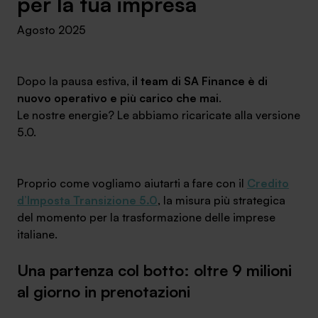
per la tua impresa
Ambassador
Agosto 2025
Contatti
Dopo la pausa estiva,
il team di SA Finance è di
Lavora con noi
nuovo operativo e più carico che mai
.
Le nostre energie? Le abbiamo ricaricate alla versione
5.0.
Proprio come vogliamo aiutarti a fare con il
Credito
d’Imposta Transizione 5.0
, la misura più strategica
del momento per la trasformazione delle imprese
italiane.
+030.3540104
Una partenza col botto: oltre 9 milioni
al giorno in prenotazioni
info@safinance.it