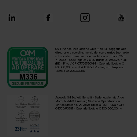
SA Finance Mediazione Creditizia Srl soggetta alla
direzione e coordinamento del socio unico Leonardo
srl, società di mediazione creditizia iscritta all'Oam
n.M336 - Sede legale: via SS Trinità 3, 25032 Chiari
(BS) - P.iva / CF 03705930984 - Capitale Sociale €
50.000,00 i.v. - REA BS 556113 - Registro Imprese
Brescia 03705930984
Agevola Srl Società Benefit - Sede legale: via Aldo
Moro, 5 25124 Brescia (BS) - Sede Operativa: via
Enrico Stassano, 29 25125 Brescia (BS) - P.iva / CF:
04336670981 - Capitale Sociale € 100.000,00 i.v.