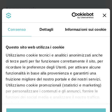
Il tuo messaggio
Consenso
Dettagli
Informazioni sui cookie
Questo sito web utilizza i cookie
Utilizziamo cookie tecnici e analitici anonimizzati anche
di terze parti per far funzionare correttamente il sito, per
ricordare le preferenze degli Utenti. per attivare alcune
* Acconsento al trattamento dei miei dati
funzionalità in base alla provenienza e garantirti una
personali secondo quanto specificato nell'
fruizione migliore del nostro portale e dei nostri servizi.
informativa
Utilizziamo cookie promozionali (statistici e marketing)
per personalizzare i contenuti e gli annunci, fornire le
funzioni dei social media e analizzare il nostro traffico.
Desidero inoltre ricevere la Newsletter di
Inoltre forniamo informazioni sul modo in cui utilizzi il
Agevola Srl sulla finanza agevolata e acconsento
nostro sito ai nostri partner che si occupano di analisi dei
al trattamento secondo quanto specificato