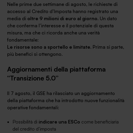
Nelle prime due settimane di agosto, le richieste di
accesso al Credito d’Imposta hanno registrato una
media di
oltre 9 milioni di euro al giorno
. Un dato
che conferma l’interesse e il potenziale di questa
misura, ma che ci ricorda anche una verità
SA Finance Mediazione Creditizia Srl, società di mediazione creditizia iscritta
fondamentale:
all'Oam n.M336
Le risorse sono a sportello e limitate
. Prima si parte,
più benefici si ottengono.
Aggiornamenti della piattaforma
“Transizione 5.0”
Il 7 agosto, il GSE ha rilasciato un aggiornamento
della piattaforma che ha introdotto nuove funzionalità
operative fondamentali:
Possibilità di
indicare una ESCo
come beneficiaria
del credito d’imposta