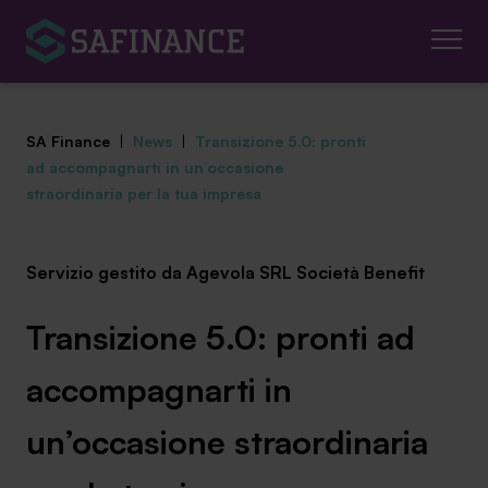
SA Finance
|
News
|
Transizione 5.0: pronti
ad accompagnarti in un’occasione
straordinaria per la tua impresa
Mediazione Creditizia
Servizio gestito da Agevola SRL Società Benefit
Finanza Agevolata
Transizione 5.0: pronti ad
Centro studi
accompagnarti in
News ed eventi
un’occasione straordinaria
Chi siamo