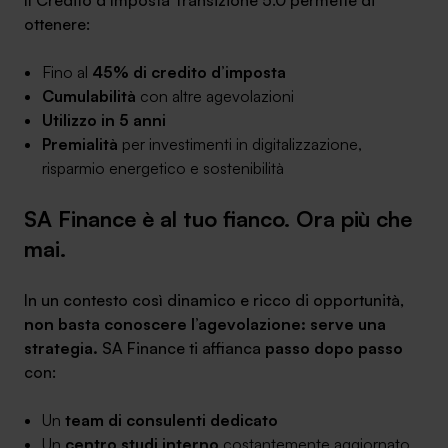
Il Credito d’Imposta Transizione 5.0 permette di
ottenere:
Fino al
45% di credito d’imposta
Cumulabilità
con altre agevolazioni
Utilizzo in 5 anni
Premialità
per investimenti in digitalizzazione,
risparmio energetico e sostenibilità
SA Finance è al tuo fianco. Ora più che
mai.
In un contesto così dinamico e ricco di opportunità,
non basta conoscere l’agevolazione: serve una
strategia.
SA Finance ti affianca
passo dopo passo
con:
Un
team di consulenti dedicato
Un
centro studi interno
costantemente aggiornato