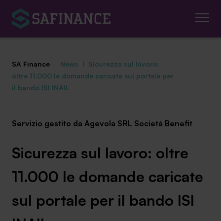
SA Finance
|
News
|
Sicurezza sul lavoro:
oltre 11.000 le domande caricate sul portale per
il bando ISI INAIL
Mediazione Creditizia
Servizio gestito da Agevola SRL Società Benefit
Finanza Agevolata
Sicurezza sul lavoro: oltre
Centro studi
11.000 le domande caricate
News ed eventi
sul portale per il bando ISI
Chi siamo