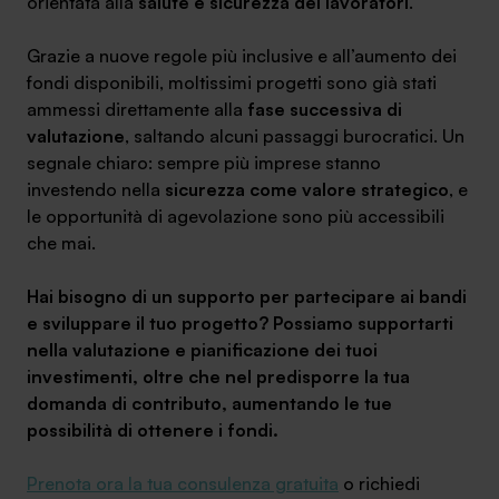
orientata alla
salute e sicurezza dei lavoratori
.
Grazie a nuove regole più inclusive e all’aumento dei
fondi disponibili, moltissimi progetti sono già stati
ammessi direttamente alla
fase successiva di
SA Finance Mediazione Creditizia Srl, società di mediazione creditizia iscritta
valutazione
, saltando alcuni passaggi burocratici. Un
all'Oam n.M336
segnale chiaro: sempre più imprese stanno
investendo nella
sicurezza come valore strategico
, e
le opportunità di agevolazione sono più accessibili
che mai.
Hai bisogno di un supporto per partecipare ai bandi
e sviluppare il tuo progetto? Possiamo supportarti
nella valutazione e pianificazione dei tuoi
investimenti, oltre che nel predisporre la tua
domanda di contributo, aumentando le tue
possibilità di ottenere i fondi.
Prenota ora la tua consulenza gratuita
o richiedi