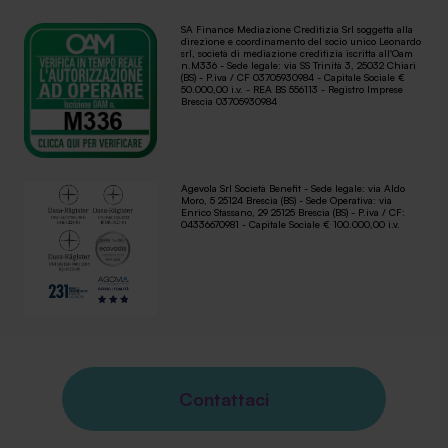
SA Finance Mediazione Creditizia Srl soggetta alla
direzione e coordinamento del socio unico Leonardo
srl, società di mediazione creditizia iscritta all'Oam
n.M336 - Sede legale: via SS Trinità 3, 25032 Chiari
(BS) - P.iva / CF 03705930984 - Capitale Sociale €
50.000,00 i.v. - REA BS 556113 - Registro Imprese
Brescia 03705930984
Agevola Srl Società Benefit - Sede legale: via Aldo
Moro, 5 25124 Brescia (BS) - Sede Operativa: via
Enrico Stassano, 29 25125 Brescia (BS) - P.iva / CF:
04336670981 - Capitale Sociale € 100.000,00 i.v.
Contattaci