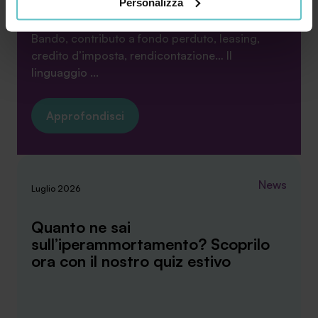
Personalizza
Cliccando su “PERSONALIZZA“ potrai scegliere quali
cookie potranno essere implementati ad esclusione di
Bando, contributo a fondo perduto, leasing,
quelli tecnici che sono necessari per il funzionamento del
credito d’imposta, rendicontazione… Il
sito. Cliccando su “ACCETTA TUTTI” invece accetterai di
linguaggio ...
implementare tutti i cookie. Chiudendo questo banner
verranno installati i soli cookie necessari al
Approfondisci
funzionamento del sito. Per tutte le informazioni complete
ti invitiamo a consultare le "Informazioni sui Cookie" qui
sopra.
News
Luglio 2026
Quanto ne sai
sull’iperammortamento? Scoprilo
ora con il nostro quiz estivo