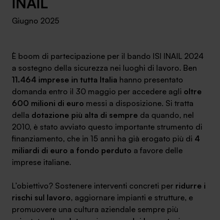
INAIL
Ambassador
Giugno 2025
Contatti
È boom di partecipazione per il bando ISI INAIL 2024
Lavora con noi
a sostegno della sicurezza nei luoghi di lavoro. Ben
11.464 imprese in tutta Italia
hanno presentato
domanda entro il 30 maggio per accedere agli
oltre
600 milioni di euro
messi a disposizione. Si tratta
della
dotazione più alta di sempre
da quando, nel
2010, è stato avviato questo importante strumento di
finanziamento, che in 15 anni ha già erogato più di
4
miliardi di euro a fondo perduto
a favore delle
imprese italiane.
+030.3540104
L’obiettivo? Sostenere interventi concreti per
ridurre i
rischi sul lavoro
, aggiornare impianti e strutture, e
info@safinance.it
promuovere una cultura aziendale sempre più