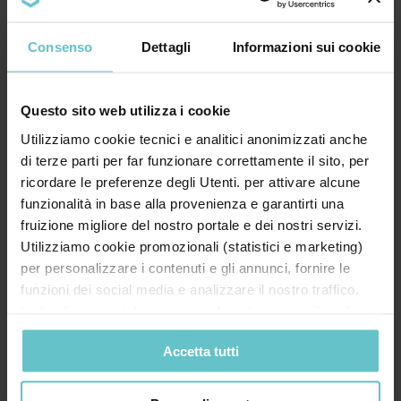
Consenso
Dettagli
Informazioni sui cookie
Questo sito web utilizza i cookie
Leggi le ultime news
Utilizziamo cookie tecnici e analitici anonimizzati anche
di terze parti per far funzionare correttamente il sito, per
ricordare le preferenze degli Utenti. per attivare alcune
funzionalità in base alla provenienza e garantirti una
fruizione migliore del nostro portale e dei nostri servizi.
Utilizziamo cookie promozionali (statistici e marketing)
News
Luglio 2026
per personalizzare i contenuti e gli annunci, fornire le
funzioni dei social media e analizzare il nostro traffico.
Finanza agevolata: il dizionario
Inoltre forniamo informazioni sul modo in cui utilizzi il
essenziale per le imprese
nostro sito ai nostri partner che si occupano di analisi dei
Accetta tutti
dati web, pubblicità e social media, i quali potrebbero
combinarle con altre informazioni che hai fornito loro o
che hanno raccolto in base al tuo utilizzo dei loro servizi.