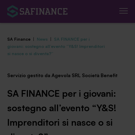
SA Finance
|
News
|
SA FINANCE per i
giovani: sostegno all’evento “Y&S! Imprenditori
si nasce o si diventa?”
Mediazione Creditizia
Servizio gestito da Agevola SRL Società Benefit
Finanza Agevolata
SA FINANCE per i giovani:
Centro studi
sostegno all’evento “Y&S!
News ed eventi
Imprenditori si nasce o si
Chi siamo