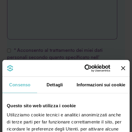
* Acconsento al trattamento dei miei dati
personali secondo quanto specificato nell'
informativa
Consenso
Dettagli
Informazioni sui cookie
Desidero inoltre ricevere la Newsletter di
Agevola Srl sulla finanza agevolata e acconsento
al trattamento secondo quanto specificato
Questo sito web utilizza i cookie
nell'
Informativa privacy
Utilizziamo cookie tecnici e analitici anonimizzati anche
di terze parti per far funzionare correttamente il sito, per
ricordare le preferenze degli Utenti. per attivare alcune