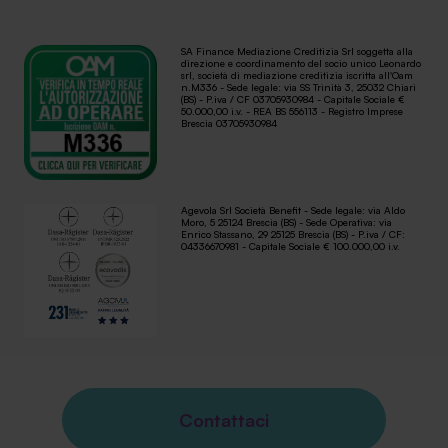
SA Finance Mediazione Creditizia Srl soggetta alla
direzione e coordinamento del socio unico Leonardo
srl, società di mediazione creditizia iscritta all'Oam
n.M336 - Sede legale: via SS Trinità 3, 25032 Chiari
(BS) - P.iva / CF 03705930984 - Capitale Sociale €
50.000,00 i.v. - REA BS 556113 - Registro Imprese
Brescia 03705930984
Agevola Srl Società Benefit - Sede legale: via Aldo
Moro, 5 25124 Brescia (BS) - Sede Operativa: via
Enrico Stassano, 29 25125 Brescia (BS) - P.iva / CF:
04336670981 - Capitale Sociale € 100.000,00 i.v.
Contattaci