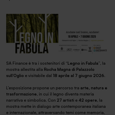
Ambassador
Contatti
Lavora con noi
SA Finance è tra i sostenitori di
“Legno in Fabula”
, la
mostra allestita alla
Rocha Magna di Palazzolo
sull’Oglio
e visitabile dal
18 aprile al 7 giugno 2026
.
L’esposizione propone un percorso tra
arte, natura e
+030.3540104
trasformazione
, in cui il legno diventa materia
narrativa e simbolica. Con
27 artisti
e
42 opere
, la
mostra mette in dialogo arte contemporanea italiana
info@safinance.it
e internazionale, attraversando temi come memoria,