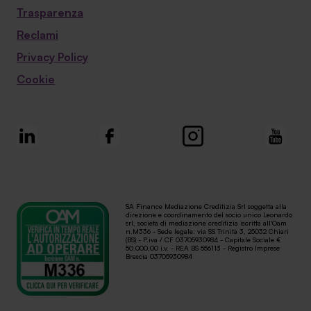
Trasparenza
Reclami
Privacy Policy
Cookie
SA Finance Mediazione Creditizia Srl soggetta alla
direzione e coordinamento del socio unico Leonardo
srl, società di mediazione creditizia iscritta all'Oam
n.M336 - Sede legale: via SS Trinità 3, 25032 Chiari
(BS) - P.iva / CF 03705930984 - Capitale Sociale €
50.000,00 i.v. - REA BS 556113 - Registro Imprese
Brescia 03705930984