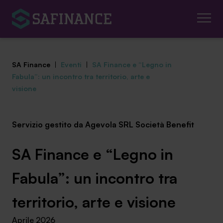
SA Finance
|
Eventi
|
SA Finance e “Legno in
Fabula”: un incontro tra territorio, arte e
visione
Mediazione Creditizia
Servizio gestito da Agevola SRL Società Benefit
Finanza Agevolata
SA Finance e “Legno in
Centro studi
Fabula”: un incontro tra
News ed eventi
territorio, arte e visione
Chi siamo
Aprile 2026