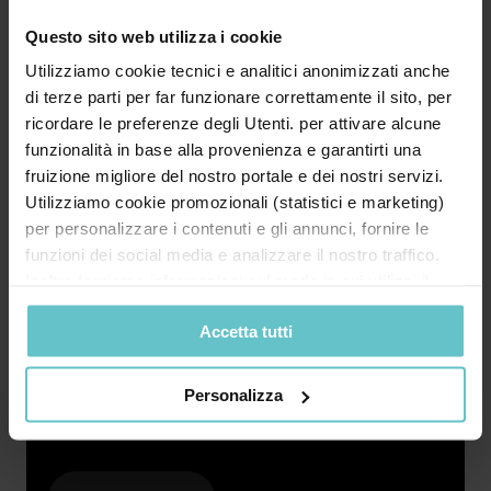
Questo sito web utilizza i cookie
Utilizziamo cookie tecnici e analitici anonimizzati anche
di terze parti per far funzionare correttamente il sito, per
ricordare le preferenze degli Utenti. per attivare alcune
Eventi
Marzo 2026
funzionalità in base alla provenienza e garantirti una
fruizione migliore del nostro portale e dei nostri servizi.
Anche nel 2026 al fianco di
Utilizziamo cookie promozionali (statistici e marketing)
Rinascimento Culturale
per personalizzare i contenuti e gli annunci, fornire le
funzioni dei social media e analizzare il nostro traffico.
Inoltre forniamo informazioni sul modo in cui utilizzi il
nostro sito ai nostri partner che si occupano di analisi dei
Accetta tutti
dati web, pubblicità e social media, i quali potrebbero
combinarle con altre informazioni che hai fornito loro o
Anche per il 2026 SA Finance rinnova la propria
che hanno raccolto in base al tuo utilizzo dei loro servizi.
Personalizza
vicinanza a Rinascimento Culturale, una realtà
Cliccando su “PERSONALIZZA“ potrai scegliere quali
che n...
cookie potranno essere implementati ad esclusione di
quelli tecnici che sono necessari per il funzionamento del