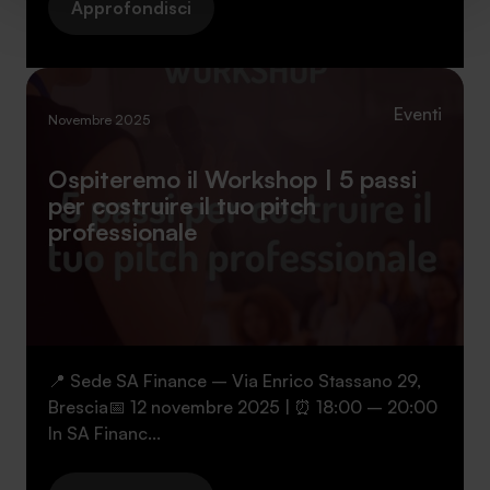
sito. Cliccando su “ACCETTA TUTTI” invece accetterai di
Approfondisci
implementare tutti i cookie. Chiudendo questo banner
verranno installati i soli cookie necessari al
funzionamento del sito. Per tutte le informazioni complete
ti invitiamo a consultare le "Informazioni sui Cookie" qui
Eventi
Novembre 2025
sopra.
Ospiteremo il Workshop | 5 passi
per costruire il tuo pitch
professionale
📍 Sede SA Finance – Via Enrico Stassano 29,
Brescia📅 12 novembre 2025 | ⏰ 18:00 – 20:00
In SA Financ...