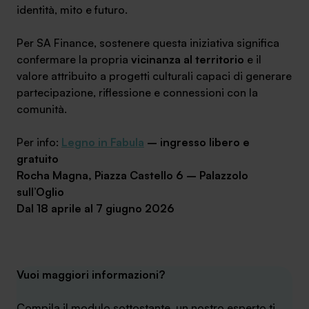
identità, mito e futuro.
Per SA Finance, sostenere questa iniziativa significa
confermare la propria
vicinanza al territorio
e il
valore attribuito a progetti culturali capaci di generare
SA Finance Mediazione Creditizia Srl, società di mediazione creditizia iscritta
partecipazione, riflessione e connessioni con la
all'Oam n.M336
comunità.
Per info:
Legno in Fabula
– ingresso libero e
gratuito
Rocha Magna, Piazza Castello 6 – Palazzolo
sull’Oglio
Dal 18 aprile al 7 giugno 2026
Vuoi maggiori informazioni?
Compila il modulo sottostante, un nostro esperto ti