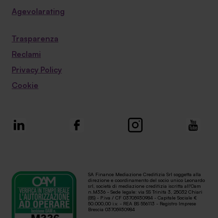
Agevolarating
Trasparenza
Reclami
Privacy Policy
Cookie
SA Finance Mediazione Creditizia Srl soggetta alla
direzione e coordinamento del socio unico Leonardo
srl, società di mediazione creditizia iscritta all'Oam
n.M336 - Sede legale: via SS Trinità 3, 25032 Chiari
(BS) - P.iva / CF 03705930984 - Capitale Sociale €
50.000,00 i.v. - REA BS 556113 - Registro Imprese
Brescia 03705930984