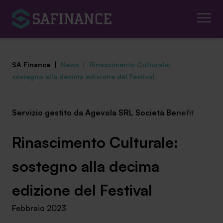
SA Finance
|
News
|
Rinascimento Culturale:
sostegno alla decima edizione del Festival
Servizio gestito da Agevola SRL Società Benefit
Mediazione Creditizia
Finanza Agevolata
Rinascimento Culturale:
Centro studi
sostegno alla decima
News ed eventi
edizione del Festival
Febbraio 2023
Chi siamo