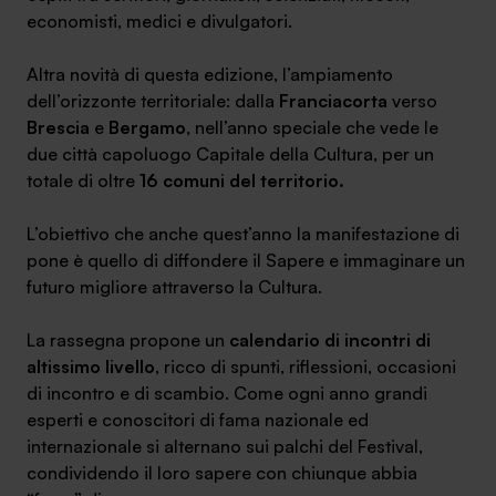
economisti, medici e divulgatori.
Altra novità di questa edizione, l’ampiamento
dell’orizzonte territoriale: dalla
Franciacorta
verso
Brescia
e
Bergamo
, nell’anno speciale che vede le
SA Finance Mediazione Creditizia Srl, società di mediazione creditizia iscritta
due città capoluogo Capitale della Cultura, per un
all'Oam n.M336
totale di oltre
16 comuni del territorio.
L’obiettivo che anche quest’anno la manifestazione di
pone è quello di diffondere il Sapere e immaginare un
futuro migliore attraverso la Cultura.
La rassegna propone un
calendario di incontri di
altissimo livello
, ricco di spunti, riflessioni, occasioni
di incontro e di scambio. Come ogni anno grandi
esperti e conoscitori di fama nazionale ed
internazionale si alternano sui palchi del Festival,
condividendo il loro sapere con chiunque abbia