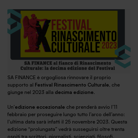
Ambassador
Contatti
Lavora con noi
SA FINANCE è orgogliosa rinnovare il proprio
supporto al
Festival Rinascimento Culturale
, che
giunge nel 2023 alla
decima edizione
.
+030.3540104
Un’
edizione eccezionale
che prenderà avvio l’11
febbraio per proseguire lungo tutto l’arco dell’anno:
l’ultima data sarà infatti il 25 novembre 2023. Questa
info@safinance.it
edizione “prolungata” vedrà susseguirsi oltre trenta
ospiti tra scrittori, giornalisti, scienziati, filosofi,