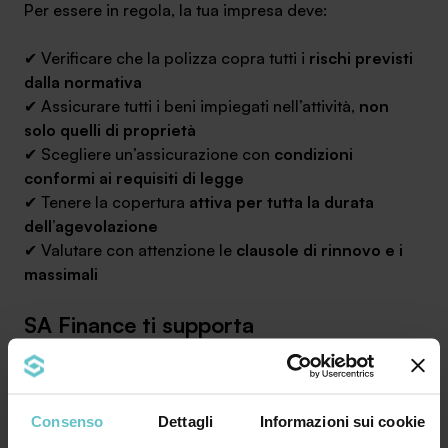
Per essere in regola, la tua impresa deve:
✔ Verificare che la polizza copra tutti i
rischi previsti
dalla normativa
✔ Assicurare tutti i beni impiegati nell’attività,
non
solo quelli di proprietà
✔ Scegliere un’assicurazione con
condizioni
conformi ai requisiti di legge
✔ Tenere la copertura
attiva per tutta la durata
dell’agevolazione
✔ Valutare con attenzione le
clausole di rinnovo e i
massimali
SA Finance ti supporta
nell’adeguamento alla polizza
catastrofale obbligatoria
Consenso
Dettagli
Informazioni sui cookie
Senza la polizza catastrofale, le aziende non potranno