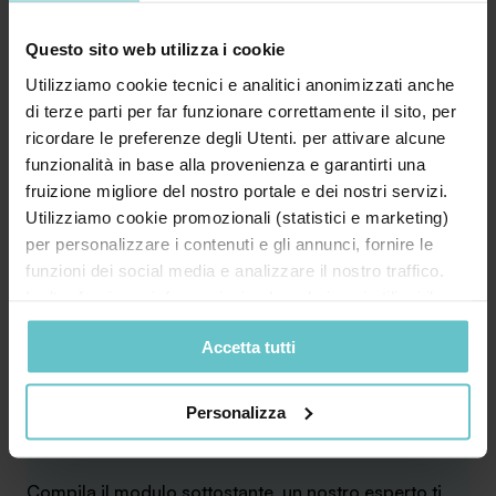
accedere a
importanti strumenti di finanziamento e
sviluppo
, dai contratti di sviluppo alle misure per
Questo sito web utilizza i cookie
start-up e progetti di ricerca.
Utilizziamo cookie tecnici e analitici anonimizzati anche
di terze parti per far funzionare correttamente il sito, per
SA Finance
supporta le imprese nel
verificare
ricordare le preferenze degli Utenti. per attivare alcune
l’adempimento dell’obbligo assicurativo
e nel
funzionalità in base alla provenienza e garantirti una
pianificare le strategie più efficaci per mantenere
fruizione migliore del nostro portale e dei nostri servizi.
l’accesso ai contributi e non perdere opportunità di
Utilizziamo cookie promozionali (statistici e marketing)
crescita.
per personalizzare i contenuti e gli annunci, fornire le
funzioni dei social media e analizzare il nostro traffico.
👉
Hai dubbi sulla tua posizione o sulle scadenze?
Inoltre forniamo informazioni sul modo in cui utilizzi il
Contattaci
: analizziamo insieme la tua situazione e ti
nostro sito ai nostri partner che si occupano di analisi dei
aiutiamo a non perdere le agevolazioni disponibili.
Accetta tutti
dati web, pubblicità e social media, i quali potrebbero
combinarle con altre informazioni che hai fornito loro o
che hanno raccolto in base al tuo utilizzo dei loro servizi.
Personalizza
Cliccando su “PERSONALIZZA“ potrai scegliere quali
Vuoi maggiori informazioni?
cookie potranno essere implementati ad esclusione di
quelli tecnici che sono necessari per il funzionamento del
Compila il modulo sottostante, un nostro esperto ti