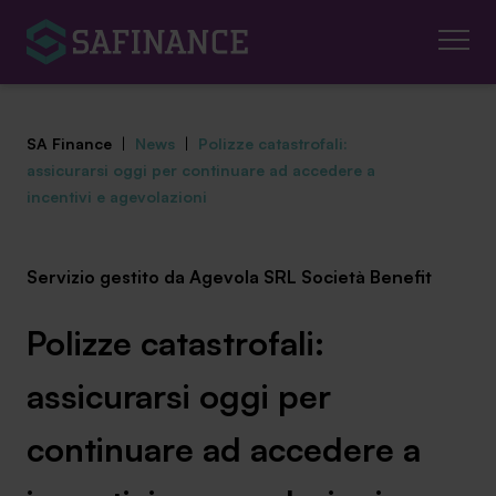
SA Finance
|
News
|
Polizze catastrofali:
assicurarsi oggi per continuare ad accedere a
incentivi e agevolazioni
Mediazione Creditizia
Servizio gestito da Agevola SRL Società Benefit
Finanza Agevolata
Polizze catastrofali:
Centro studi
assicurarsi oggi per
News ed eventi
continuare ad accedere a
Chi siamo