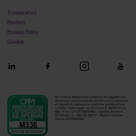
Trasparenza
Reclami
Privacy Policy
Cookie
SA Finance Mediazione Creditizia Srl soggetta alla
direzione e coordinamento del socio unico Leonardo
srl, società di mediazione creditizia iscritta all'Oam
n.M336 - Sede legale: via SS Trinità 3, 25032 Chiari
(BS) - P.iva / CF 03705930984 - Capitale Sociale €
50.000,00 i.v. - REA BS 556113 - Registro Imprese
Brescia 03705930984