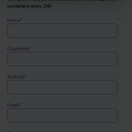
sito. Cliccando su “ACCETTA TUTTI” invece accetterai di
contatterà entro 24h
implementare tutti i cookie. Chiudendo questo banner
verranno installati i soli cookie necessari al
Nome*
funzionamento del sito. Per tutte le informazioni complete
ti invitiamo a consultare le "Informazioni sui Cookie" qui
sopra.
Cognome*
Azienda*
Email*