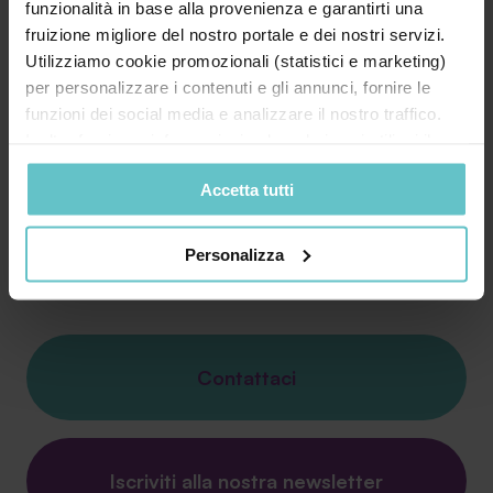
funzionalità in base alla provenienza e garantirti una
fruizione migliore del nostro portale e dei nostri servizi.
Utilizziamo cookie promozionali (statistici e marketing)
In questo nuovo episodio il nostro Centro Studi
per personalizzare i contenuti e gli annunci, fornire le
ha scelto di approfondire per voi il tema della
funzioni dei social media e analizzare il nostro traffico.
cumu...
Inoltre forniamo informazioni sul modo in cui utilizzi il
nostro sito ai nostri partner che si occupano di analisi dei
Accetta tutti
Approfondisci
dati web, pubblicità e social media, i quali potrebbero
combinarle con altre informazioni che hai fornito loro o
che hanno raccolto in base al tuo utilizzo dei loro servizi.
Personalizza
Cliccando su “PERSONALIZZA“ potrai scegliere quali
cookie potranno essere implementati ad esclusione di
quelli tecnici che sono necessari per il funzionamento del
sito. Cliccando su “ACCETTA TUTTI” invece accetterai di
Contattaci
implementare tutti i cookie. Chiudendo questo banner
verranno installati i soli cookie necessari al
funzionamento del sito. Per tutte le informazioni complete
ti invitiamo a consultare le "Informazioni sui Cookie" qui
Iscriviti alla nostra newsletter
sopra.