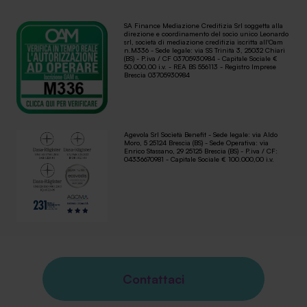
SA Finance Mediazione Creditizia Srl soggetta alla
direzione e coordinamento del socio unico Leonardo
srl, società di mediazione creditizia iscritta all'Oam
n.M336 - Sede legale: via SS Trinità 3, 25032 Chiari
(BS) - P.iva / CF 03705930984 - Capitale Sociale €
50.000,00 i.v. - REA BS 556113 - Registro Imprese
Brescia 03705930984
Agevola Srl Società Benefit - Sede legale: via Aldo
Moro, 5 25124 Brescia (BS) - Sede Operativa: via
Enrico Stassano, 29 25125 Brescia (BS) - P.iva / CF:
04336670981 - Capitale Sociale € 100.000,00 i.v.
Contattaci