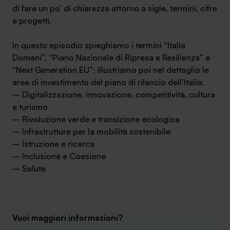
di fare un po’ di chiarezza attorno a sigle, termini, cifre
e progetti.
In questo episodio spieghiamo i termini “Italia
Domani”, “Piano Nazionale di Ripresa e Resilienza” e
SA Finance Mediazione Creditizia Srl, società di mediazione creditizia iscritta
“Next Generation EU”; illustriamo poi nel dettaglio le
all'Oam n.M336
aree di investimento del piano di rilancio dell’Italia:
– Digitalizzazione, innovazione, competitività, cultura
e turismo
– Rivoluzione verde e transizione ecologica
– Infrastrutture per la mobilità sostenibile
– Istruzione e ricerca
– Inclusione e Coesione
– Salute
Vuoi maggiori informazioni?