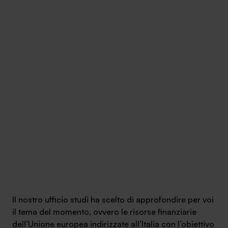
Ambassador
Contatti
Lavora con noi
+030.3540104
Il nostro ufficio studi ha scelto di approfondire per voi
il tema del momento, ovvero le risorse finanziarie
info@safinance.it
dell’Unione europea indirizzate all’Italia con l’obiettivo