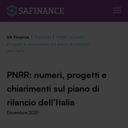
SA Finance
|
Podcast
|
PNRR: numeri,
progetti e chiarimenti sul piano di rilancio
dell’Italia
Mediazione Creditizia
PNRR: numeri, progetti e
Finanza Agevolata
chiarimenti sul piano di
Centro studi
rilancio dell’Italia
News ed eventi
Dicembre 2021
Chi siamo