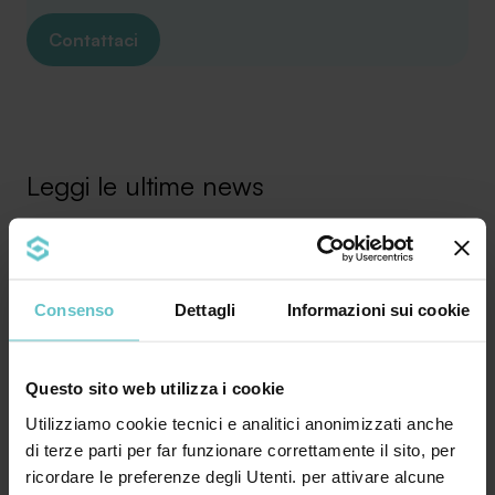
Contattaci
Leggi le ultime news
Consenso
Dettagli
Informazioni sui cookie
News
Podcast
Febbraio 2022
PNRR: quando e come si può
Questo sito web utilizza i cookie
cumulare con altre agevolazioni
Utilizziamo cookie tecnici e analitici anonimizzati anche
di terze parti per far funzionare correttamente il sito, per
ricordare le preferenze degli Utenti. per attivare alcune