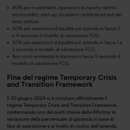
80% per investimenti, operazioni di importo ridotto,
microcredito, start-up, incubatori certificati ed enti del
terzo settore.
60% per operazioni di liquidità per aziende in fascia 3
SA Finance Mediazione Creditizia Srl, società di mediazione creditizia iscritta
e 4 secondo il modello di valutazione FCG.
all'Oam n.M336
55% per operazioni di liquidità per aziende in fascia 1 e
2 secondo il modello di valutazione FCG.
Non sono ammissibili le imprese in fascia 5 secondo il
modello di valutazione FCG.
Fine del regime Temporary Crisis
and Transition Framework
Il 30 giugno 2024 si è concluso ufficialmente il
regime Temporary Crisis and Transition Framework,
confermando uno dei punti chiave della Riforma: la
variazione della percentuale di garanzia in base al
tipo di operazione e al livello di rischio dell’azienda.