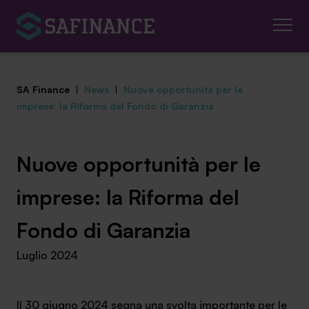
SA Finance
|
News
|
Nuove opportunità per le
imprese: la Riforma del Fondo di Garanzia
Mediazione Creditizia
Nuove opportunità per le
Finanza Agevolata
imprese: la Riforma del
Centro studi
Fondo di Garanzia
Luglio 2024
News ed eventi
Chi siamo
Il 30 giugno 2024 segna una svolta importante per le