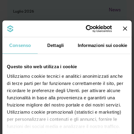
News
Luglio 2026
Finanza agevolata: il dizionario
essenziale per le imprese
Consenso
Dettagli
Informazioni sui cookie
Questo sito web utilizza i cookie
Bando, contributo a fondo perduto, leasing,
Utilizziamo cookie tecnici e analitici anonimizzati anche
credito d’imposta, rendicontazione… Il
di terze parti per far funzionare correttamente il sito, per
linguaggio ...
ricordare le preferenze degli Utenti. per attivare alcune
funzionalità in base alla provenienza e garantirti una
fruizione migliore del nostro portale e dei nostri servizi.
Approfondisci
Utilizziamo cookie promozionali (statistici e marketing)
per personalizzare i contenuti e gli annunci, fornire le
funzioni dei social media e analizzare il nostro traffico.
Inoltre forniamo informazioni sul modo in cui utilizzi il