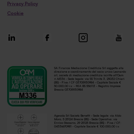
Privacy Policy
Cookie
SA Finance Mediazione Creditizia Srl soggetta alla
direzione e coordinamento del socio unico Leonardo
srl, società di mediazione creditizia iscritta all'Oam
n.M336 - Sede legale: via SS Trinità 3, 25032 Chiari
(BS) - P.iva / CF 03705930984 - Capitale Sociale €
50.000,00 i.v. - REA BS 556113 - Registro Imprese
Brescia 03705930984
Agevola Srl Società Benefit - Sede legale: via Aldo
Moro, 5 25124 Brescia (BS) - Sede Operativa: via
Enrico Stassano, 29 25125 Brescia (BS) - P.iva / CF:
04336670981 - Capitale Sociale € 100.000,00 i.v.