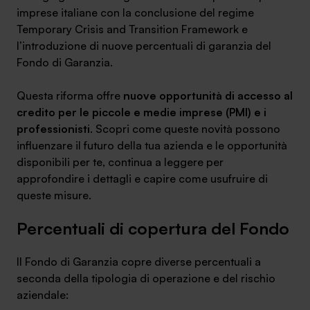
imprese italiane con la conclusione del regime
Ambassador
Temporary Crisis and Transition Framework e
l’introduzione di nuove percentuali di garanzia del
Contatti
Fondo di Garanzia.
Lavora con noi
Questa riforma offre
nuove opportunità di accesso al
credito per le piccole e medie imprese (PMI) e i
professionisti
. Scopri come queste novità possono
influenzare il futuro della tua azienda e le opportunità
disponibili per te, continua a leggere per
approfondire i dettagli e capire come usufruire di
queste misure.
Percentuali di copertura del Fondo
+030.3540104
Il Fondo di Garanzia copre diverse percentuali a
seconda della tipologia di operazione e del rischio
info@safinance.it
aziendale: