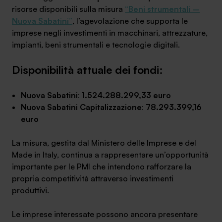
risorse disponibili sulla misura
“Beni strumentali –
Ambassador
Nuova Sabatini”
, l’agevolazione che supporta le
imprese negli investimenti in macchinari, attrezzature,
Contatti
impianti, beni strumentali e tecnologie digitali.
Lavora con noi
Disponibilità attuale dei fondi:
Nuova Sabatini
:
1.524.288.299,33 euro
Nuova Sabatini Capitalizzazione
:
78.293.399,16
euro
La misura, gestita dal Ministero delle Imprese e del
Made in Italy, continua a rappresentare un’opportunità
importante per le PMI che intendono rafforzare la
+030.3540104
propria competitività attraverso investimenti
produttivi.
info@safinance.it
Le imprese interessate possono ancora presentare