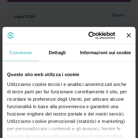
News
Luglio 2026
Quanto ne sai
sull’iperammortamento? Scoprilo
ora con il nostro quiz estivo
Consenso
Dettagli
Informazioni sui cookie
Questo sito web utilizza i cookie
Utilizziamo cookie tecnici e analitici anonimizzati anche
Mettiti alla prova con cinque domande,
di terze parti per far funzionare correttamente il sito, per
cominciamo! 1. L’iperammortamento consiste in
ricordare le preferenze degli Utenti. per attivare alcune
un credito d’im...
funzionalità in base alla provenienza e garantirti una
fruizione migliore del nostro portale e dei nostri servizi.
Utilizziamo cookie promozionali (statistici e marketing)
Approfondisci
per personalizzare i contenuti e gli annunci, fornire le
funzioni dei social media e analizzare il nostro traffico.