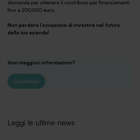
domanda per ottenere il contributo per finanziamenti
fino a 200.000 euro.
Non perdere l’occasione di investire nel futuro
della tua azienda!
SA Finance Mediazione Creditizia Srl, società di mediazione creditizia iscritta
all'Oam n.M336
Vuoi maggiori informazioni?
Contattaci
Leggi le ultime news