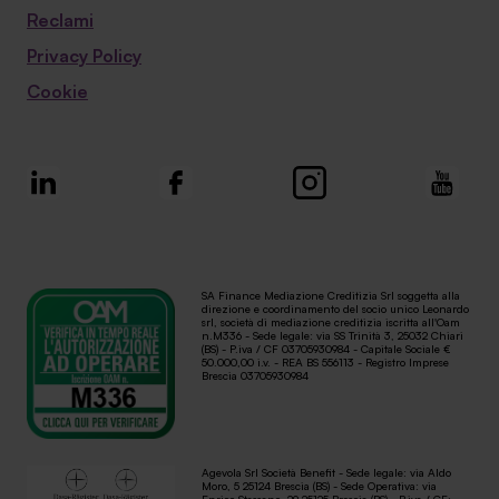
Reclami
Privacy Policy
Cookie
SA Finance Mediazione Creditizia Srl soggetta alla
direzione e coordinamento del socio unico Leonardo
srl, società di mediazione creditizia iscritta all'Oam
n.M336 - Sede legale: via SS Trinità 3, 25032 Chiari
(BS) - P.iva / CF 03705930984 - Capitale Sociale €
50.000,00 i.v. - REA BS 556113 - Registro Imprese
Brescia 03705930984
Agevola Srl Società Benefit - Sede legale: via Aldo
Moro, 5 25124 Brescia (BS) - Sede Operativa: via