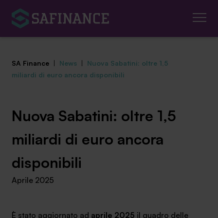
SA Finance
|
News
|
Nuova Sabatini: oltre 1,5
miliardi di euro ancora disponibili
Mediazione Creditizia
Nuova Sabatini: oltre 1,5
Finanza Agevolata
miliardi di euro ancora
Centro studi
disponibili
Aprile 2025
News ed eventi
Chi siamo
È stato aggiornato ad
aprile 2025
il quadro delle