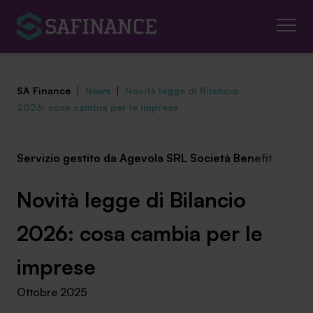
SA Finance
|
News
|
Novità legge di Bilancio
2026: cosa cambia per le imprese
Servizio gestito da Agevola SRL Società Benefit
Mediazione Creditizia
Finanza Agevolata
Novità legge di Bilancio
Centro studi
2026: cosa cambia per le
News ed eventi
imprese
Ottobre 2025
Chi siamo