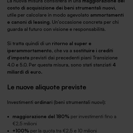
La nuova misura consisterà in una
maggiorazione del
costo di acquisizione dei beni strumentali nuovi
,
utile per calcolare in modo agevolato
ammortamenti
e canoni di leasing
. Un’occasione concreta per chi
guarda al futuro con visione e responsabilità.
SA Finance Mediazione Creditizia Srl, società di mediazione creditizia iscritta
all'Oam n.M336
Si tratta quindi di un
ritorno al super e
iperammortamento
, che va a
sostituire i crediti
d’imposta
previsti dai precedenti piani Transizione
4.0 e 5.0. Per questa misura, sono stati stanziati
4
miliardi di euro.
Le nuove aliquote previste
Investimenti
ordinari
(beni strumentali nuovi):
maggiorazione del 180%
per investimenti fino a
€2,5 milioni
+100%
per la quota tra €2,5 e 10 milioni