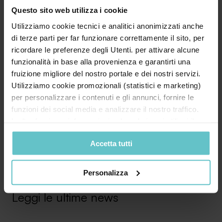
Questo sito web utilizza i cookie
Utilizziamo cookie tecnici e analitici anonimizzati anche
Desidero inoltre ricevere la Newsletter di
di terze parti per far funzionare correttamente il sito, per
Agevola Srl sulla finanza agevolata e acconsento
ricordare le preferenze degli Utenti. per attivare alcune
al trattamento secondo quanto specificato
funzionalità in base alla provenienza e garantirti una
nell'
Informativa privacy
fruizione migliore del nostro portale e dei nostri servizi.
Utilizziamo cookie promozionali (statistici e marketing)
per personalizzare i contenuti e gli annunci, fornire le
funzioni dei social media e analizzare il nostro traffico.
Inoltre forniamo informazioni sul modo in cui utilizzi il
nostro sito ai nostri partner che si occupano di analisi dei
Accetta tutti
dati web, pubblicità e social media, i quali potrebbero
combinarle con altre informazioni che hai fornito loro o
che hanno raccolto in base al tuo utilizzo dei loro servizi.
Personalizza
Cliccando su “PERSONALIZZA“ potrai scegliere quali
cookie potranno essere implementati ad esclusione di
Leggi le ultime news
quelli tecnici che sono necessari per il funzionamento del
sito. Cliccando su “ACCETTA TUTTI” invece accetterai di