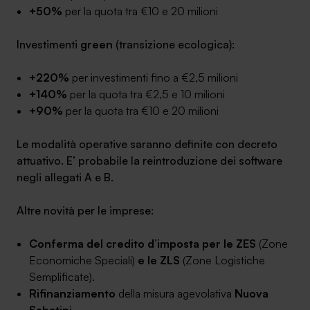
+50%
per la quota tra €10 e 20 milioni
Investimenti
green
(transizione ecologica):
+220%
per investimenti fino a €2,5 milioni
+140%
per la quota tra €2,5 e 10 milioni
+90%
per la quota tra €10 e 20 milioni
Le modalità operative saranno definite con decreto
attuativo. E’ probabile la reintroduzione dei software
negli allegati A e B.
Altre novità per le imprese:
Conferma del credito d’imposta per le ZES
(Zone
Economiche Speciali)
e le ZLS
(Zone Logistiche
Semplificate).
Rifinanziamento
della misura agevolativa
Nuova