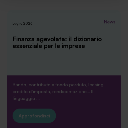
implementare tutti i cookie. Chiudendo questo banner
verranno installati i soli cookie necessari al
funzionamento del sito. Per tutte le informazioni complete
News
Luglio 2026
ti invitiamo a consultare le "Informazioni sui Cookie" qui
sopra.
Finanza agevolata: il dizionario
essenziale per le imprese
Bando, contributo a fondo perduto, leasing,
credito d’imposta, rendicontazione… Il
linguaggio ...
Approfondisci