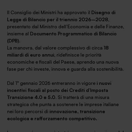
Ambassador
Il Consiglio dei Ministri ha approvato il
Disegno di
Legge di Bilancio per il triennio 2026–2028
,
Contatti
presentato dal Ministro dell’Economia e delle Finanze,
insieme al
Documento Programmatico di Bilancio
Lavora con noi
(DPB)
.
La manovra, dal valore complessivo di circa
18
miliardi di euro annui
, ridefinisce le priorità
economiche e fiscali del Paese, aprendo una nuova
fase per chi investe, innova e guarda alla sostenibilità.
Dal 1° gennaio 2026 entreranno in vigore
i nuovi
incentivi fiscali al posto dei Crediti d’Imposta
Transizione 4.0 e 5.0
. Si tratterà di una misura
+030.3540104
strategica che punta a sostenere le imprese italiane
nei loro percorsi di
innovazione, transizione
ecologica e rafforzamento competitivo.
info@safinance.it