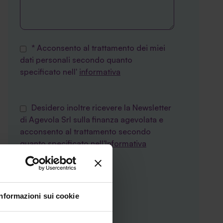
* Acconsento al trattamento dei miei
dati personali secondo quanto
specificato nell'
informativa
Desidero inoltre ricevere la Newsletter
di Agevola Srl sulla finanza agevolata e
acconsento al trattamento secondo
quanto specificato nell'
Informativa
privacy
Informazioni sui cookie