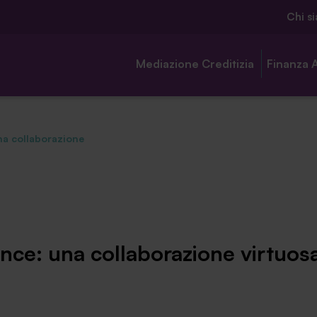
Chi s
Mediazione Creditizia
Finanza 
na collaborazione
Chi siamo
Ambassador
nce: una collaborazione virtuos
Contatti
Lavora con noi