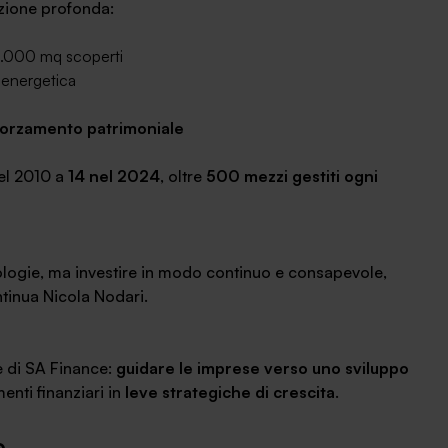
azione profonda:
2.000 mq scoperti
 energetica
forzamento patrimoniale
nel 2010 a
14 nel 2024
, oltre
500 mezzi gestiti ogni
ologie, ma investire in modo continuo e consapevole,
inua Nicola Nodari.
e di SA Finance:
guidare le imprese verso uno sviluppo
enti finanziari in
leve strategiche di crescita
.
e