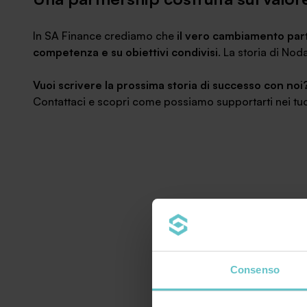
In SA Finance crediamo che
il vero cambiamento parta
competenza e su obiettivi condivisi
. La storia di Nod
Vuoi scrivere la prossima storia di successo con noi
Contattaci e scopri come possiamo supportarti nei tuoi
Consenso