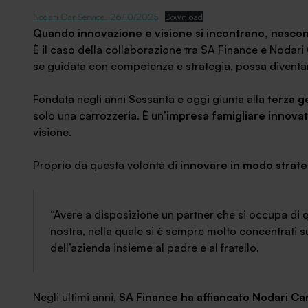
News ed eventi
Nodari Car Service. 26/10/2025
Download
Quando innovazione e visione si incontrano, nascon
È il caso della collaborazione tra SA Finance e Nodari
se guidata con competenza e strategia, possa diventar
Fondata negli anni Sessanta e oggi giunta alla
terza g
solo una carrozzeria. È un’
impresa famigliare innovat
visione.
Proprio da questa volontà di
innovare in modo strate
“Avere a disposizione un partner che si occupa di q
nostra, nella quale si è sempre molto concentrati su
dell’azienda insieme al padre e al fratello.
Negli ultimi anni,
SA Finance ha affiancato Nodari Ca