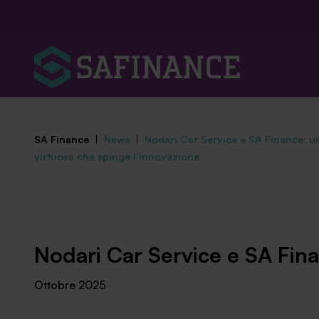
SA Finance
|
News
|
Nodari Car Service e SA Finance: u
virtuosa che spinge l’innovazione
Mediazione Creditizia
Nodari Car Service e SA Fina
Finanza Agevolata
Ottobre 2025
Centro studi