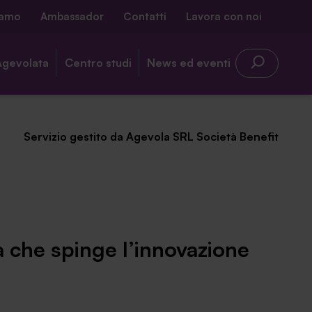
iamo
Ambassador
Contatti
Lavora con noi
Agevolata
Centro studi
News ed eventi
Servizio gestito da Agevola SRL Società Benefit
a che spinge l’innovazione