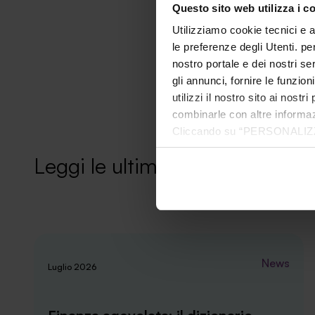
Questo sito web utilizza i c
Utilizziamo cookie tecnici e a
le preferenze degli Utenti. pe
nostro portale e dei nostri se
gli annunci, fornire le funzion
utilizzi il nostro sito ai nost
combinarle con altre informazi
Cliccando su “PERSONALIZZA“ 
che sono necessari per il fu
Leggi le ultime news
cookie. Chiudendo questo bann
informazioni complete ti invi
News
Luglio 2026