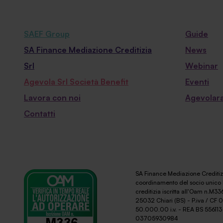
SAEF Group
Guide
SA Finance Mediazione Creditizia
News
Srl
Webinar
Agevola Srl Società Benefit
Eventi
Lavora con noi
Agevolara
Contatti
SA Finance Mediazione Creditizi
coordinamento del socio unico 
creditizia iscritta all'Oam n.M336
25032 Chiari (BS) - P.iva / CF
50.000,00 i.v. - REA BS 556113 
03705930984