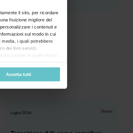
tamente il sito, per ricordare
 una fruizione migliore del
 personalizzare i contenuti e
 informazioni sul modo in cui
al media, i quali potrebbero
o dei loro servizi.
esclusione di quelli tecnici
terai di implementare tutti i
l sito. Per tutte le
Accetta tutti
News
Luglio 2026