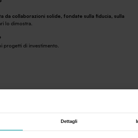
 da collaborazioni solide, fondate sulla fiducia, sulla
ari lo dimostra.
?
 progetti di investimento.
Dettagli