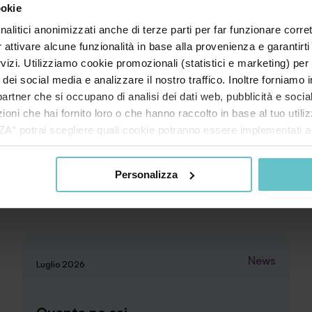
ookie
nalitici anonimizzati anche di terze parti per far funzionare corret
r attivare alcune funzionalità in base alla provenienza e garantirti
rvizi. Utilizziamo cookie promozionali (statistici e marketing) per
i dei social media e analizzare il nostro traffico. Inoltre forniamo
ri partner che si occupano di analisi dei dati web, pubblicità e soci
oni che hai fornito loro o che hanno raccolto in base al tuo utilizz
potrai scegliere quali cookie potranno essere implementati ad 
nzionamento del sito. Cliccando su “ACCETTA TUTTI” invece accet
er verranno installati i soli cookie necessari al funzionamento de
Personalizza
tiamo a consultare le "Informazioni sui Cookie" qui sopra.
News
Luglio 2026