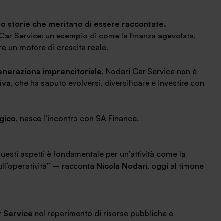
o storie che meritano di essere raccontate.
 Car Service: un esempio di come la finanza agevolata,
e un motore di crescita reale.
enerazione imprenditoriale
, Nodari Car Service non è
iva
, che ha saputo evolversi, diversificare e investire con
gico
, nasce l’incontro con SA Finance.
uesti aspetti è fondamentale per un’attività come la
ll’operatività”
– racconta
Nicola Nodari
, oggi al timone
r Service
nel reperimento di risorse pubbliche e