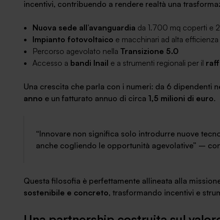
incentivi, contribuendo a rendere realtà una trasform
Nuova sede all’avanguardia
da 1.700 mq coperti e 
Impianto fotovoltaico
e macchinari ad alta efficienza
Percorso agevolato nella
Transizione 5.0
Accesso a
bandi Inail
e a strumenti regionali per il
raf
Una crescita che parla con i numeri: da 6 dipendenti 
anno
e un fatturato annuo di circa
1,5 milioni di euro
.
“Innovare non significa solo introdurre nuove tecn
anche cogliendo le opportunità agevolative”
– cont
Questa filosofia è perfettamente allineata alla mission
sostenibile e concreto
, trasformando incentivi e strum
Una partnership costruita sul valor