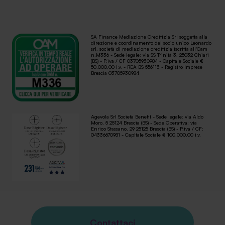
SA Finance Mediazione Creditizia Srl soggetta alla
direzione e coordinamento del socio unico Leonardo
srl, società di mediazione creditizia iscritta all'Oam
n.M336 - Sede legale: via SS Trinità 3, 25032 Chiari
(BS) - P.iva / CF 03705930984 - Capitale Sociale €
50.000,00 i.v. - REA BS 556113 - Registro Imprese
Brescia 03705930984
Agevola Srl Società Benefit - Sede legale: via Aldo
Moro, 5 25124 Brescia (BS) - Sede Operativa: via
Enrico Stassano, 29 25125 Brescia (BS) - P.iva / CF:
04336670981 - Capitale Sociale € 100.000,00 i.v.
Contattaci