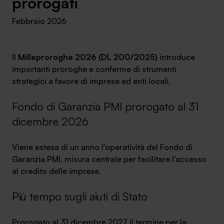
prorogati
Ambassador
Febbraio 2026
Contatti
Il
Milleproroghe 2026 (DL 200/2025)
introduce
Lavora con noi
importanti proroghe e conferme di strumenti
strategici a favore di imprese ed enti locali.
Fondo di Garanzia PMI prorogato al 31
dicembre 2026
Viene estesa di un anno l’operatività del Fondo di
Garanzia PMI, misura centrale per facilitare l’accesso
al credito delle imprese.
+030.3540104
Più tempo sugli aiuti di Stato
info@safinance.it
Prorogato al 31 dicembre 2027 il termine per la