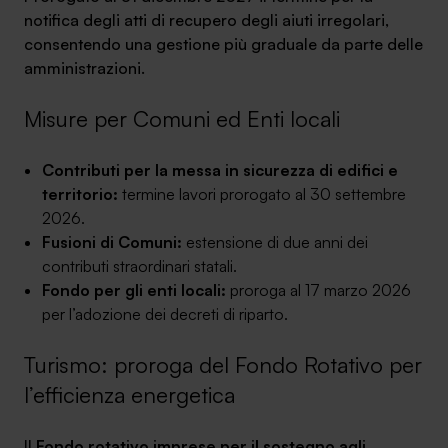
notifica degli atti di recupero degli aiuti irregolari,
consentendo una gestione più graduale da parte delle
amministrazioni.
Misure per Comuni ed Enti locali
SA Finance Mediazione Creditizia Srl, società di mediazione creditizia iscritta
all'Oam n.M336
Contributi per la messa in sicurezza di edifici e
territorio:
termine lavori prorogato al 30 settembre
2026.
Fusioni di Comuni:
estensione di due anni dei
contributi straordinari statali.
Fondo per gli enti locali:
proroga al 17 marzo 2026
per l’adozione dei decreti di riparto.
Turismo: proroga del Fondo Rotativo per
l’efficienza energetica
Il
Fondo rotativo imprese per il sostegno agli