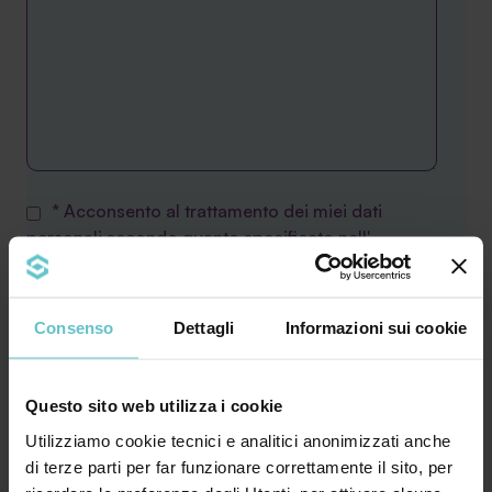
* Acconsento al trattamento dei miei dati
personali secondo quanto specificato nell'
informativa
Consenso
Dettagli
Informazioni sui cookie
Desidero inoltre ricevere la Newsletter di
Agevola Srl sulla finanza agevolata e acconsento
al trattamento secondo quanto specificato
Questo sito web utilizza i cookie
nell'
Informativa privacy
Utilizziamo cookie tecnici e analitici anonimizzati anche
di terze parti per far funzionare correttamente il sito, per