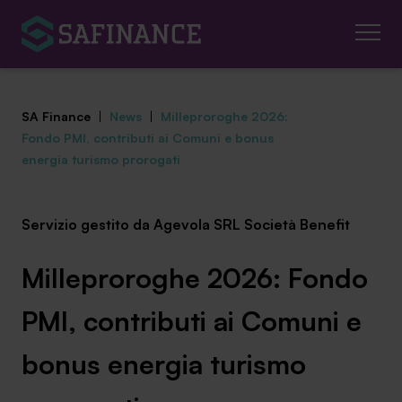
SA Finance
|
News
|
Milleproroghe 2026:
Fondo PMI, contributi ai Comuni e bonus
energia turismo prorogati
Mediazione Creditizia
Servizio gestito da Agevola SRL Società Benefit
Finanza Agevolata
Milleproroghe 2026: Fondo
Centro studi
PMI, contributi ai Comuni e
News ed eventi
bonus energia turismo
Chi siamo