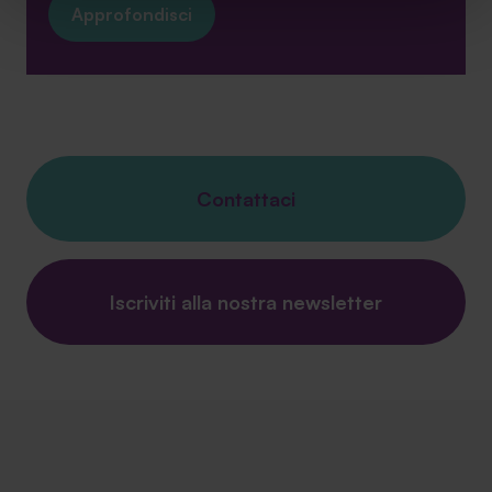
Approfondisci
sito. Cliccando su “ACCETTA TUTTI” invece accetterai di
implementare tutti i cookie. Chiudendo questo banner
verranno installati i soli cookie necessari al
funzionamento del sito. Per tutte le informazioni complete
ti invitiamo a consultare le "Informazioni sui Cookie" qui
sopra.
Contattaci
Iscriviti alla nostra newsletter