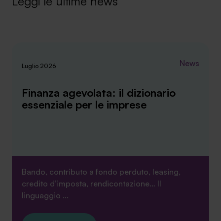
Leggi le ultime news
SA Finance Mediazione Creditizia Srl, società di mediazione creditizia iscritta
News
Luglio 2026
all'Oam n.M336
Finanza agevolata: il dizionario
essenziale per le imprese
Bando, contributo a fondo perduto, leasing,
credito d’imposta, rendicontazione… Il
linguaggio ...