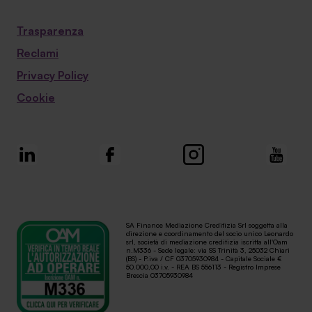
Trasparenza
Reclami
Privacy Policy
Cookie
SA Finance Mediazione Creditizia Srl soggetta alla
direzione e coordinamento del socio unico Leonardo
srl, società di mediazione creditizia iscritta all'Oam
n.M336 - Sede legale: via SS Trinità 3, 25032 Chiari
(BS) - P.iva / CF 03705930984 - Capitale Sociale €
50.000,00 i.v. - REA BS 556113 - Registro Imprese
Brescia 03705930984