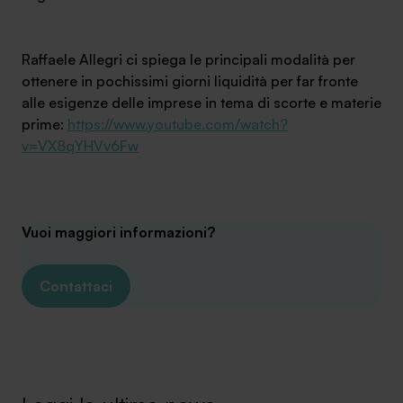
Ambassador
Raffaele Allegri ci spiega le principali modalità per
Contatti
ottenere in pochissimi giorni liquidità per far fronte
alle esigenze delle imprese in tema di scorte e materie
Lavora con noi
prime:
https://www.youtube.com/watch?
v=VX8qYHVv6Fw
Vuoi maggiori informazioni?
Contattaci
+030.3540104
info@safinance.it