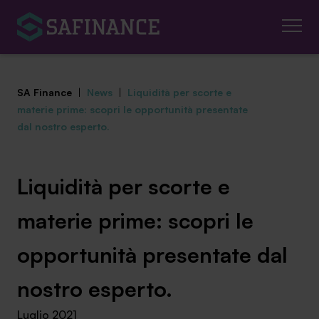
SA Finance
|
News
|
Liquidità per scorte e
materie prime: scopri le opportunità presentate
dal nostro esperto.
Mediazione Creditizia
Liquidità per scorte e
Finanza Agevolata
materie prime: scopri le
Centro studi
opportunità presentate dal
News ed eventi
nostro esperto.
Chi siamo
Luglio 2021