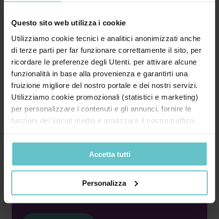
Approfondisci
Questo sito web utilizza i cookie
Utilizziamo cookie tecnici e analitici anonimizzati anche
di terze parti per far funzionare correttamente il sito, per
News
Luglio 2026
ricordare le preferenze degli Utenti. per attivare alcune
funzionalità in base alla provenienza e garantirti una
Transizione 4.0: come compilare
fruizione migliore del nostro portale e dei nostri servizi.
correttamente il modello F24 ed
Utilizziamo cookie promozionali (statistici e marketing)
evitare lo scarto del credito?
per personalizzare i contenuti e gli annunci, fornire le
funzioni dei social media e analizzare il nostro traffico.
Inoltre forniamo informazioni sul modo in cui utilizzi il
nostro sito ai nostri partner che si occupano di analisi dei
Accetta tutti
dati web, pubblicità e social media, i quali potrebbero
combinarle con altre informazioni che hai fornito loro o
Per gli investimenti agevolati con il credito
che hanno raccolto in base al tuo utilizzo dei loro servizi.
Personalizza
d’imposta Transizione 4.0 è fondamentale
Cliccando su “PERSONALIZZA“ potrai scegliere quali
prestare atte...
cookie potranno essere implementati ad esclusione di
quelli tecnici che sono necessari per il funzionamento del