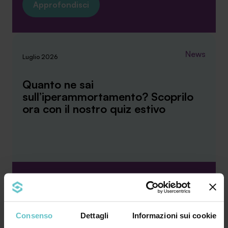
Approfondisci
News
Luglio 2026
Quanto ne sai
sull’iperammortamento? Scoprilo
ora con il nostro quiz estivo
Mettiti alla prova con cinque domande,
cominciamo! 1. L’iperammortamento consiste in
un credito d’im...
Consenso
Dettagli
Informazioni sui cookie