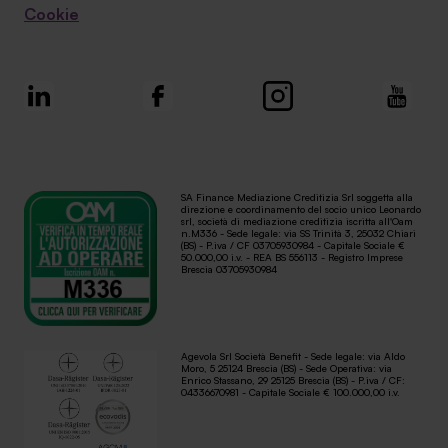
Cookie
SA Finance Mediazione Creditizia Srl soggetta alla
direzione e coordinamento del socio unico Leonardo
srl, società di mediazione creditizia iscritta all'Oam
n.M336 - Sede legale: via SS Trinità 3, 25032 Chiari
(BS) - P.iva / CF 03705930984 - Capitale Sociale €
50.000,00 i.v. - REA BS 556113 - Registro Imprese
Brescia 03705930984
Agevola Srl Società Benefit - Sede legale: via Aldo
Moro, 5 25124 Brescia (BS) - Sede Operativa: via
Enrico Stassano, 29 25125 Brescia (BS) - P.iva / CF:
04336670981 - Capitale Sociale € 100.000,00 i.v.