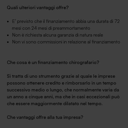
Quali ulteriori vantaggi offre?
E’ previsto che il finanziamento abbia una durata di 72
mesi con 24 mesi di preammortamento
SA Finance Mediazione Creditizia Srl, società di mediazione creditizia iscritta
Non è richiesta alcuna garanzia di natura reale
all'Oam n.M336
Non vi sono commissioni in relazione al finanziamento
Che cosa è un finanziamento chirografario?
Si tratta di uno strumento grazie al quale le imprese
possono ottenere credito e rimborsarlo in un tempo
successivo medio o lungo, che normalmente varia da
un anno a cinque anni, ma che in casi eccezionali può
che essere maggiormente dilatato nel tempo.
Che vantaggi offre alla tua impresa?