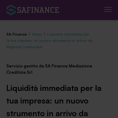
SA Finance
|
News
|
Liquidità immediata per
la tua impresa: un nuovo strumento in arrivo da
Regione Lombardia!
Mediazione Creditizia
Servizio gestito da SA Finance Mediazione
Creditizia Srl
Finanza Agevolata
Centro studi
Liquidità immediata per la
News ed eventi
tua impresa: un nuovo
Chi siamo
strumento in arrivo da