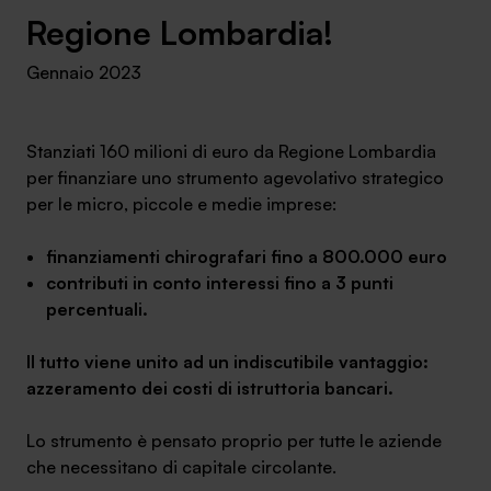
Ambassador
Regione Lombardia!
Gennaio 2023
Contatti
Lavora con noi
Stanziati 160 milioni di euro da Regione Lombardia
per finanziare uno strumento agevolativo strategico
per le micro, piccole e medie imprese:
finanziamenti chirografari fino a 800.000 euro
contributi in conto interessi fino a 3 punti
percentuali.
Il tutto viene unito ad un indiscutibile vantaggio:
+030.3540104
azzeramento dei costi di istruttoria bancari.
Lo strumento è pensato proprio per tutte le aziende
info@safinance.it
che necessitano di capitale circolante.