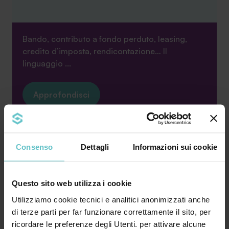
Bando, contributo a fondo perduto, leasing,
credito d’imposta, rendicontazione… Il
linguaggio ...
Approfondisci
News
Consenso
Dettagli
Informazioni sui cookie
Luglio 2026
Quanto ne sai
Questo sito web utilizza i cookie
sull’iperammortamento? Scoprilo
ora con il nostro quiz estivo
Utilizziamo cookie tecnici e analitici anonimizzati anche
di terze parti per far funzionare correttamente il sito, per
ricordare le preferenze degli Utenti. per attivare alcune