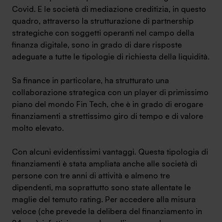
Covid. E le società di mediazione creditizia, in questo
Ambassador
quadro, attraverso la strutturazione di partnership
strategiche con soggetti operanti nel campo della
Contatti
finanza digitale, sono in grado di dare risposte
adeguate a tutte le tipologie di richiesta della liquidità.
Lavora con noi
Sa finance in particolare, ha strutturato una
collaborazione strategica con un player di primissimo
piano del mondo Fin Tech, che è in grado di erogare
finanziamenti a strettissimo giro di tempo e di valore
molto elevato.
Con alcuni evidentissimi vantaggi. Questa tipologia di
finanziamenti è stata ampliata anche alle società di
+030.3540104
persone con tre anni di attività e almeno tre
dipendenti, ma soprattutto sono state allentate le
maglie del temuto rating. Per accedere alla misura
info@safinance.it
veloce (che prevede la delibera del finanziamento in