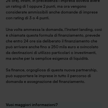
24 ore), infatti, in precedenza l’impresa doveva avere
un rating di 1 oppure 2 punti, ma ora vengono
considerate ammissibili anche domande di imprese
con rating di 3 o 4 punti.
SA Finance Mediazione Creditizia Srl, società di mediazione creditizia iscritta
Una volta ammessa la domanda, l’Instant landing, così
all'Oam n.M336
è chiamata questa formula di finanziamento, prevede
che entro 24 ore sia deliberato il finanziamento che
può arrivare anche fino a 250 mila euro e svincolato
da destinazioni di utilizzo particolari o investimenti,
ma anche per la semplice esigenza di liquidità.
Sa finance, orgogliosa di questa nuova partnership,
può supportare le imprese in tutto il percorso di
domanda e assegnazione del finanziamento.
Vuoi maggiori informazioni?