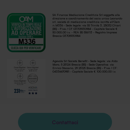
SA Finance Mediazione Creditizia Srl soggetta alla
direzione e coordinamento del socio unico Leonardo
srl, società di mediazione creditizia iscritta all'Oam
n.M336 - Sede legale: via SS Trinità 3, 25032 Chiari
(BS) - P.iva / CF 03705930984 - Capitale Sociale €
50.000,00 i.v. - REA BS 556113 - Registro Imprese
Brescia 03705930984
Agevola Srl Società Benefit - Sede legale: via Aldo
Moro, 5 25124 Brescia (BS) - Sede Operativa: via
Enrico Stassano, 29 25125 Brescia (BS) - P.iva / CF:
04336670981 - Capitale Sociale € 100.000,00 i.v.
Contattaci