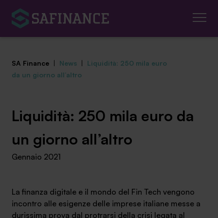
SA Finance
|
News
|
Liquidità: 250 mila euro
da un giorno all’altro
Mediazione Creditizia
Liquidità: 250 mila euro da
Finanza Agevolata
un giorno all’altro
Gennaio 2021
Centro studi
News ed eventi
La finanza digitale e il mondo del Fin Tech vengono
incontro alle esigenze delle imprese italiane messe a
Chi siamo
durissima prova dal protrarsi della crisi legata al