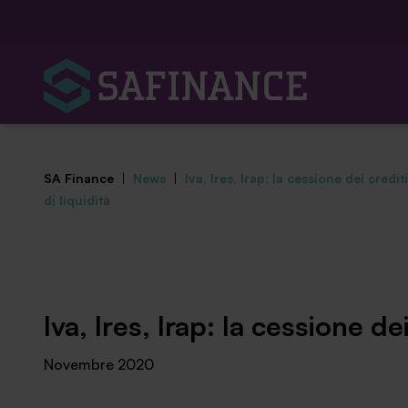
SA Finance
|
News
|
Iva, Ires, Irap: la cessione dei credit
di liquidità
Mediazione Creditizia
Iva, Ires, Irap: la cessione dei
Finanza Agevolata
Novembre 2020
Centro studi