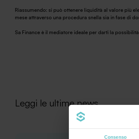
Riassumendo: si può ottenere liquidità al valore più el
mese attraverso una procedura snella sia in fase di d
Sa Finance è il mediatore ideale per darti la possibilità d
Leggi le ultime news
Consenso