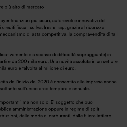
re più alto di mercato
yer finanziari più sicuri, autorevoli e innovativi del
diti fiscali su Iva, Ires e Irap, grazie al ricorso a
eccanismo di asta competitiva, la compravendita di tali
icativamente e a scanso di difficoltà sopraggiunte) in
artire da 200 mila euro, Una novità assoluta in un settore
a euro e talvolta al milione di euro.
scita dall’inizio del 2020 è consentito alle imprese anche
n soltanto sull’unico arco temporale annuale.
“importanti” ma non solo. E’ soggetto che può
bblica amministrazione oppure in regime di split
struzioni, dalla moda ai carburanti, dalle filiere lattiero