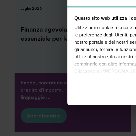
News
Luglio 2026
Questo sito web utilizza i c
Utilizziamo cookie tecnici e a
Finanza agevolata: il dizionario
le preferenze degli Utenti. pe
essenziale per le imprese
nostro portale e dei nostri se
gli annunci, fornire le funzion
utilizzi il nostro sito ai nost
combinarle con altre informazi
Cliccando su “PERSONALIZZA“ 
che sono necessari per il fu
Bando, contributo a fondo perduto, leasing,
cookie. Chiudendo questo bann
credito d’imposta, rendicontazione… Il
informazioni complete ti invi
linguaggio ...
Approfondisci