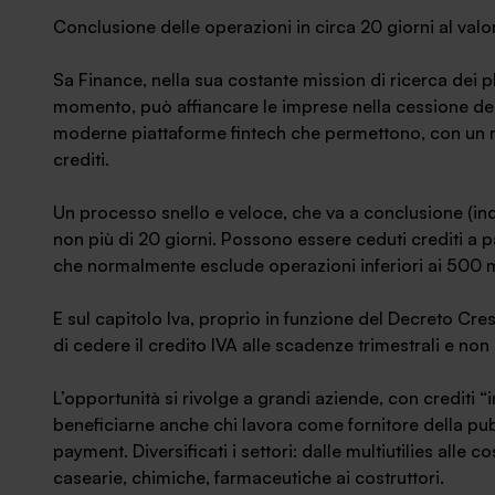
News ed eventi
Conclusione delle operazioni in circa 20 giorni al valo
Sa Finance, nella sua costante mission di ricerca dei pla
momento, può affiancare le imprese nella cessione dei cre
moderne piattaforme fintech che permettono, con un m
crediti.
Un processo snello e veloce, che va a conclusione (ind
non più di 20 giorni. Possono essere ceduti crediti a p
che normalmente esclude operazioni inferiori ai 500 mil
E sul capitolo Iva, proprio in funzione del Decreto Cre
di cedere il credito IVA alle scadenze trimestrali e no
L’opportunità si rivolge a grandi aziende, con crediti 
beneficiarne anche chi lavora come fornitore della pu
payment. Diversificati i settori: dalle multiutilies alle co
casearie, chimiche, farmaceutiche ai costruttori.