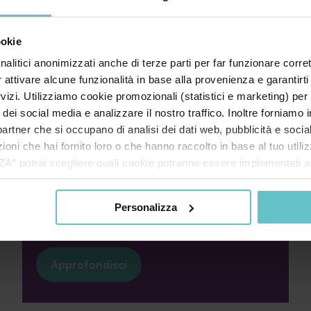
News
Luglio 2026
ookie
nalitici anonimizzati anche di terze parti per far funzionare corret
Quanto ne sai
r attivare alcune funzionalità in base alla provenienza e garantirti
sull’iperammortamento? Scoprilo
rvizi. Utilizziamo cookie promozionali (statistici e marketing) per
ora con il nostro quiz estivo
i dei social media e analizzare il nostro traffico. Inoltre forniamo
ri partner che si occupano di analisi dei dati web, pubblicità e soci
oni che hai fornito loro o che hanno raccolto in base al tuo utilizz
potrai scegliere quali cookie potranno essere implementati ad 
nzionamento del sito. Cliccando su “ACCETTA TUTTI” invece accet
Mettiti alla prova con cinque domande,
er verranno installati i soli cookie necessari al funzionamento de
cominciamo! 1. L’iperammortamento
Personalizza
tiamo a consultare le "Informazioni sui Cookie" qui sopra.
consiste in un credito d’im...
Approfondisci