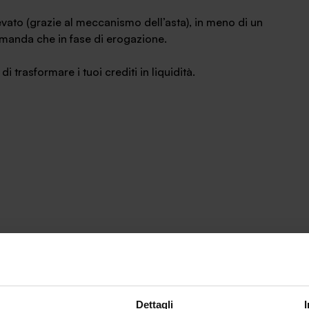
evato (grazie al meccanismo dell’asta), in meno di un
omanda che in fase di erogazione.
i trasformare i tuoi crediti in liquidità.
Dettagli