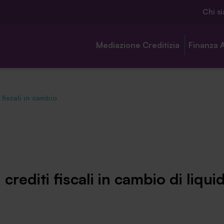
Chi s
Mediazione Creditizia
Finanza 
i fiscali in cambio
Chi siamo
Ambassador
 crediti fiscali in cambio di liquid
Contatti
Lavora con noi