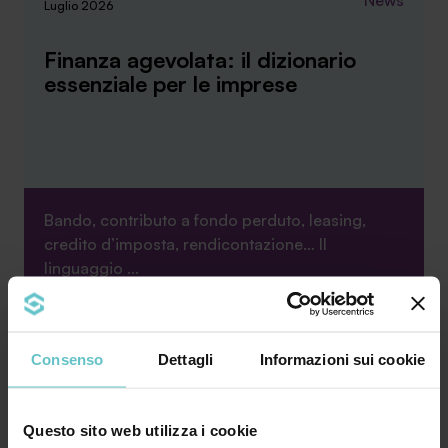
News
Luglio 2026
Finanza agevolata: il dizionario
essenziale per le imprese
Bando, contributo a fondo perduto, leasing,
credito d’imposta, rendicontazione… Il
linguaggio ...
Approfondisci
Consenso
Dettagli
Informazioni sui cookie
News
Questo sito web utilizza i cookie
Luglio 2026