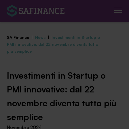
SA Finance
|
News
|
Investimenti in Startup o
PMI innovative: dal 22 novembre diventa tutto
più semplice
Mediazione Creditizia
Investimenti in Startup o
Finanza Agevolata
PMI innovative: dal 22
Centro studi
novembre diventa tutto più
News ed eventi
semplice
Chi siamo
Novembre 2024