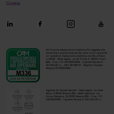
Cookie
SA Finance Mediazione Creditizia Srl soggetta alla
direzione e coordinamento del socio unico Leonardo
srl, società di mediazione creditizia iscritta all'Oam
n.M336 - Sede legale: via SS Trinità 3, 25032 Chiari
(BS) - P.iva / CF 03705930984 - Capitale Sociale €
50.000,00 i.v. - REA BS 556113 - Registro Imprese
Brescia 03705930984
Agevola Srl Società Benefit - Sede legale: via Aldo
Moro, 5 25124 Brescia (BS) - Sede Operativa: via
Enrico Stassano, 29 25125 Brescia (BS) - P.iva / CF:
04336670981 - Capitale Sociale € 100.000,00 i.v.