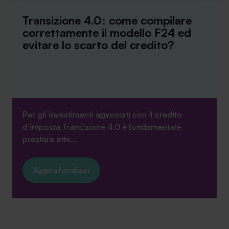
funzionamento del sito. Per tutte le informazioni complete
Transizione 4.0: come compilare
ti invitiamo a consultare le "Informazioni sui Cookie" qui
correttamente il modello F24 ed
sopra.
evitare lo scarto del credito?
Per gli investimenti agevolati con il credito
d’imposta Transizione 4.0 è fondamentale
prestare atte...
Approfondisci