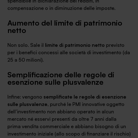
spendibile in dichiarazione dei redditi, in
compensazione o in diminuzione delle imposte.
Aumento del limite di patrimonio
netto
SA Finance Mediazione Creditizia Srl, società di mediazione creditizia iscritta
all'Oam n.M336
Non solo. Sale il
limite di patrimonio netto
previsto
per i benefici concessi alle società di investimento (da
25 a 50 milioni).
Semplificazione delle regole di
esenzione sulle plusvalenze
Infine: vengono
semplificate le regole di esenzione
sulle plusvalenze
, purché le PMI innovative oggetto
dell’investimento non abbiano operato in alcun
mercato né esservi presenti da oltre 7 anni dalla
prima vendita commerciale e abbiano bisogno di un
investimento iniziale (allo scopo di finanziare il rischio)