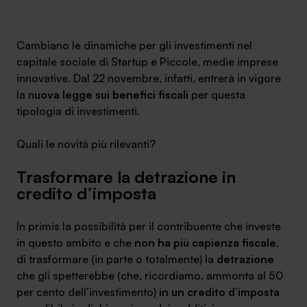
Ambassador
Cambiano le dinamiche per gli investimenti nel
Contatti
capitale sociale di Startup e Piccole, medie imprese
innovative. Dal 22 novembre, infatti, entrerà in vigore
Lavora con noi
la n
uova legge sui benefici fiscali
per questa
tipologia di investimenti.
Quali le novità più rilevanti?
Trasformare la detrazione in
credito d’imposta
In primis la possibilità per il contribuente che investe
+030.3540104
in questo ambito e che
non ha più capienza fiscale
,
di trasformare (in parte o totalmente) la
detrazione
che gli spetterebbe (che, ricordiamo, ammonta al 50
info@safinance.it
per cento dell’investimento)
in un credito d’imposta