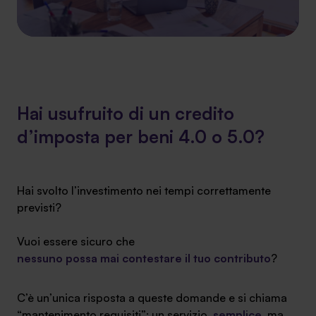
SA Finance Mediazione Creditizia Srl, società di mediazione creditizia iscritta
all'Oam n.M336
Hai usufruito di un credito
d’imposta per beni 4.0 o 5.0?
Hai svolto l’investimento nei tempi correttamente
previsti?
Vuoi essere sicuro che
nessuno possa mai contestare il tuo contributo
?
C’è un’unica risposta a queste domande e si chiama
“mantenimento requisiti”: un servizio
semplice
, ma