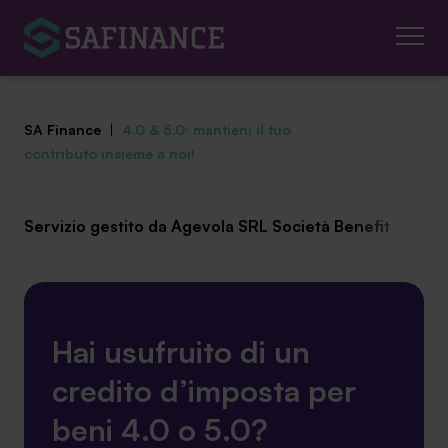
SA Finance
|
4.0 & 5.0: mantieni il tuo
contributo insieme a noi!
Servizio gestito da Agevola SRL Società Benefit
Mediazione Creditizia
Finanza Agevolata
Centro studi
Hai usufruito di un
News ed eventi
credito d’imposta per
Chi siamo
beni 4.0 o 5.0?