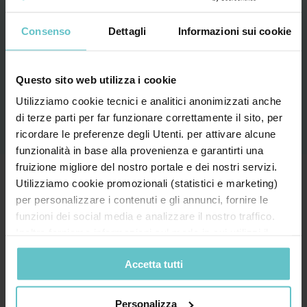
al trattamento secondo quanto specificato
nell’
Informativa privacy
Consenso
Dettagli
Informazioni sui cookie
Questo sito web utilizza i cookie
Utilizziamo cookie tecnici e analitici anonimizzati anche
di terze parti per far funzionare correttamente il sito, per
ricordare le preferenze degli Utenti. per attivare alcune
funzionalità in base alla provenienza e garantirti una
fruizione migliore del nostro portale e dei nostri servizi.
Utilizziamo cookie promozionali (statistici e marketing)
Chi siamo
per personalizzare i contenuti e gli annunci, fornire le
funzioni dei social media e analizzare il nostro traffico.
Inoltre forniamo informazioni sul modo in cui utilizzi il
nostro sito ai nostri partner che si occupano di analisi dei
Accetta tutti
dati web, pubblicità e social media, i quali potrebbero
Sa Finance è specializzata nel reperimento delle
combinarle con altre informazioni che hai fornito loro o
agevolazioni finanziarie e assiste imprese ed enti
che hanno raccolto in base al tuo utilizzo dei loro servizi.
nell’ottenimento di agevolazioni pubbliche regionali,
Personalizza