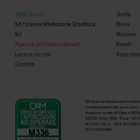
SAEF Group
Guide
SA Finance Mediazione Creditizia
News
Srl
Webinar
Agevola Srl Società Benefit
Eventi
Lavora con noi
Agevolara
Contatti
SA Finance Mediazione Creditizi
coordinamento del socio unico 
creditizia iscritta all'Oam n.M336
25032 Chiari (BS) - P.iva / CF
50.000,00 i.v. - REA BS 556113 
03705930984