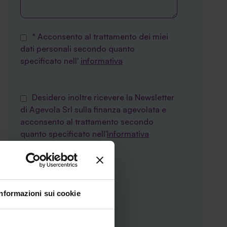
* Acconsento al trattamento dei miei
dati personali secondo quanto
specificato nell'
informativa
Desidero inoltre ricevere la Newsletter
di Agevola Srl sulla finanza agevolata e
acconsento al trattamento secondo
quanto specificato nell'
Informativa
privacy
Informazioni sui cookie