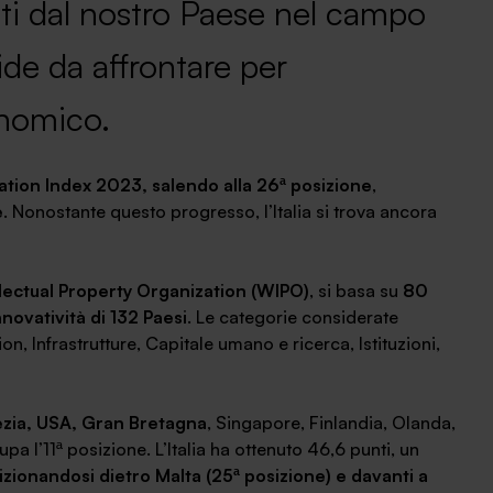
ti dal nostro Paese nel campo
ide da affrontare per
onomico.
ation Index 2023, salendo alla 26ª posizione
,
e
. Nonostante questo progresso, l’Italia si trova ancora
lectual Property Organization (WIPO)
, si basa su
80
nnovatività di 132 Paesi
. Le categorie considerate
, Infrastrutture, Capitale umano e ricerca, Istituzioni,
zia, USA, Gran Bretagna
, Singapore, Finlandia, Olanda,
 l’11ª posizione. L’Italia ha ottenuto 46,6 punti, un
izionandosi dietro Malta (25ª posizione) e davanti a