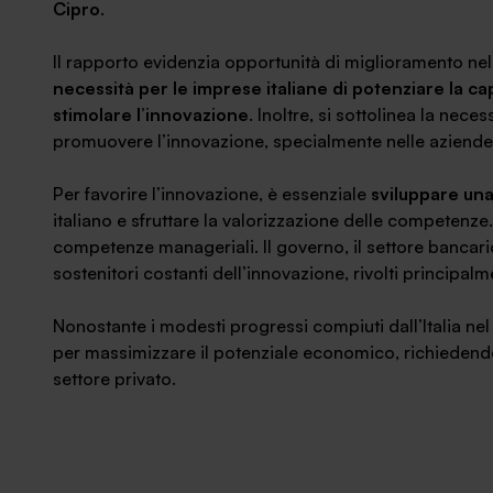
Cipro
.
Il rapporto evidenzia opportunità di miglioramento nell’
necessità per le imprese italiane di potenziare la capa
stimolare l’innovazione
. Inoltre, si sottolinea la nece
promuovere l’innovazione, specialmente nelle aziende e 
Per favorire l’innovazione, è essenziale
sviluppare un
italiano e sfruttare la valorizzazione delle competenz
competenze manageriali. Il governo, il settore bancar
sostenitori costanti dell’innovazione, rivolti principalm
Nonostante i modesti progressi compiuti dall’Italia ne
per massimizzare il potenziale economico, richiedend
settore privato.