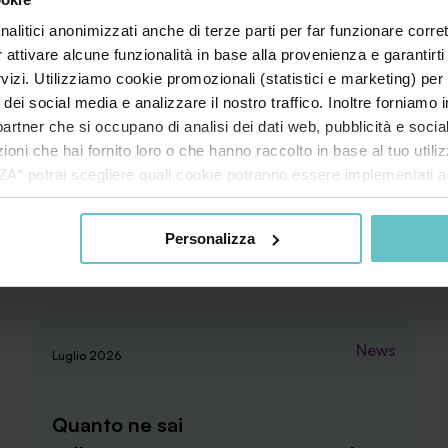
nalitici anonimizzati anche di terze parti per far funzionare corret
r attivare alcune funzionalità in base alla provenienza e garantirti
rvizi. Utilizziamo cookie promozionali (statistici e marketing) per
i dei social media e analizzare il nostro traffico. Inoltre forniamo
ri partner che si occupano di analisi dei dati web, pubblicità e soci
oni che hai fornito loro o che hanno raccolto in base al tuo utilizz
potrai scegliere quali cookie potranno essere implementati ad 
nzionamento del sito. Cliccando su “ACCETTA TUTTI” invece accet
er verranno installati i soli cookie necessari al funzionamento de
Personalizza
tiamo a consultare le "Informazioni sui Cookie" qui sopra.
News
Luglio 2026
Quanto ne sai