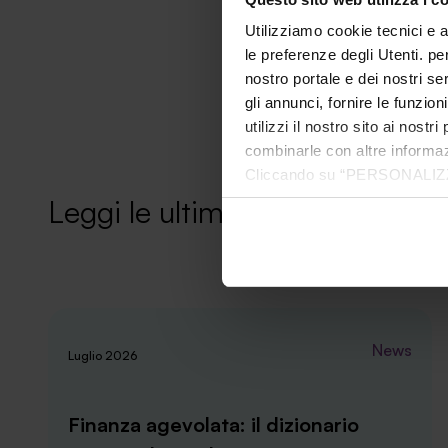
Utilizziamo cookie tecnici e a
le preferenze degli Utenti. pe
nostro portale e dei nostri se
gli annunci, fornire le funzion
utilizzi il nostro sito ai nost
combinarle con altre informazi
Cliccando su “PERSONALIZZA“ 
che sono necessari per il fu
Leggi le ultime news
cookie. Chiudendo questo bann
informazioni complete ti invi
News
Luglio 2026
Finanza agevolata: il dizionario