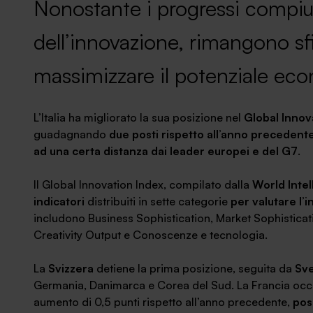
Nonostante i progressi compiu
News ed eventi
dell’innovazione, rimangono sf
massimizzare il potenziale ec
L’Italia ha migliorato la sua posizione nel
Global Innov
guadagnando
due posti rispetto all’anno precedent
ad una certa distanza dai leader europei e del G7
.
Il Global Innovation Index, compilato dalla
World Intel
indicatori
distribuiti in sette categorie
per valutare l’i
includono Business Sophistication, Market Sophistication
Creativity Output e Conoscenze e tecnologia.
La
Svizzera
detiene la prima posizione, seguita da
Sve
Germania, Danimarca e Corea del Sud. La Francia occupa
aumento di 0,5 punti rispetto all’anno precedente,
pos