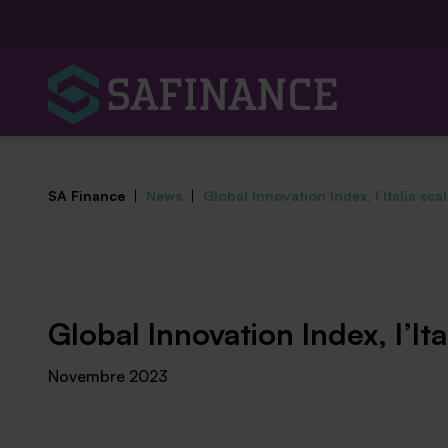
SA Finance
|
News
|
Global Innovation Index, l’Italia scal
Mediazione Creditizia
Global Innovation Index, l’Ital
Finanza Agevolata
Novembre 2023
Centro studi