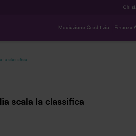
Chi s
Mediazione Creditizia
Finanza 
a la classifica
Chi siamo
Ambassador
ia scala la classifica
Contatti
Lavora con noi