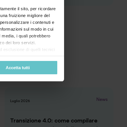
tamente il sito, per ricordare
 una fruizione migliore del
 personalizzare i contenuti e
 informazioni sul modo in cui
al media, i quali potrebbero
o dei loro servizi.
esclusione di quelli tecnici
terai di implementare tutti i
l sito. Per tutte le
Accetta tutti
News
Luglio 2026
Transizione 4.0: come compilare