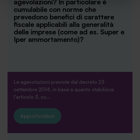
agevolazioni? In particolare è
sito. Cliccando su “ACCETTA TUTTI” invece accetterai di
cumulabile con norme che
implementare tutti i cookie. Chiudendo questo banner
prevedono benefici di carattere
verranno installati i soli cookie necessari al
fiscale applicabili alla generalità
funzionamento del sito. Per tutte le informazioni complete
delle imprese (come ad es. Super e
ti invitiamo a consultare le "Informazioni sui Cookie" qui
Iper ammortamento)?
sopra.
Le agevolazioni previste dal decreto 23
settembre 2014, in base a quanto stabilisce
l’articolo 3, co...
Approfondisci