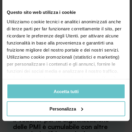
accesso alle agevolazioni?
Questo sito web utilizza i cookie
Utilizziamo cookie tecnici e analitici anonimizzati anche
di terze parti per far funzionare correttamente il sito, per
ricordare le preferenze degli Utenti. per attivare alcune
funzionalità in base alla provenienza e garantirti una
L’invio delle domande di accesso alle
fruizione migliore del nostro portale e dei nostri servizi.
agevolazioni può essere effettuato, utilizzando
Utilizziamo cookie promozionali (statistici e marketing)
esclusivamente...
per personalizzare i contenuti e gli annunci, fornire le
funzioni dei social media e analizzare il nostro traffico.
Approfondisci
Inoltre forniamo informazioni sul modo in cui utilizzi il
nostro sito ai nostri partner che si occupano di analisi dei
Accetta tutti
dati web, pubblicità e social media, i quali potrebbero
combinarle con altre informazioni che hai fornito loro o
Dicembre 2021
che hanno raccolto in base al tuo utilizzo dei loro servizi.
Personalizza
Cliccando su “PERSONALIZZA“ potrai scegliere quali
Il Voucher per la digitalizzazione
cookie potranno essere implementati ad esclusione di
delle PMI è cumulabile con altre
quelli tecnici che sono necessari per il funzionamento del