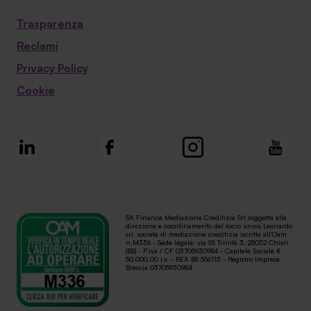
Trasparenza
Reclami
Privacy Policy
Cookie
SA Finance Mediazione Creditizia Srl soggetta alla
direzione e coordinamento del socio unico Leonardo
srl, società di mediazione creditizia iscritta all'Oam
n.M336 - Sede legale: via SS Trinità 3, 25032 Chiari
(BS) - P.iva / CF 03705930984 - Capitale Sociale €
50.000,00 i.v. - REA BS 556113 - Registro Imprese
Brescia 03705930984