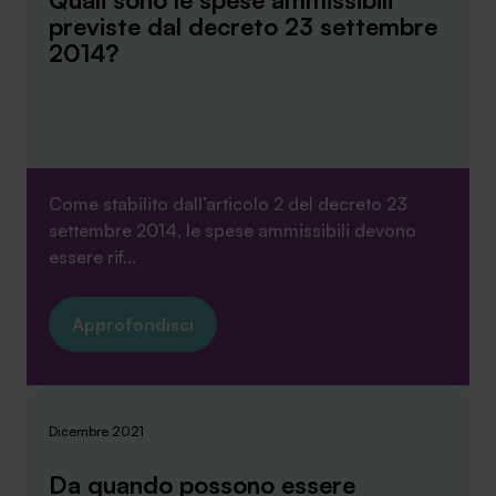
previste dal decreto 23 settembre
Ambassador
2014?
Contatti
Lavora con noi
Come stabilito dall’articolo 2 del decreto 23
settembre 2014, le spese ammissibili devono
essere rif...
Approfondisci
+030.3540104
Dicembre 2021
info@safinance.it
Da quando possono essere