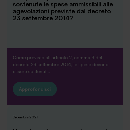
sostenute le spese ammissibili alle
agevolazioni previste dal decreto
23 settembre 2014?
SA Finance Mediazione Creditizia Srl, società di mediazione creditizia iscritta
all'Oam n.M336
Come previsto all’articolo 2, comma 3 del
decreto 23 settembre 2014, le spese devono
essere sostenut...
Approfondisci
Dicembre 2021