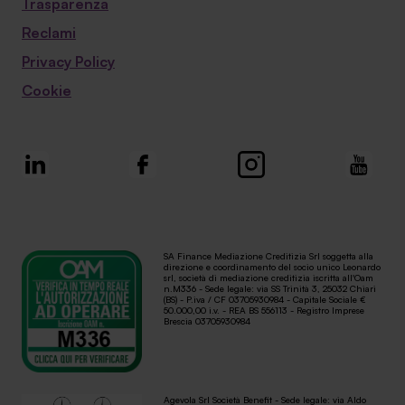
Trasparenza
Reclami
Privacy Policy
Cookie
SA Finance Mediazione Creditizia Srl soggetta alla
direzione e coordinamento del socio unico Leonardo
srl, società di mediazione creditizia iscritta all'Oam
n.M336 - Sede legale: via SS Trinità 3, 25032 Chiari
(BS) - P.iva / CF 03705930984 - Capitale Sociale €
50.000,00 i.v. - REA BS 556113 - Registro Imprese
Brescia 03705930984
Agevola Srl Società Benefit - Sede legale: via Aldo