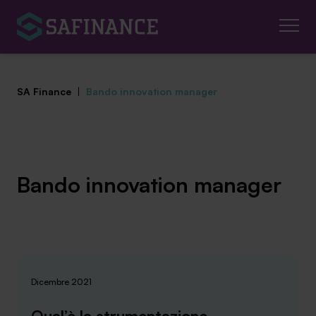
SA Finance
|
Bando innovation manager
Mediazione Creditizia
Bando innovation manager
Finanza Agevolata
Centro studi
News ed eventi
Dicembre 2021
Chi siamo
Qual’è la strumentazione