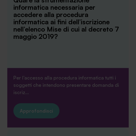
informatica necessaria per
Ambassador
accedere alla procedura
informatica ai fini dell’iscrizione
Contatti
nell’elenco Mise di cui al decreto 7
maggio 2019?
Lavora con noi
Per l’accesso alla procedura informatica tutti i
soggetti che intendono presentare domanda di
iscriz...
+030.3540104
Approfondisci
info@safinance.it