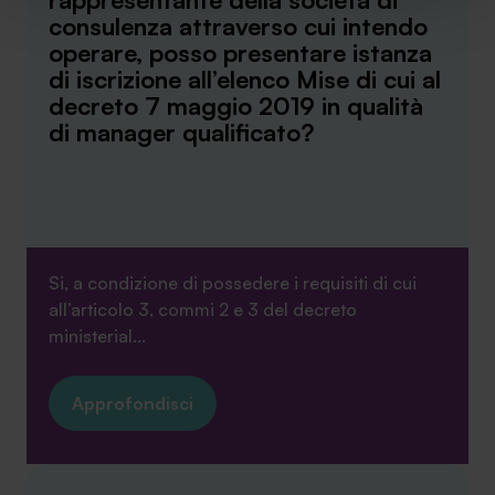
implementare tutti i cookie. Chiudendo questo banner
consulenza attraverso cui intendo
verranno installati i soli cookie necessari al
operare, posso presentare istanza
funzionamento del sito. Per tutte le informazioni complete
di iscrizione all’elenco Mise di cui al
ti invitiamo a consultare le "Informazioni sui Cookie" qui
decreto 7 maggio 2019 in qualità
sopra.
di manager qualificato?
Si, a condizione di possedere i requisiti di cui
all’articolo 3, commi 2 e 3 del decreto
ministerial...
Approfondisci