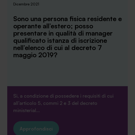
Dicembre 2021
Sono una persona fisica residente e
operante all’estero; posso
presentare in qualità di manager
SA Finance Mediazione Creditizia Srl, società di mediazione creditizia iscritta
qualificato istanza di iscrizione
all'Oam n.M336
nell’elenco di cui al decreto 7
maggio 2019?
Si, a condizione di possedere i requisiti di cui
all’articolo 5, commi 2 e 3 del decreto
ministerial...
Approfondisci