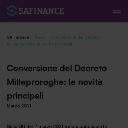
SA Finance
|
News
|
Conversione del Decreto
Milleproroghe: le novità principali
Mediazione Creditizia
Conversione del Decreto
Finanza Agevolata
Milleproroghe: le novità
Centro studi
principali
Marzo 2021
News ed eventi
Chi siamo
Nella GU del 1° marzo 2021 è stata pubblicata la