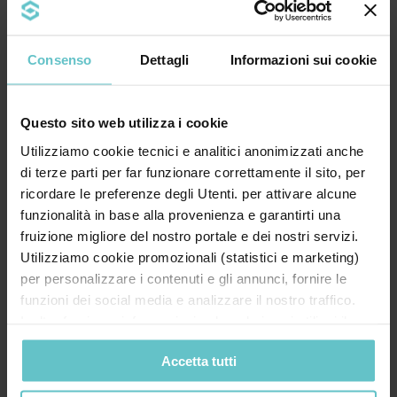
Consenso
Dettagli
Informazioni sui cookie
Bando, contributo a fondo perduto, leasing,
credito d’imposta, rendicontazione… Il
linguaggio ...
Questo sito web utilizza i cookie
Utilizziamo cookie tecnici e analitici anonimizzati anche
Approfondisci
di terze parti per far funzionare correttamente il sito, per
ricordare le preferenze degli Utenti. per attivare alcune
funzionalità in base alla provenienza e garantirti una
fruizione migliore del nostro portale e dei nostri servizi.
News
Utilizziamo cookie promozionali (statistici e marketing)
Luglio 2026
per personalizzare i contenuti e gli annunci, fornire le
funzioni dei social media e analizzare il nostro traffico.
Quanto ne sai
Inoltre forniamo informazioni sul modo in cui utilizzi il
sull’iperammortamento? Scoprilo
nostro sito ai nostri partner che si occupano di analisi dei
ora con il nostro quiz estivo
Accetta tutti
dati web, pubblicità e social media, i quali potrebbero
combinarle con altre informazioni che hai fornito loro o