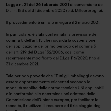
Legge n. 21 del 26 febbraio 2021
di conversione del
Ambassador
D.L. n. 183 del 31 dicembre 2020 (c.d. Milleproroghe).
Contatti
Il provvedimento è entrato in vigore il 2 marzo 2021.
Lavora con noi
In particolare, è stata confermata la previsione del
comma 6 dell’art. 15 che riguarda la sospensione
dell’applicazione del primo periodo del comma 5
dell’art. 219 del D.Lgs 152/2006, così come
recentemente modificato dal D.Lgs 116/2020, fino al
31 dicembre 2021.
Tale periodo prevede che “Tutti gli imballaggi devono
essere opportunamente etichettati secondo le
+030.3540104
modalità stabilite dalle norme tecniche UNI applicabili
e in conformità alle determinazioni adottate dalla
Commissione dell’Unione europea, per facilitare la
info@safinance.it
raccolta, il riutilizzo, il recupero ed il riciclaggio degli