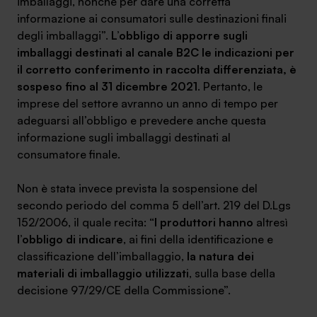
imballaggi, nonché per dare una corretta
informazione ai consumatori sulle destinazioni finali
degli imballaggi”.
L’obbligo di apporre sugli
imballaggi destinati al canale B2C le indicazioni per
il corretto conferimento in raccolta differenziata, è
SA Finance Mediazione Creditizia Srl, società di mediazione creditizia iscritta
sospeso fino al 31 dicembre 2021
. Pertanto,
le
all'Oam n.M336
imprese del settore avranno un anno di tempo per
adeguarsi all’obbligo
e prevedere anche questa
informazione sugli imballaggi destinati al
consumatore finale.
Non è stata invece prevista la sospensione del
secondo periodo del comma 5 dell’art. 219 del D.Lgs
152/2006, il quale recita: “
I produttori hanno
altresì
l’obbligo di indicare
, ai fini della identificazione e
classificazione dell’imballaggio,
la natura dei
materiali di imballaggio utilizzati
, sulla base della
decisione 97/29/CE della Commissione”.