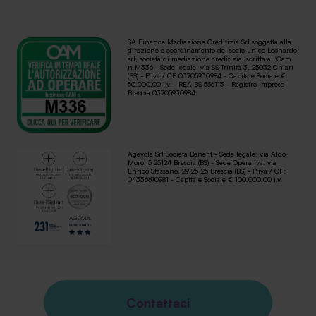
SA Finance Mediazione Creditizia Srl soggetta alla
direzione e coordinamento del socio unico Leonardo
srl, società di mediazione creditizia iscritta all'Oam
n.M336 - Sede legale: via SS Trinità 3, 25032 Chiari
(BS) - P.iva / CF 03705930984 - Capitale Sociale €
50.000,00 i.v. - REA BS 556113 - Registro Imprese
Brescia 03705930984
Agevola Srl Società Benefit - Sede legale: via Aldo
Moro, 5 25124 Brescia (BS) - Sede Operativa: via
Enrico Stassano, 29 25125 Brescia (BS) - P.iva / CF:
04336670981 - Capitale Sociale € 100.000,00 i.v.
Contattaci