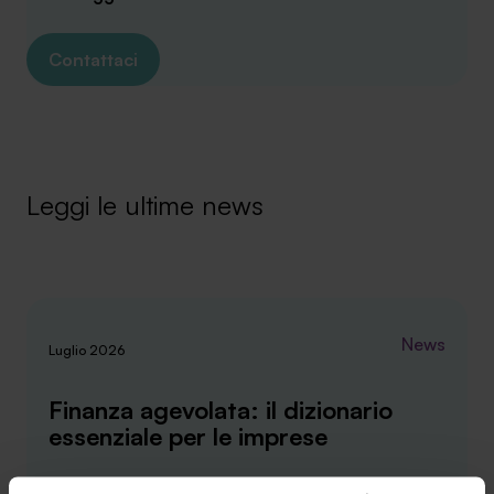
Contattaci
Leggi le ultime news
News
Luglio 2026
Finanza agevolata: il dizionario
essenziale per le imprese