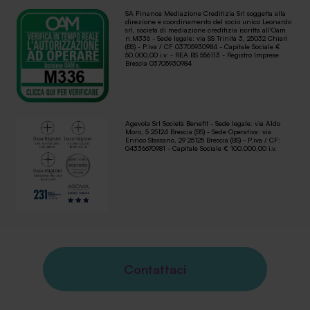
SA Finance Mediazione Creditizia Srl soggetta alla
direzione e coordinamento del socio unico Leonardo
srl, società di mediazione creditizia iscritta all'Oam
n.M336 - Sede legale: via SS Trinità 3, 25032 Chiari
(BS) - P.iva / CF 03705930984 - Capitale Sociale €
50.000,00 i.v. - REA BS 556113 - Registro Imprese
Brescia 03705930984
Agevola Srl Società Benefit - Sede legale: via Aldo
Moro, 5 25124 Brescia (BS) - Sede Operativa: via
Enrico Stassano, 29 25125 Brescia (BS) - P.iva / CF:
04336670981 - Capitale Sociale € 100.000,00 i.v.
Contattaci