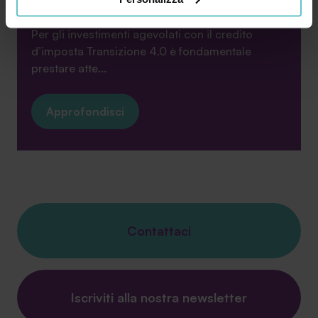
Cliccando su “PERSONALIZZA“ potrai scegliere quali
cookie potranno essere implementati ad esclusione di
Per gli investimenti agevolati con il credito
quelli tecnici che sono necessari per il funzionamento del
d’imposta Transizione 4.0 è fondamentale
sito. Cliccando su “ACCETTA TUTTI” invece accetterai di
prestare atte...
implementare tutti i cookie. Chiudendo questo banner
verranno installati i soli cookie necessari al
Approfondisci
funzionamento del sito. Per tutte le informazioni complete
ti invitiamo a consultare le "Informazioni sui Cookie" qui
sopra.
Contattaci
Iscriviti alla nostra newsletter