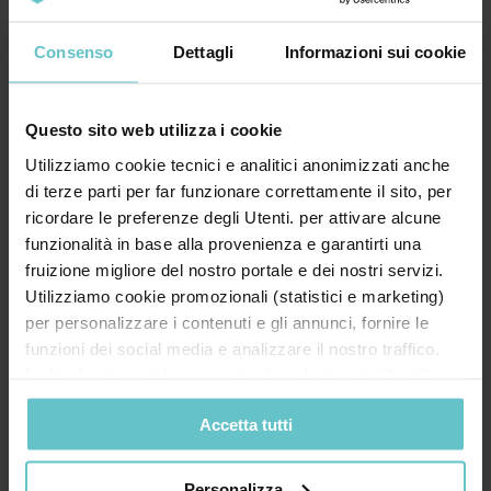
Mettiti alla prova con cinque domande,
Consenso
Dettagli
Informazioni sui cookie
cominciamo! 1. L’iperammortamento consiste in
un credito d’im...
Questo sito web utilizza i cookie
Utilizziamo cookie tecnici e analitici anonimizzati anche
Approfondisci
di terze parti per far funzionare correttamente il sito, per
ricordare le preferenze degli Utenti. per attivare alcune
funzionalità in base alla provenienza e garantirti una
fruizione migliore del nostro portale e dei nostri servizi.
News
Luglio 2026
Utilizziamo cookie promozionali (statistici e marketing)
per personalizzare i contenuti e gli annunci, fornire le
Transizione 4.0: come compilare
funzioni dei social media e analizzare il nostro traffico.
correttamente il modello F24 ed
Inoltre forniamo informazioni sul modo in cui utilizzi il
evitare lo scarto del credito?
nostro sito ai nostri partner che si occupano di analisi dei
Accetta tutti
dati web, pubblicità e social media, i quali potrebbero
combinarle con altre informazioni che hai fornito loro o
che hanno raccolto in base al tuo utilizzo dei loro servizi.
Personalizza