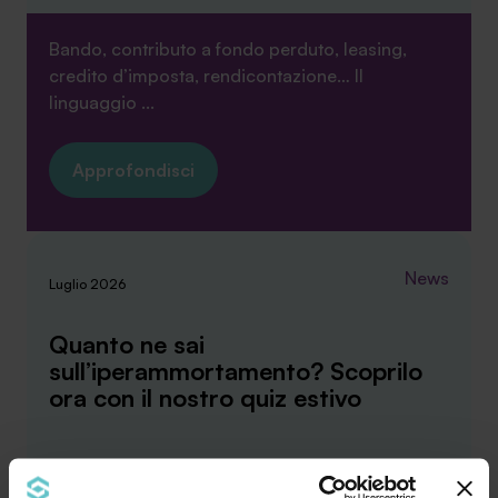
Bando, contributo a fondo perduto, leasing,
credito d’imposta, rendicontazione… Il
linguaggio ...
Approfondisci
News
Luglio 2026
Quanto ne sai
sull’iperammortamento? Scoprilo
ora con il nostro quiz estivo