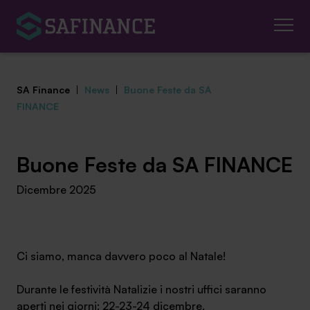
SA Finance
|
News
|
Buone Feste da SA
FINANCE
Mediazione Creditizia
Buone Feste da SA FINANCE
Dicembre 2025
Finanza Agevolata
Centro studi
Ci siamo, manca davvero poco al Natale!
News ed eventi
Durante le festività Natalizie i nostri uffici saranno
Chi siamo
aperti nei giorni: 22-23-24 dicembre.