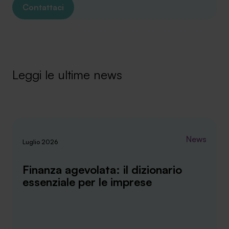
Contattaci
SA Finance Mediazione Creditizia Srl, società di mediazione creditizia iscritta
Leggi le ultime news
all'Oam n.M336
News
Luglio 2026
Finanza agevolata: il dizionario
essenziale per le imprese