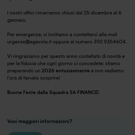
Ambassador
I nostri uffici rimarranno chiusi dal 25 dicembre al 6
gennaio.
Contatti
Per emergenze, vi invitiamo a contattarci alla mail
Lavora con noi
urgenze@agevola.it oppure al numero 392 9354604.
Vi ringraziamo per questo anno costellato di novità e
per la fiducia che ogni giorno ci concedete: stiamo
preparando un
2026 entusiasmante
e non vediamo
l’ora di farvelo scoprire!
Buone Feste dalla Squadra SA FINANCE
!
+030.3540104
Vuoi maggiori informazioni?
info@safinance.it