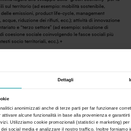
li sul territorio (ad esempio: mobilità sostenibile,
 e delle emissioni, product life-cycle, management
acque, riduzione dei rifiuti, ecc.); attività di innovazione
ntariato e “terzo settore” (ad esempio: soluzione di
di coesione sociale coinvolgendo le fasce sociali più
esti socio territoriali, ecc.).+
uto devono essere presentate
a partire dalle ore 10:00
no 2016
a Unioncamere Lombardia esclusivamente tramite il
Dettagli
ookie
nalitici anonimizzati anche di terze parti per far funzionare corret
r attivare alcune funzionalità in base alla provenienza e garantirti
rvizi. Utilizziamo cookie promozionali (statistici e marketing) per
i dei social media e analizzare il nostro traffico. Inoltre forniamo