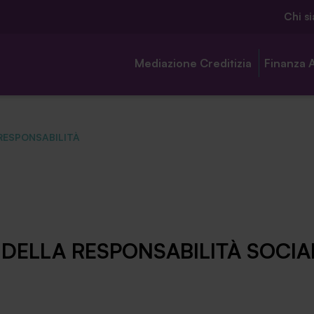
Chi s
Mediazione Creditizia
Finanza 
RESPONSABILITÀ
Chi siamo
Ambassador
DELLA RESPONSABILITÀ SOCIAL
Contatti
Lavora con noi