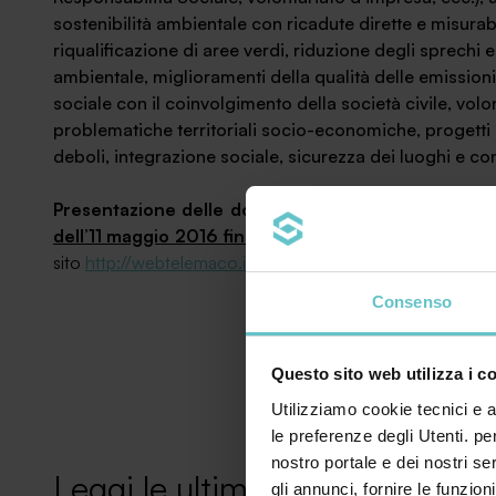
sostenibilità ambientale con ricadute dirette e misurabi
riqualificazione di aree verdi, riduzione degli sprechi
ambientale, miglioramenti della qualità delle emissioni, 
sociale con il coinvolgimento della società civile, volo
problematiche territoriali socio-economiche, progetti 
deboli, integrazione sociale, sicurezza dei luoghi e cont
Presentazione delle domande
Le domande di contrib
dell’11 maggio 2016 fino alle ore 10:00 del 30 giug
sito
http://webtelemaco.infocamere.it
Consenso
Questo sito web utilizza i c
Utilizziamo cookie tecnici e a
le preferenze degli Utenti. pe
nostro portale e dei nostri se
Leggi le ultime news
gli annunci, fornire le funzion