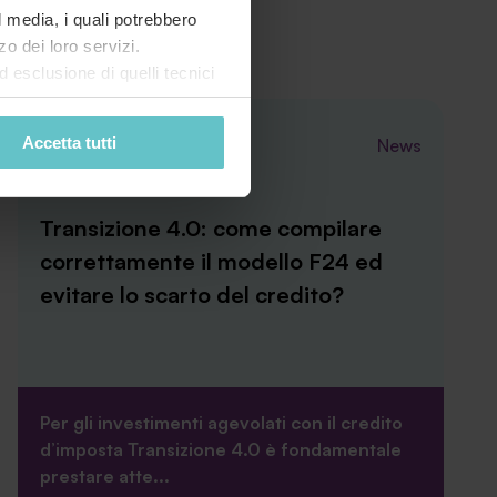
al media, i quali potrebbero
o dei loro servizi.
esclusione di quelli tecnici
terai di implementare tutti i
l sito. Per tutte le
Accetta tutti
News
Luglio 2026
Transizione 4.0: come compilare
correttamente il modello F24 ed
evitare lo scarto del credito?
Per gli investimenti agevolati con il credito
d’imposta Transizione 4.0 è fondamentale
prestare atte...