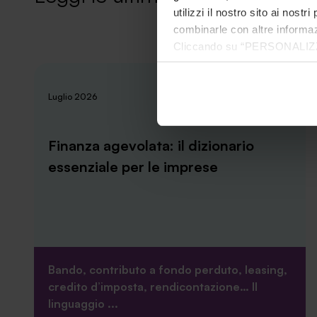
utilizzi il nostro sito ai nost
combinarle con altre informazi
Cliccando su “PERSONALIZZA“ 
che sono necessari per il fu
cookie. Chiudendo questo bann
News
Luglio 2026
informazioni complete ti invi
Finanza agevolata: il dizionario
essenziale per le imprese
Bando, contributo a fondo perduto, leasing,
credito d’imposta, rendicontazione… Il
linguaggio ...