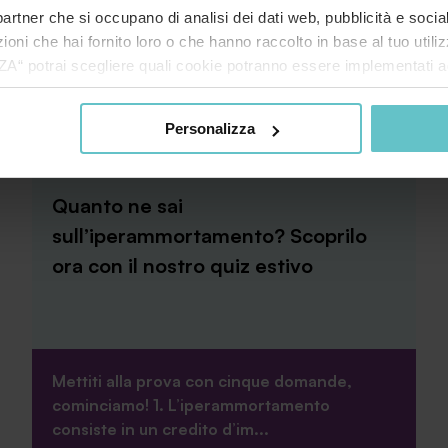
ri partner che si occupano di analisi dei dati web, pubblicità e soci
oni che hai fornito loro o che hanno raccolto in base al tuo utilizz
potrai scegliere quali cookie potranno essere implementati ad 
nzionamento del sito. Cliccando su “ACCETTA TUTTI” invece accet
er verranno installati i soli cookie necessari al funzionamento de
Personalizza
News
Luglio 2026
tiamo a consultare le "Informazioni sui Cookie" qui sopra.
Quanto ne sai
sull’iperammortamento? Scoprilo
ora con il nostro quiz estivo
Mettiti alla prova con cinque domande,
cominciamo! 1. L’iperammortamento
consiste in un credito d’im...