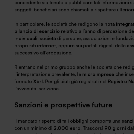
concedente sia tenuto a pubblicare tali informazioni s
soggetti beneficiari sono chiamati a rispettare ulterio
In particolare, le società che redigono la
nota integra
bilancio di esercizio
relativo all’anno di percezione de
individuali
, società di persone, associazioni e fondaz
propri
siti internet
, oppure sui portali digitali delle
ass
successivo all’erogazione.
Rientrano nel primo gruppo anche le società che redi
l’interpretazione prevalente, le
microimprese
che inser
formato
Xbrl
. Per gli aiuti già registrati nel
Registro Na
l’avvenuta iscrizione.
Sanzioni e prospettive future
Il mancato rispetto di tali obblighi comporta una
sanzi
con un minimo di
2.000 euro
. Trascorsi
90 giorni
dal