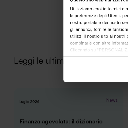
Utilizziamo cookie tecnici e a
le preferenze degli Utenti. pe
nostro portale e dei nostri se
gli annunci, fornire le funzion
utilizzi il nostro sito ai nost
combinarle con altre informazi
Cliccando su “PERSONALIZZA“ 
che sono necessari per il fu
Leggi le ultime news
cookie. Chiudendo questo bann
informazioni complete ti invi
News
Luglio 2026
Finanza agevolata: il dizionario