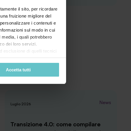
tamente il sito, per ricordare
 una fruizione migliore del
 personalizzare i contenuti e
 informazioni sul modo in cui
al media, i quali potrebbero
o dei loro servizi.
esclusione di quelli tecnici
terai di implementare tutti i
l sito. Per tutte le
Accetta tutti
News
Luglio 2026
Transizione 4.0: come compilare