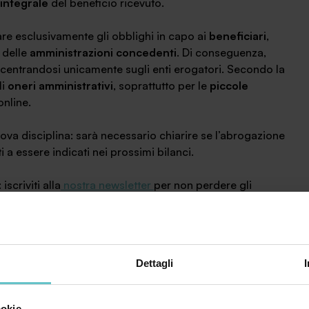
 integrale
del beneficio ricevuto.
nare esclusivamente gli obblighi in capo ai
beneficiari
,
 delle
amministrazioni concedenti
. Di conseguenza,
ncentrandosi unicamente sugli enti erogatori. Secondo la
li
oneri amministrativi
, soprattutto per le
piccole
online.
ova disciplina: sarà necessario chiarire se l’abrogazione
i a essere indicati nei prossimi bilanci.
scriviti alla
nostra newsletter
per non perdere gli
Dettagli
ookie