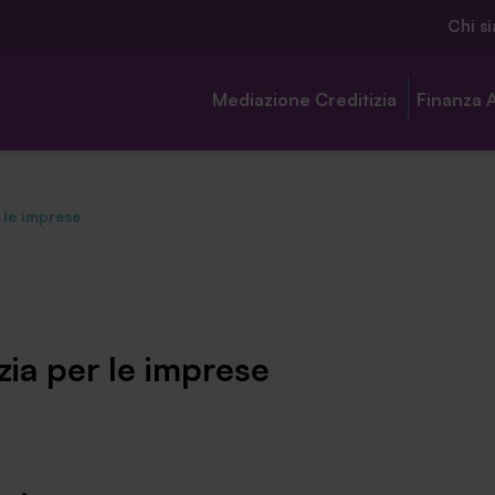
Chi s
Mediazione Creditizia
Finanza 
 le imprese
Chi siamo
Ambassador
zia per le imprese
Contatti
Lavora con noi