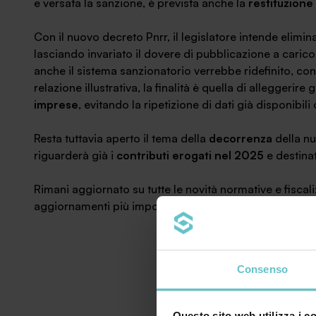
e versata la sanzione, è prevista anche la
restituzione
Con il nuovo decreto Pnrr, il legislatore intende elimi
lasciando invariato il dovere di pubblicazione a carico
anche il sistema sanzionatorio verrebbe ridefinito, co
relazione illustrativa, la finalità è quella di alleggerire g
imprese
, evitando la ripetizione di dati già disponibili 
Resta tuttavia aperto il tema della
decorrenza
della nu
riguarderà già i
contributi erogati nel 2025
e destinat
Rimani aggiornato su tutte le novità normative e fiscali: i
aggiornamenti più importanti per la tua impresa.
Consenso
Questo sito web utilizza i c