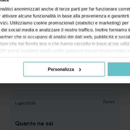
nalitici anonimizzati anche di terze parti per far funzionare corret
r attivare alcune funzionalità in base alla provenienza e garantirti
rvizi. Utilizziamo cookie promozionali (statistici e marketing) per
i dei social media e analizzare il nostro traffico. Inoltre forniamo
ri partner che si occupano di analisi dei dati web, pubblicità e soci
oni che hai fornito loro o che hanno raccolto in base al tuo utilizz
potrai scegliere quali cookie potranno essere implementati ad 
nzionamento del sito. Cliccando su “ACCETTA TUTTI” invece accet
er verranno installati i soli cookie necessari al funzionamento de
Personalizza
tiamo a consultare le "Informazioni sui Cookie" qui sopra.
News
Luglio 2026
Quanto ne sai