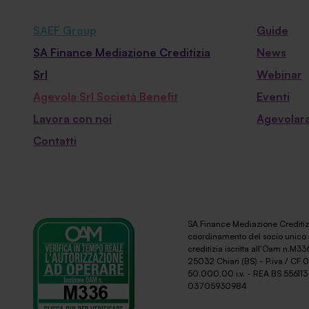
SAEF Group
Guide
SA Finance Mediazione Creditizia
News
Srl
Webinar
Agevola Srl Società Benefit
Eventi
Lavora con noi
Agevolara
Contatti
SA Finance Mediazione Creditizi
coordinamento del socio unico 
creditizia iscritta all'Oam n.M336
25032 Chiari (BS) - P.iva / CF
50.000,00 i.v. - REA BS 556113 
03705930984