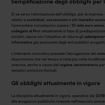
Semplificazione degli obblighi per 
News ed eventi
Si va verso l’eliminazione dell’obbligo, per le imprese, 
relativi a
contributi
,
sovvenzioni
e altri
benefici econ
l’ammontare complessivo supera i
10 mila euro annui
collegato al Pnrr
attualmente in fase di predisposizion
ministri, nasce con l’obiettivo di ridurre gli
adempimen
informativa
già assicurata dagli enti pubblici eroganti
L’intervento normativo prevede l’abrogazione del
com
disposizione che nel tempo è stata più volte modificat
onerosa, anche a causa del
regime sanzionatorio
part
semplici omissioni formali.
Gli obblighi attualmente in vigore
La disciplina attualmente in vigore, operativa dal
2018
alle erogazioni pubbliche ricevute nell’esercizio preced