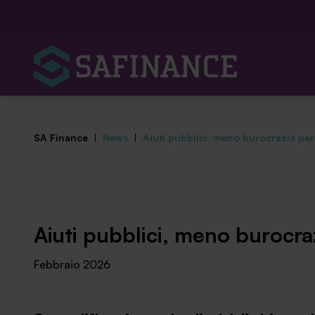
SA Finance
|
News
|
Aiuti pubblici, meno burocrazia per
Mediazione Creditizia
Aiuti pubblici, meno burocra
Finanza Agevolata
Febbraio 2026
Centro studi