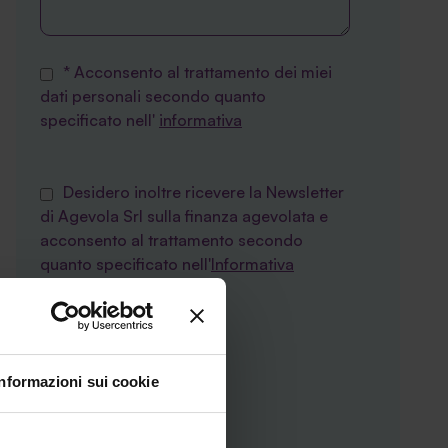
* Acconsento al trattamento dei miei
dati personali secondo quanto
specificato nell'
informativa
Desidero inoltre ricevere la Newsletter
di Agevola Srl sulla finanza agevolata e
acconsento al trattamento secondo
quanto specificato nell'
Informativa
privacy
Informazioni sui cookie