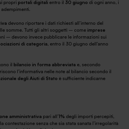
ui propri
portali digitali
entro il
30 giugno
di ogni anno, i
ri adempimenti.
tiva
devono riportare i dati richiesti all’interno del
lle somme. Tutti gli altri soggetti – come
imprese
ioni – devono invece pubblicare le informazioni sui
ociazioni di categoria
, entro il 30 giugno dell’anno
gono il
bilancio in forma abbreviata
e, secondo
iscono l’informativa nelle note al bilancio secondo il
zionale degli Aiuti di Stato
è sufficiente indicarne
one amministrativa
pari all’
1%
degli importi percepiti,
la contestazione senza che sia stata sanata l’irregolarità