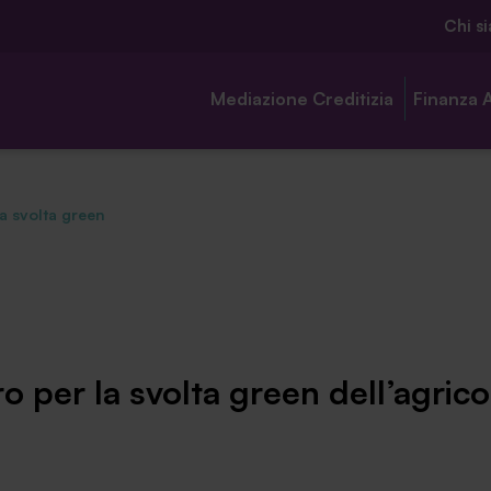
Chi s
Mediazione Creditizia
Finanza 
la svolta green
Chi siamo
Ambassador
ro per la svolta green dell’agrico
Contatti
Lavora con noi