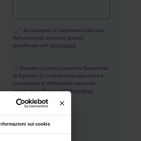
* Acconsento al trattamento dei miei
dati personali secondo quanto
specificato nell'
informativa
Desidero inoltre ricevere la Newsletter
di Agevola Srl sulla finanza agevolata e
acconsento al trattamento secondo
quanto specificato nell'
Informativa
privacy
Informazioni sui cookie