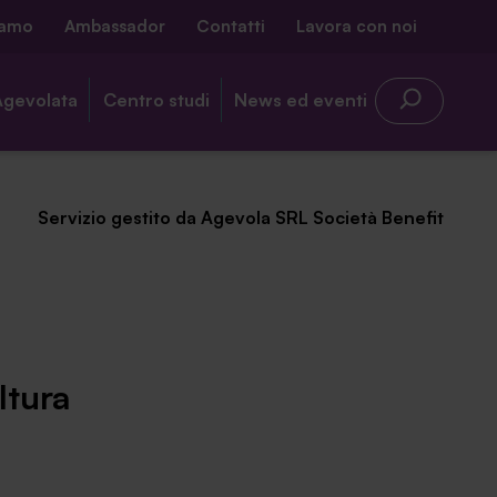
iamo
Ambassador
Contatti
Lavora con noi
Agevolata
Centro studi
News ed eventi
Servizio gestito da Agevola SRL Società Benefit
ltura