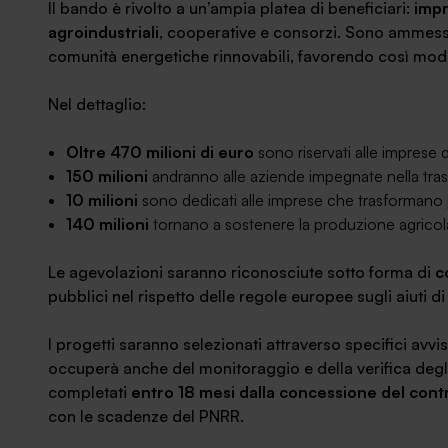
Il bando è rivolto a un’ampia platea di beneficiari:
impr
agroindustriali
, cooperative e consorzi. Sono ammess
comunità energetiche rinnovabili, favorendo così modell
Nel dettaglio:
Oltre 470 milioni di euro
sono riservati alle imprese 
150 milioni
andranno alle aziende impegnate nella trasf
10 milioni
sono dedicati alle imprese che trasformano pr
140 milioni
tornano a sostenere la produzione agricola p
Le agevolazioni saranno riconosciute sotto forma di
c
pubblici nel rispetto delle regole europee sugli aiuti d
I progetti saranno selezionati attraverso specifici avvi
occuperà anche del monitoraggio e della verifica degl
completati
entro 18 mesi dalla concessione del cont
con le scadenze del PNRR.