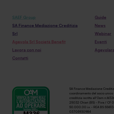
SAEF Group
Guide
SA Finance Mediazione Creditizia
News
Srl
Webinar
Agevola Srl Società Benefit
Eventi
Lavora con noi
Agevolara
Contatti
SA Finance Mediazione Creditizi
coordinamento del socio unico 
creditizia iscritta all'Oam n.M336
25032 Chiari (BS) - P.iva / CF
50.000,00 i.v. - REA BS 556113 
03705930984