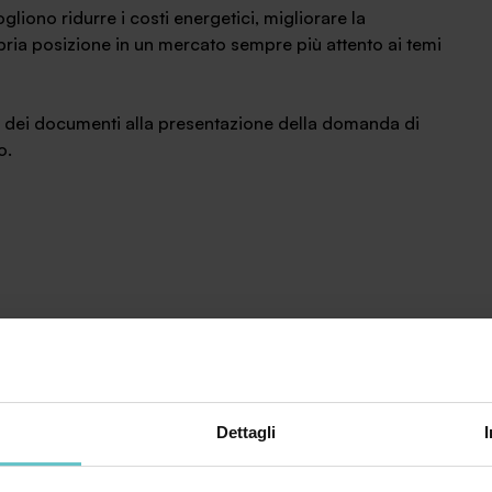
liono ridurre i costi energetici, migliorare la
ropria posizione in un mercato sempre più attento ai temi
ta dei documenti alla presentazione della domanda di
o.
Dettagli