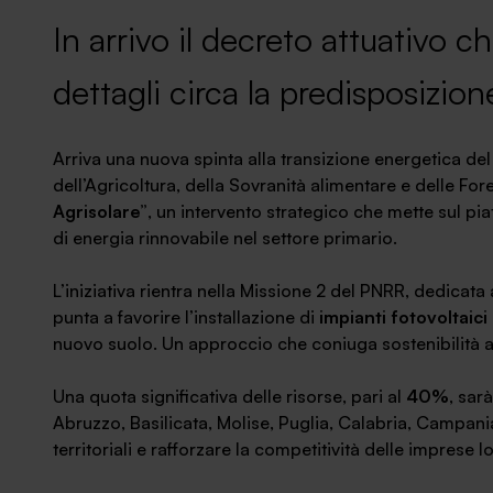
News ed eventi
In arrivo il decreto attuativo c
dettagli circa la predisposizio
Arriva una nuova spinta alla transizione energetica del
dell’Agricoltura, della Sovranità alimentare e delle Fo
Agrisolare”
, un intervento strategico che mette sul pi
di energia rinnovabile nel settore primario.
L’iniziativa rientra nella Missione 2 del PNRR, dedicata 
punta a favorire l’installazione di
impianti fotovoltaici s
nuovo suolo. Un approccio che coniuga sostenibilità 
Una quota significativa delle risorse, pari al
40%
, sar
Abruzzo, Basilicata, Molise, Puglia, Calabria, Campania,
territoriali e rafforzare la competitività delle imprese lo