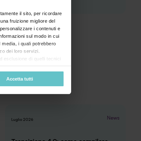
tamente il sito, per ricordare
 una fruizione migliore del
 personalizzare i contenuti e
 informazioni sul modo in cui
al media, i quali potrebbero
o dei loro servizi.
esclusione di quelli tecnici
terai di implementare tutti i
l sito. Per tutte le
Accetta tutti
News
Luglio 2026