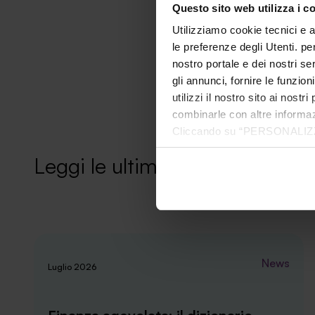
Questo sito web utilizza i c
Utilizziamo cookie tecnici e a
le preferenze degli Utenti. pe
nostro portale e dei nostri se
gli annunci, fornire le funzion
utilizzi il nostro sito ai nost
combinarle con altre informazi
Cliccando su “PERSONALIZZA“ 
che sono necessari per il fu
Leggi le ultime news
cookie. Chiudendo questo bann
informazioni complete ti invi
News
Luglio 2026