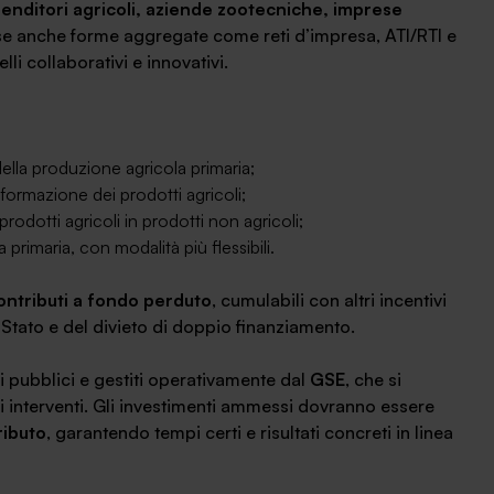
enditori agricoli, aziende zootecniche, imprese
e anche forme aggregate come reti d’impresa, ATI/RTI e
i collaborativi e innovativi.
della produzione agricola primaria;
ormazione dei prodotti agricoli;
odotti agricoli in prodotti non agricoli;
rimaria, con modalità più flessibili.
ontributi a fondo perduto
, cumulabili con altri incentivi
i Stato e del divieto di doppio finanziamento.
si pubblici e gestiti operativamente dal
GSE
, che si
i interventi. Gli investimenti ammessi dovranno essere
ributo
, garantendo tempi certi e risultati concreti in linea