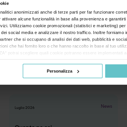
ookie
nalitici anonimizzati anche di terze parti per far funzionare corret
r attivare alcune funzionalità in base alla provenienza e garantirti
rvizi. Utilizziamo cookie promozionali (statistici e marketing) per
i dei social media e analizzare il nostro traffico. Inoltre forniamo
ri partner che si occupano di analisi dei dati web, pubblicità e soci
oni che hai fornito loro o che hanno raccolto in base al tuo utilizz
potrai scegliere quali cookie potranno essere implementati ad 
nzionamento del sito. Cliccando su “ACCETTA TUTTI” invece accet
er verranno installati i soli cookie necessari al funzionamento de
Personalizza
tiamo a consultare le "Informazioni sui Cookie" qui sopra.
News
Luglio 2026