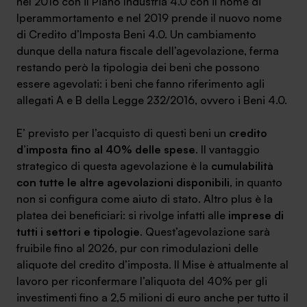
nel 2016 con il Piano Industria 4.0 con il nome di
Iperammortamento e nel 2019 prende il nuovo nome
di Credito d’Imposta Beni 4.0. Un cambiamento
dunque della natura fiscale dell’agevolazione, ferma
restando però la tipologia dei beni che possono
SA Finance Mediazione Creditizia Srl, società di mediazione creditizia iscritta
essere agevolati: i beni che fanno riferimento agli
all'Oam n.M336
allegati A e B della Legge 232/2016, ovvero i Beni 4.0.
E’ previsto per l’acquisto di questi beni un
credito
d’imposta fino al 40% delle spese
. Il vantaggio
strategico di questa agevolazione è la
cumulabilità
con tutte le altre agevolazioni disponibili
, in quanto
non si configura come aiuto di stato. Altro plus è la
platea dei beneficiari: si rivolge infatti alle
imprese di
tutti i settori e tipologie
. Quest’agevolazione sarà
fruibile fino al 2026, pur con rimodulazioni delle
aliquote del credito d’imposta. Il Mise è attualmente al
lavoro per riconfermare l’aliquota del 40% per gli
investimenti fino a 2,5 milioni di euro anche per tutto il