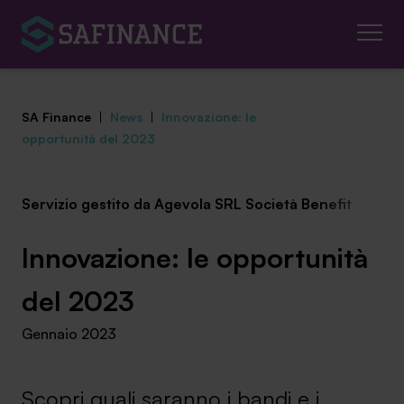
SA Finance
|
News
|
Innovazione: le
opportunità del 2023
Servizio gestito da Agevola SRL Società Benefit
Mediazione Creditizia
Finanza Agevolata
Innovazione: le opportunità
Centro studi
del 2023
Gennaio 2023
News ed eventi
Chi siamo
Scopri quali saranno i bandi e i