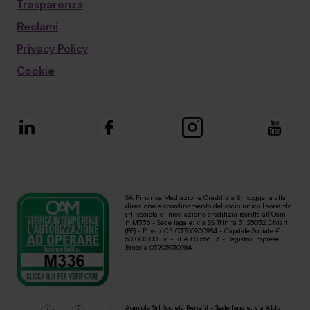
Trasparenza
Reclami
Privacy Policy
Cookie
SA Finance Mediazione Creditizia Srl soggetta alla
direzione e coordinamento del socio unico Leonardo
srl, società di mediazione creditizia iscritta all'Oam
n.M336 - Sede legale: via SS Trinità 3, 25032 Chiari
(BS) - P.iva / CF 03705930984 - Capitale Sociale €
50.000,00 i.v. - REA BS 556113 - Registro Imprese
Brescia 03705930984
Agevola Srl Società Benefit - Sede legale: via Aldo