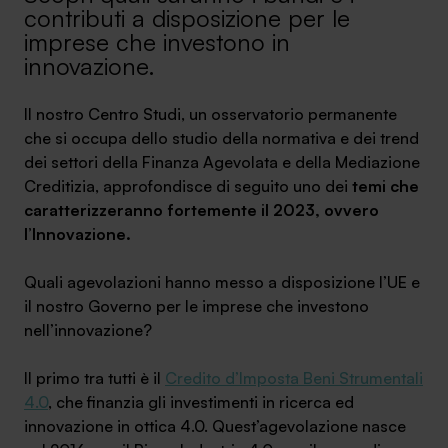
contributi a disposizione per le
Ambassador
imprese che investono in
innovazione.
Contatti
Il nostro Centro Studi, un osservatorio permanente
Lavora con noi
che si occupa dello studio della normativa e dei trend
dei settori della Finanza Agevolata e della Mediazione
Creditizia, approfondisce di seguito uno dei
temi che
caratterizzeranno fortemente il 2023, ovvero
l’Innovazione.
Quali agevolazioni hanno messo a disposizione l’UE e
il nostro Governo per le imprese che investono
nell’innovazione?
+030.3540104
Il primo tra tutti è il
Credito d’Imposta Beni Strumentali
4.0
, che finanzia gli investimenti in ricerca ed
info@safinance.it
innovazione in ottica 4.0. Quest’agevolazione nasce