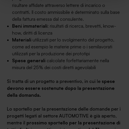
risultare affidate attraverso lettere di incarico o
implementare tutti i cookie. Chiudendo questo banner
contratti. Il costo ammissibile è determinato sulla base
verranno installati i soli cookie necessari al
della fattura emessa dal consulente.
funzionamento del sito. Per tutte le informazioni complete
Beni immateriali
: risultati di ricerca, brevetti, know-
ti invitiamo a consultare le "Informazioni sui Cookie" qui
how, diritti di licenza
sopra.
Materiali
utilizzati per lo svolgimento del progetto,
come ad esempio le materie prime o i semilavorati
utilizzati per la produzione dei prototipi
Spese generali
calcolate forfettariamente nella
misura del 25% dei costi diretti agevolabili
Si tratta di un progetto a preventivo, in cui le
spese
devono essere sostenute dopo la presentazione
della domanda.
Lo sportello per la presentazione delle domande per i
progetti legati al settore AUTOMOTIVE è già aperto,
mentre il
prossimo sportello per la presentazione di