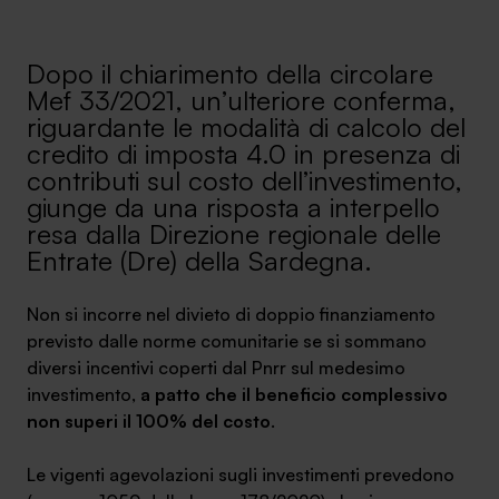
Ambassador
Dopo il chiarimento della circolare
Contatti
Mef 33/2021, un’ulteriore conferma,
riguardante le modalità di calcolo del
Lavora con noi
credito di imposta 4.0 in presenza di
contributi sul costo dell’investimento,
giunge da una risposta a interpello
resa dalla Direzione regionale delle
Entrate (Dre) della Sardegna.
Non si incorre nel divieto di doppio finanziamento
previsto dalle norme comunitarie se si sommano
diversi incentivi coperti dal Pnrr sul medesimo
+030.3540104
investimento,
a patto che il beneficio complessivo
non superi il 100% del costo
.
info@safinance.it
Le vigenti agevolazioni sugli investimenti prevedono