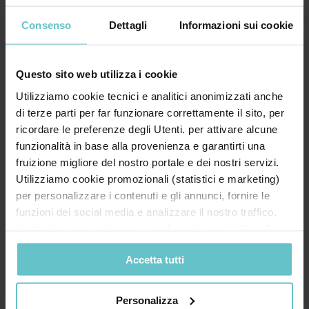
Consenso
Dettagli
Informazioni sui cookie
Questo sito web utilizza i cookie
* Acconsento al trattamento dei miei dati
personali secondo quanto specificato nell'
Utilizziamo cookie tecnici e analitici anonimizzati anche
informativa
di terze parti per far funzionare correttamente il sito, per
ricordare le preferenze degli Utenti. per attivare alcune
funzionalità in base alla provenienza e garantirti una
Desidero inoltre ricevere la Newsletter di
fruizione migliore del nostro portale e dei nostri servizi.
Agevola Srl sulla finanza agevolata e acconsento
Utilizziamo cookie promozionali (statistici e marketing)
al trattamento secondo quanto specificato
per personalizzare i contenuti e gli annunci, fornire le
nell'
Informativa privacy
funzioni dei social media e analizzare il nostro traffico.
Inoltre forniamo informazioni sul modo in cui utilizzi il
nostro sito ai nostri partner che si occupano di analisi dei
Accetta tutti
dati web, pubblicità e social media, i quali potrebbero
combinarle con altre informazioni che hai fornito loro o
che hanno raccolto in base al tuo utilizzo dei loro servizi.
Personalizza