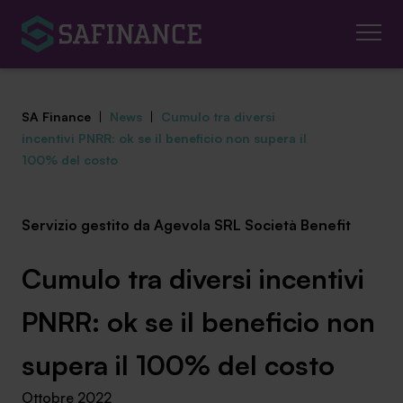
SA Finance
|
News
|
Cumulo tra diversi
incentivi PNRR: ok se il beneficio non supera il
100% del costo
Mediazione Creditizia
Servizio gestito da Agevola SRL Società Benefit
Finanza Agevolata
Cumulo tra diversi incentivi
Centro studi
PNRR: ok se il beneficio non
News ed eventi
supera il 100% del costo
Chi siamo
Ottobre 2022