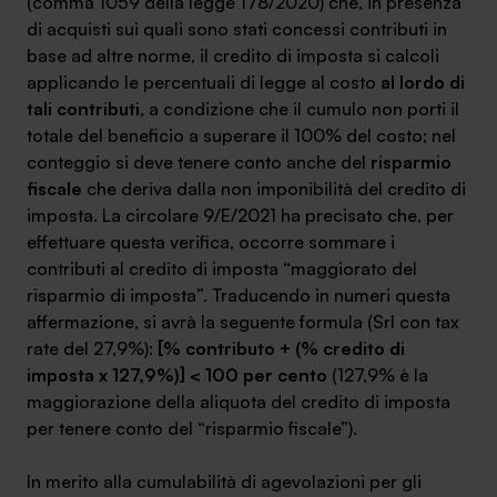
(comma 1059 della legge 178/2020) che, in presenza
di acquisti sui quali sono stati concessi contributi in
base ad altre norme, il credito di imposta si calcoli
applicando le percentuali di legge al costo
al lordo di
tali contributi
, a condizione che il cumulo non porti il
SA Finance Mediazione Creditizia Srl, società di mediazione creditizia iscritta
totale del beneficio a superare il 100% del costo; nel
all'Oam n.M336
conteggio si deve tenere conto anche del
risparmio
fiscale
che deriva dalla non imponibilità del credito di
imposta. La circolare 9/E/2021 ha precisato che, per
effettuare questa verifica, occorre sommare i
contributi al credito di imposta “maggiorato del
risparmio di imposta”. Traducendo in numeri questa
affermazione, si avrà la seguente formula (Srl con tax
rate del 27,9%):
[% contributo + (% credito di
imposta x 127,9%)] < 100 per cento
(127,9% è la
maggiorazione della aliquota del credito di imposta
per tenere conto del “risparmio fiscale”).
In merito alla cumulabilità di agevolazioni per gli