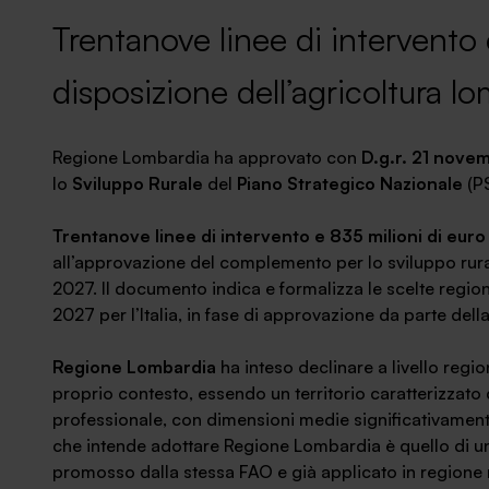
News ed eventi
Trentanove linee di intervento 
disposizione dell’agricoltura l
Regione Lombardia ha approvato con
D.g.r. 21 nove
lo
Sviluppo Rurale
del
Piano Strategico Nazionale
(PS
Trentanove linee di intervento e 835 milioni di euro
all’approvazione del complemento per lo sviluppo rura
2027. Il documento indica e formalizza le scelte regio
2027 per l’Italia, in fase di approvazione da parte de
Regione Lombardia
ha inteso declinare a livello region
proprio contesto, essendo un territorio caratterizzat
professionale, con dimensioni medie significativamente 
che intende adottare Regione Lombardia è quello di un’
promosso dalla stessa FAO e già applicato in regione 