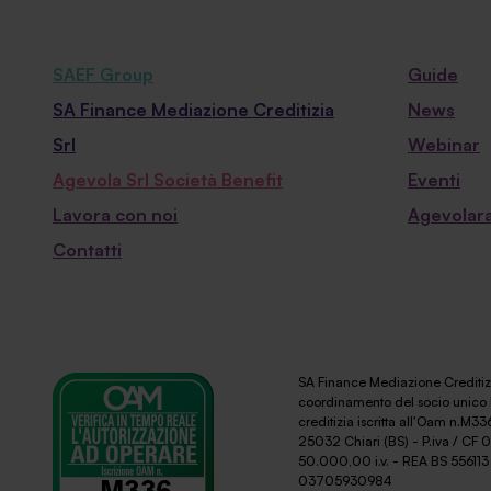
SAEF Group
Guide
SA Finance Mediazione Creditizia
News
Srl
Webinar
Agevola Srl Società Benefit
Eventi
Lavora con noi
Agevolara
Contatti
SA Finance Mediazione Creditizi
coordinamento del socio unico 
creditizia iscritta all'Oam n.M336
25032 Chiari (BS) - P.iva / CF
50.000,00 i.v. - REA BS 556113 
03705930984