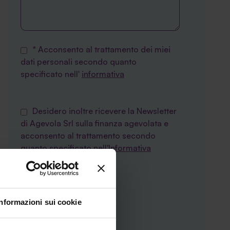
* Acconsento al trattamento dei miei
dati personali secondo quanto
specificato nell'
informativa
Desidero inoltre ricevere la Newsletter
di Agevola Srl sulla finanza agevolata e
acconsento al trattamento secondo
quanto specificato nell'
Informativa
privacy
Informazioni sui cookie