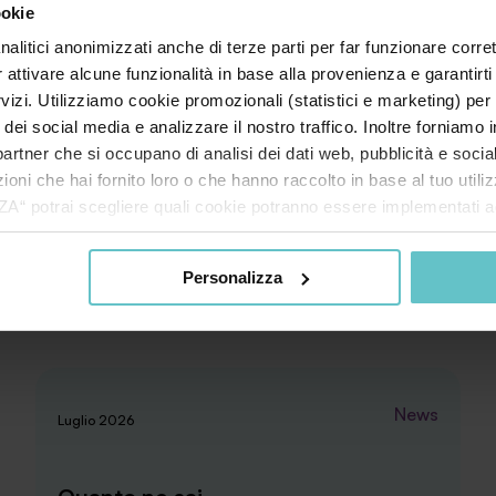
ookie
nalitici anonimizzati anche di terze parti per far funzionare corret
r attivare alcune funzionalità in base alla provenienza e garantirti
rvizi. Utilizziamo cookie promozionali (statistici e marketing) per
i dei social media e analizzare il nostro traffico. Inoltre forniamo
ri partner che si occupano di analisi dei dati web, pubblicità e soci
oni che hai fornito loro o che hanno raccolto in base al tuo utilizz
potrai scegliere quali cookie potranno essere implementati ad 
nzionamento del sito. Cliccando su “ACCETTA TUTTI” invece accet
er verranno installati i soli cookie necessari al funzionamento de
Personalizza
tiamo a consultare le "Informazioni sui Cookie" qui sopra.
News
Luglio 2026