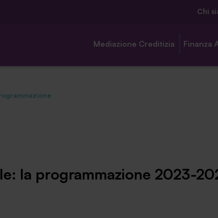
Chi s
Mediazione Creditizia
Finanza 
 programmazione
Chi siamo
Ambassador
le: la programmazione 2023-20
Contatti
Lavora con noi