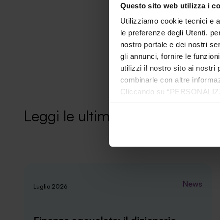
Questo sito web utilizza i c
Utilizziamo cookie tecnici e a
le preferenze degli Utenti. pe
nostro portale e dei nostri se
gli annunci, fornire le funzion
utilizzi il nostro sito ai nost
combinarle con altre informazi
Cliccando su “PERSONALIZZA“ 
che sono necessari per il fu
Leggi le ultime news
cookie. Chiudendo questo bann
informazioni complete ti invi
News
Luglio 2026