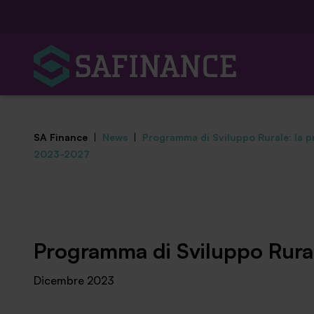
SA Finance
|
News
|
Programma di Sviluppo Rurale: la
2023-2027
Mediazione Creditizia
Programma di Sviluppo Rura
Finanza Agevolata
Dicembre 2023
Centro studi