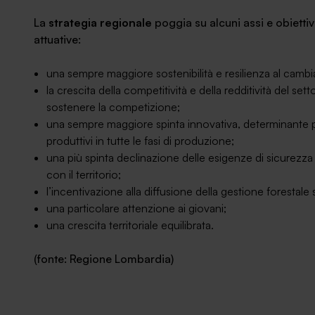
La
strategia regionale
poggia su alcuni assi e obiettiv
attuative:
una sempre maggiore sostenibilità e resilienza al camb
la crescita della competitività e della redditività del set
sostenere la competizione;
una sempre maggiore spinta innovativa, determinante pe
produttivi in tutte le fasi di produzione;
una più spinta declinazione delle esigenze di sicurezza a
con il territorio;
l’incentivazione alla diffusione della gestione forestale 
una particolare attenzione ai giovani;
una crescita territoriale equilibrata.
(fonte: Regione Lombardia)