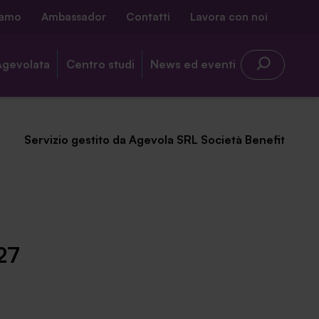
iamo
Ambassador
Contatti
Lavora con noi
Agevolata
Centro studi
News ed eventi
Servizio gestito da Agevola SRL Società Benefit
27