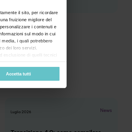
tamente il sito, per ricordare
 una fruizione migliore del
 personalizzare i contenuti e
 informazioni sul modo in cui
al media, i quali potrebbero
o dei loro servizi.
esclusione di quelli tecnici
terai di implementare tutti i
l sito. Per tutte le
Accetta tutti
News
Luglio 2026