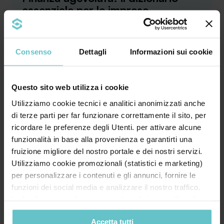
essenziale per le imprese
Consenso
Dettagli
Informazioni sui cookie
Bando, contributo a fondo perduto, leasing,
Questo sito web utilizza i cookie
credito d’imposta, rendicontazione… Il
linguaggio ...
Utilizziamo cookie tecnici e analitici anonimizzati anche
di terze parti per far funzionare correttamente il sito, per
ricordare le preferenze degli Utenti. per attivare alcune
Approfondisci
funzionalità in base alla provenienza e garantirti una
fruizione migliore del nostro portale e dei nostri servizi.
Utilizziamo cookie promozionali (statistici e marketing)
per personalizzare i contenuti e gli annunci, fornire le
News
Luglio 2026
funzioni dei social media e analizzare il nostro traffico.
Inoltre forniamo informazioni sul modo in cui utilizzi il
Quanto ne sai
nostro sito ai nostri partner che si occupano di analisi dei
sull’iperammortamento? Scoprilo
Accetta tutti
dati web, pubblicità e social media, i quali potrebbero