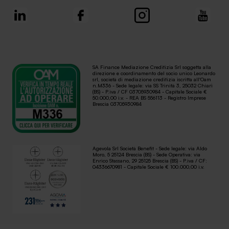
SA Finance Mediazione Creditizia Srl soggetta alla
direzione e coordinamento del socio unico Leonardo
srl, società di mediazione creditizia iscritta all'Oam
n.M336 - Sede legale: via SS Trinità 3, 25032 Chiari
(BS) - P.iva / CF 03705930984 - Capitale Sociale €
50.000,00 i.v. - REA BS 556113 - Registro Imprese
Brescia 03705930984
Agevola Srl Società Benefit - Sede legale: via Aldo
Moro, 5 25124 Brescia (BS) - Sede Operativa: via
Enrico Stassano, 29 25125 Brescia (BS) - P.iva / CF:
04336670981 - Capitale Sociale € 100.000,00 i.v.