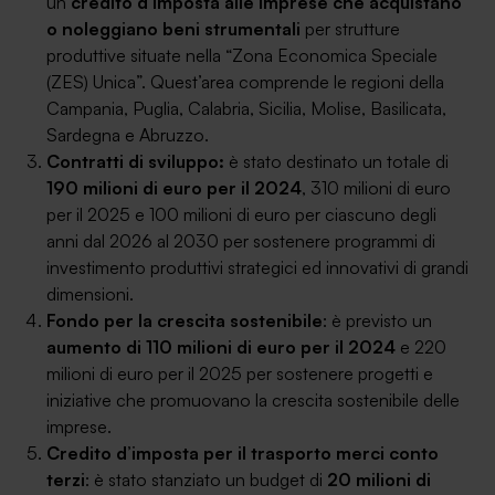
un
credito d’imposta alle imprese che acquistano
o noleggiano beni strumentali
per strutture
produttive situate nella “Zona Economica Speciale
(ZES) Unica”. Quest’area comprende le regioni della
Campania, Puglia, Calabria, Sicilia, Molise, Basilicata,
SA Finance Mediazione Creditizia Srl, società di mediazione creditizia iscritta
Sardegna e Abruzzo.
all'Oam n.M336
Contratti di sviluppo:
è stato destinato un totale di
190 milioni di euro per il 2024
, 310 milioni di euro
per il 2025 e 100 milioni di euro per ciascuno degli
anni dal 2026 al 2030 per sostenere programmi di
investimento produttivi strategici ed innovativi di grandi
dimensioni.
Fondo per la crescita sostenibile
: è previsto un
aumento di 110 milioni di euro per il 2024
e 220
milioni di euro per il 2025 per sostenere progetti e
iniziative che promuovano la crescita sostenibile delle
imprese.
Credito d’imposta per il trasporto merci conto
terzi
: è stato stanziato un budget di
20 milioni di