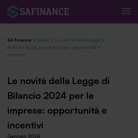
SA Finance
|
News
|
Le novità della Legge di
Bilancio 2024 per le imprese: opportunità e
incentivi
Mediazione Creditizia
Le novità della Legge di
Finanza Agevolata
Bilancio 2024 per le
Centro studi
imprese: opportunità e
News ed eventi
incentivi
Chi siamo
Gennaio 2024