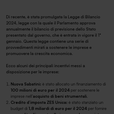
Ambassador
Di recente, è stata promulgata la Legge di Bilancio
Contatti
2024, legge con la quale il Parlamento approva
annualmente il bilancio di previsione dello Stato
Lavora con noi
presentato dal governo, che è entrata in vigore il 1°
gennaio. Questa legge contiene una serie di
provvedimenti mirati a sostenere le imprese e
promuovere la crescita economica.
Ecco alcuni dei principali incentivi messi a
disposizione per le imprese:
Nuova Sabatini:
è stato allocato un finanziamento di
+030.3540104
100 milioni di euro per il 2024
per sostenere le
imprese nell’
acquisto di beni strumentali
.
Credito d’imposta ZES Unica:
è stato stanziato un
info@safinance.it
budget di
1,8 miliardi di euro per il 2024
per fornire